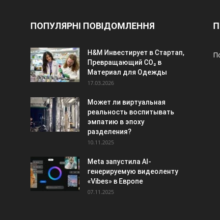
ПОПУЛЯРНІ ПОВІДОМЛЕННЯ
П
H&M Инвестирует в Стартап,
П
Превращающий CO₂ в
Материал для Одежды
17.03.2026
Может ли виртуальная
реальность воспитывать
эмпатию в эпоху
разделения?
10.11.2025
Meta запустила AI-
генерируемую видеоленту
«Vibes» в Европе
07.11.2025