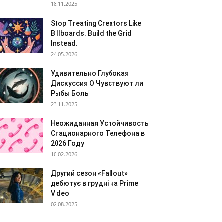
18.11.2025
Stop Treating Creators Like
Billboards. Build the Grid
Instead.
24.05.2026
Удивительно Глубокая
Дискуссия О Чувствуют ли
Рыбы Боль
23.11.2025
Неожиданная Устойчивость
Стационарного Телефона в
2026 Году
10.02.2026
Другий сезон «Fallout»
дебютує в грудні на Prime
Video
02.08.2025