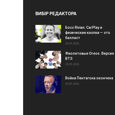
ВИБІР РЕДАКТОРА
Босс Rivian: CarPlay и
физические кнопки — это
балласт
29.05.2026
Фиолетовые Oreos. Версия
BTS
29.05.2026
Война Пентагона окончена
29.05.2026