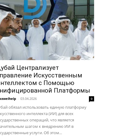
убай Централизует
правление Искусственным
нтеллектом с Помощью
нифицированной Платформы
xwelhelp
-
03.04.2026
0
убай обязал использовать единую платформу
кусственного интеллекта (ИИ) для всех
сударственных операций, что является
начительным шагом к внедрению ИИ в
сударственные услуги. Об этом...