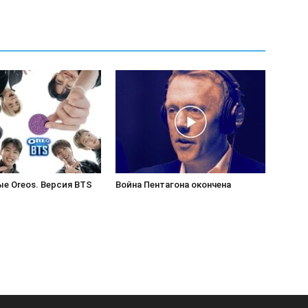
е Oreos. Версия BTS
Война Пентагона окончена