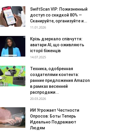
SwiftScan VIP: Пожизненный
доступ со скидкой 80% —
Сканируйте, организуйте и...
11.01.2026
Крізь дзеркало співчуття:
аватари AI, що оживляють
історії біженців
14.07.2025
Техника, одобренная
создателями контента:
ранние предложения Amazon
в рамках весенней
распродажи...
20.03.2026
ИИ Угрожает Честности
Опросов: Боты Теперь
Идеально Подражают
Людям