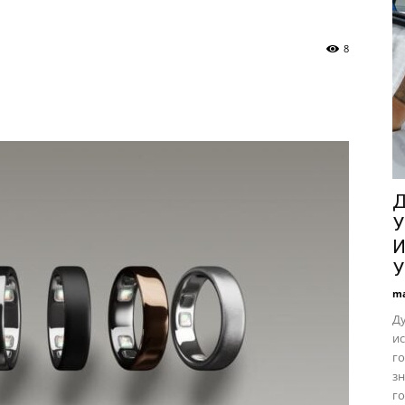
Технологии,
8
ИИ
Д
У
и
И
У
ma
Д
ис
анализ
го
з
го