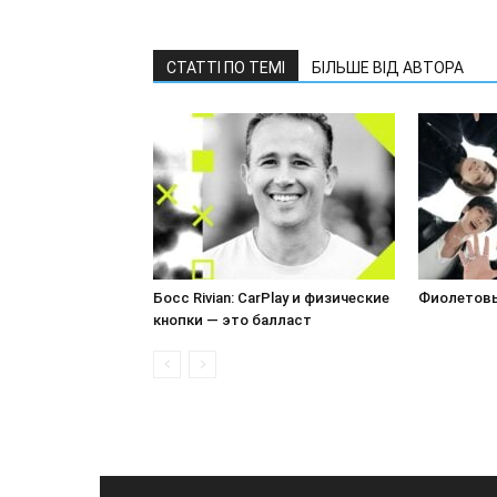
СТАТТІ ПО ТЕМІ
БІЛЬШЕ ВІД АВТОРА
Босс Rivian: CarPlay и физические
Фиолетовы
кнопки — это балласт