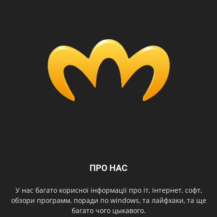
ПРО НАС
У нас багато корисної інформації про іт, інтернет, софт,
обзори программ, поради по windows, та лайфхаки, та ще
багато чого цыкавого.