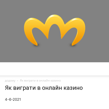
Miranda
додому
Як виграти в онлайн казино
Як виграти в онлайн казино
4-6-2021