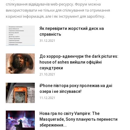
спілкування відвідувачів web-ресурсу. Форум можна
використовувати не тільки для спілкування та отримання
корисної інформація, але і як інструмент для заробітку.
Як перевірити жорсткий диск на
справність
31.12.2021
До хоррор-адвенчури the dark pictures:
house of ashes вийшли офіційні
саундтреки
21.10.2021
iPhone півтора року пролежав на дні
озера і не зіпсувався!
11.12.2021
Нова гра по світу Vampire: The
Masquerade, Sony планують перенести
збереження...