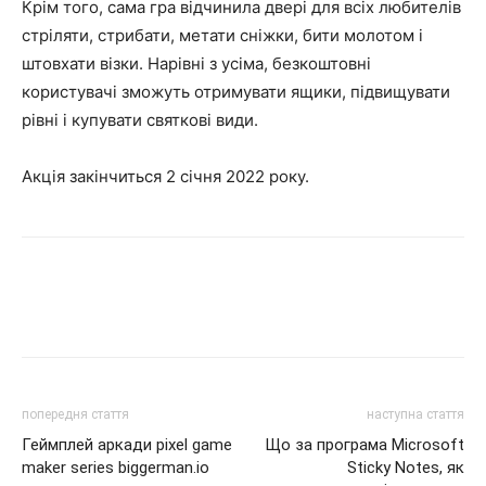
Крім того, сама гра відчинила двері для всіх любителів
стріляти, стрибати, метати сніжки, бити молотом і
штовхати візки. Нарівні з усіма, безкоштовні
користувачі зможуть отримувати ящики, підвищувати
рівні і купувати святкові види.
Акція закінчиться 2 січня 2022 року.
попередня стаття
наступна стаття
Геймплей аркади pixel game
Що за програма Microsoft
maker series biggerman.io
Sticky Notes, як