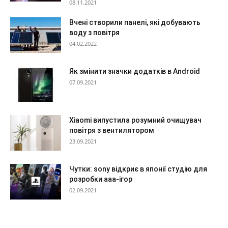
08.11.2021
Вчені створили панелі, які добувають
воду з повітря
04.02.2022
Як змінити значки додатків в Android
07.09.2021
Xiaomi випустила розумний очищувач
повітря з вентилятором
23.09.2021
Чутки: sony відкриє в японії студію для
розробки ааа-ігор
02.09.2021