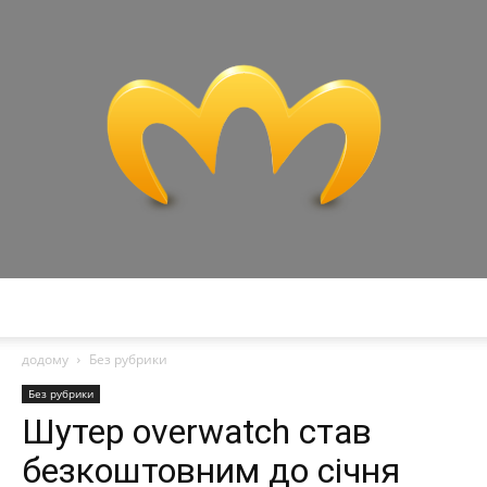
Miranda
додому
Без рубрики
Без рубрики
Шутер overwatch став
безкоштовним до січня