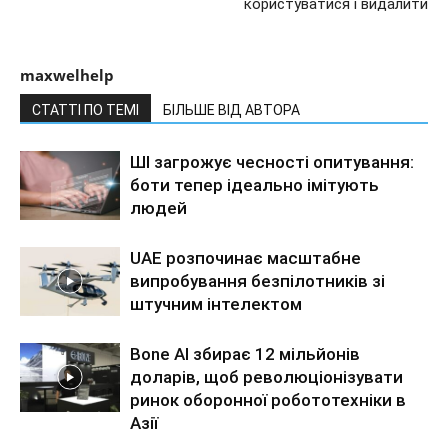
користуватися і видалити
maxwelhelp
СТАТТІ ПО ТЕМІ
БІЛЬШЕ ВІД АВТОРА
ШІ загрожує чесності опитування:
боти тепер ідеально імітують
людей
UAE розпочинає масштабне
випробування безпілотників зі
штучним інтелектом
Bone AI збирає 12 мільйонів
доларів, щоб революціонізувати
ринок оборонної робототехніки в
Азії