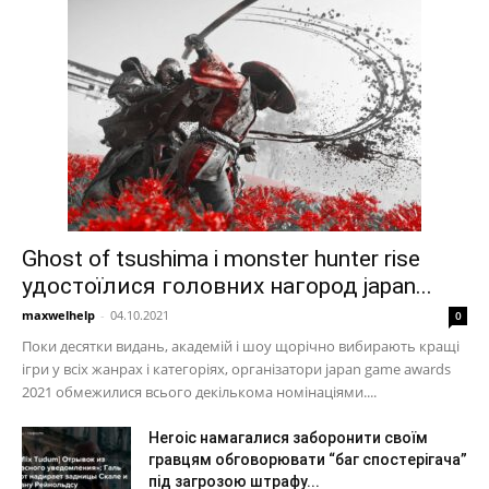
Ghost of tsushima і monster hunter rise
удостоїлися головних нагород japan...
maxwelhelp
-
04.10.2021
0
Поки десятки видань, академій і шоу щорічно вибирають кращі
ігри у всіх жанрах і категоріях, організатори japan game awards
2021 обмежилися всього декількома номінаціями....
Heroic намагалися заборонити своїм
гравцям обговорювати “баг спостерігача”
під загрозою штрафу...