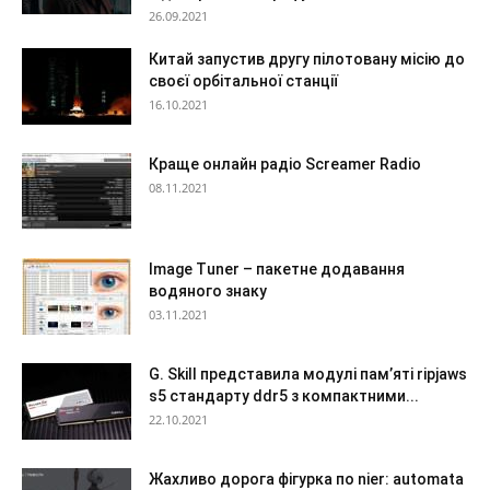
26.09.2021
Китай запустив другу пілотовану місію до
своєї орбітальної станції
16.10.2021
Краще онлайн радіо Screamer Radio
08.11.2021
Image Tuner – пакетне додавання
водяного знаку
03.11.2021
G. Skill представила модулі пам’яті ripjaws
s5 стандарту ddr5 з компактними...
22.10.2021
Жахливо дорога фігурка по nier: automata