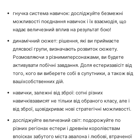
гнучка система навичок: досліджуйте безмежні
можливості поєднання навичок і їх взаємодія, що
надає величезний вплив на результат бою!
динамічний сюжет: рішення, які ви приймаєте
длясвоєї групи, визначають розвиток сюжету.
Розмовляючи з різнимиперсонажами, ви будете
активувати побічні завдання. Доля естеризавісіт від
того, кого ви виберете собі в супутники, а також від
вашіхсобственних дій.
навички, залежні від зброї: сотні різних
навичківзависят не тільки від обраного класу, але і
від зброї, щовідкриває нові стратегічні можливості.
досліджуйте величезний світ: подорожуйте по
різних регіонах естери і древнім королівствам
впоісках забутого міста авалона і любові, втраченої