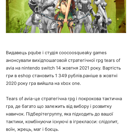
Видавець pqube і студія coocoosqueaky games
анонсували вихідпошаговой стратегічної rpg tears of
avia на nintendo switch 14 жовтня 2021 року. Вартість
гри в eshop становить 1 349 рублів.раніше в жовтні
2020 року гра вийшла на xbox one.
Tears of avia-це стратегічна rpg і покрокова тактична
гра, де багато що залежить від вибору і розвитку
навичок. Підберітегруппу, яка підходить до вашої
тактики, комбінуючи існуючі в ігрекласси: слідопит,
воїн, жрець, маг і боєць.