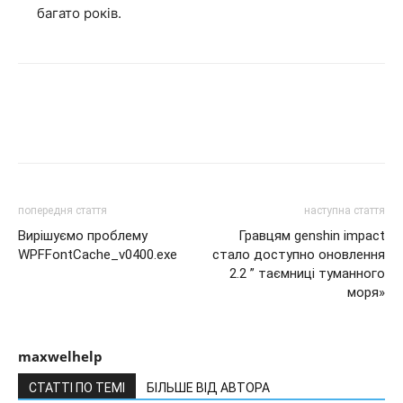
багато років.
попередня стаття
наступна стаття
Вирішуємо проблему
Гравцям genshin impact
WPFFontCache_v0400.exe
стало доступно оновлення
2.2 ” таємниці туманного
моря»
maxwelhelp
СТАТТІ ПО ТЕМІ
БІЛЬШЕ ВІД АВТОРА