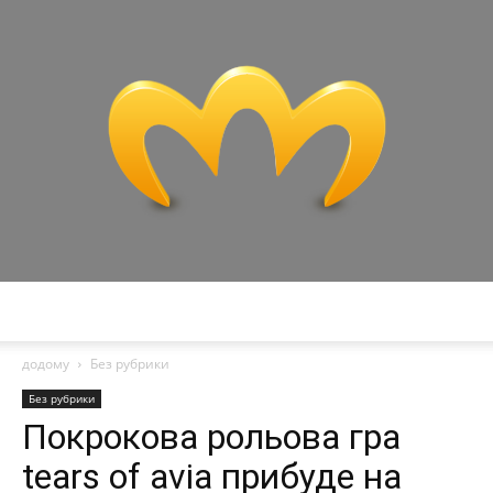
Miranda
додому
Без рубрики
Без рубрики
Покрокова рольова гра
tears of avia прибуде на