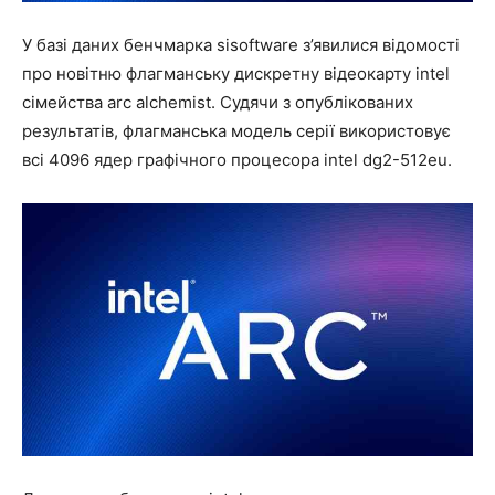
У базі даних бенчмарка sisoftware з’явилися відомості
про новітню флагманську дискретну відеокарту intel
сімейства arc alchemist. Судячи з опублікованих
результатів, флагманська модель серії використовує
всі 4096 ядер графічного процесора intel dg2-512eu.