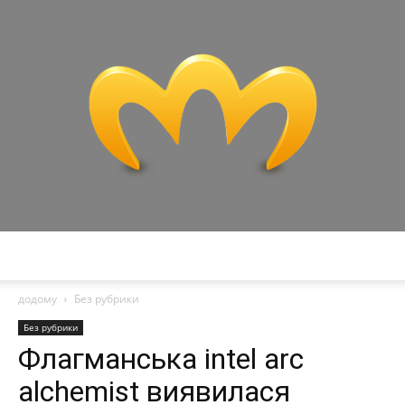
Miranda
додому
Без рубрики
Без рубрики
Флагманська intel arc
alchemist виявилася