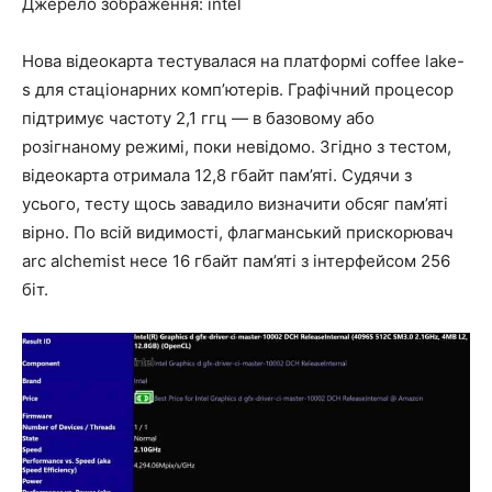
Джерело зображення: intel
Нова відеокарта тестувалася на платформі coffee lake-
s для стаціонарних комп’ютерів. Графічний процесор
підтримує частоту 2,1 ггц — в базовому або
розігнаному режимі, поки невідомо. Згідно з тестом,
відеокарта отримала 12,8 гбайт пам’яті. Судячи з
усього, тесту щось завадило визначити обсяг пам’яті
вірно. По всій видимості, флагманський прискорювач
arc alchemist несе 16 гбайт пам’яті з інтерфейсом 256
біт.