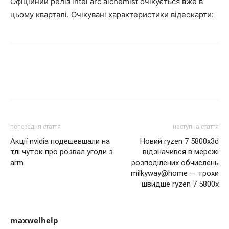
Офіційний реліз intel arc alchemist очікується вже в
цьому кварталі. Очікувані характеристики відеокарти:
попередня стаття
наступна стаття
Акції nvidia подешевшали на
Новий ryzen 7 5800x3d
тлі чуток про розвал угоди з
відзначився в мережі
arm
розподілених обчислень
milkyway@home — трохи
швидше ryzen 7 5800x
maxwelhelp