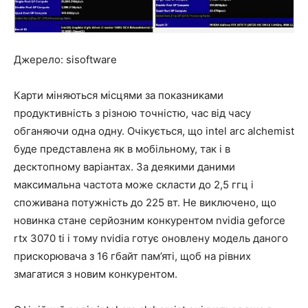
Джерело: sisoftware
Карти міняються місцями за показниками
продуктивність з різною точністю, час від часу
обганяючи одна одну. Очікується, що intel arc alchemist
буде представлена як в мобільному, так і в
десктопному варіантах. За деякими даними
максимальна частота може скласти до 2,5 ггц і
споживана потужність до 225 вт. Не виключено, що
новинка стане серйозним конкурентом nvidia geforce
rtx 3070 ti і тому nvidia готує оновлену модель даного
прискорювача з 16 гбайт пам’яті, щоб на рівних
змагатися з новим конкурентом.