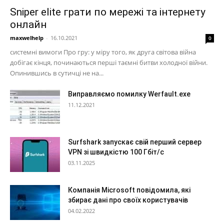
Sniper elite грати по мережі та інтернету
онлайн
maxwelhelp
-
16.10.2021
0
системні вимоги Про гру: у міру того, як друга світова війна
добігає кінця, починаються перші таємні битви холодної війни.
Опинившись в сутичці не на...
Виправляємо помилку Werfault.exe
11.12.2021
Surfshark запускає свій перший сервер
VPN зі швидкістю 100 Гбіт/с
03.11.2025
Компанія Microsoft повідомила, які
збирає дані про своїх користувачів
04.02.2022