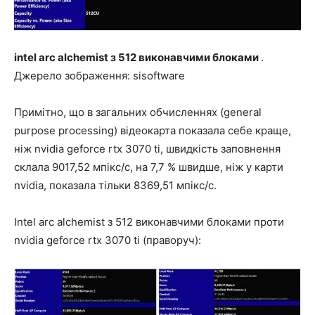
intel arc alchemist з 512 виконавчими блоками
.
Джерело зображення: sisoftware
Примітно, що в загальних обчисленнях (general
purpose processing) відеокарта показала себе краще,
ніж nvidia geforce rtx 3070 ti, швидкість заповнення
склала 9017,52 мпікс/с, на 7,7 % швидше, ніж у карти
nvidia, показала тільки 8369,51 мпікс/с.
Intel arc alchemist з 512 виконавчими блоками проти
nvidia geforce rtx 3070 ti (праворуч):