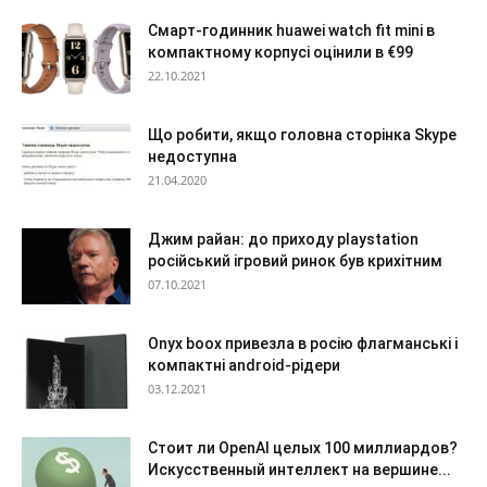
Смарт-годинник huawei watch fit mini в
компактному корпусі оцінили в €99
22.10.2021
Що робити, якщо головна сторінка Skype
недоступна
21.04.2020
Джим райан: до приходу playstation
російський ігровий ринок був крихітним
07.10.2021
Onyx boox привезла в росію флагманські і
компактні android-рідери
03.12.2021
Стоит ли OpenAI целых 100 миллиардов?
Искусственный интеллект на вершине...