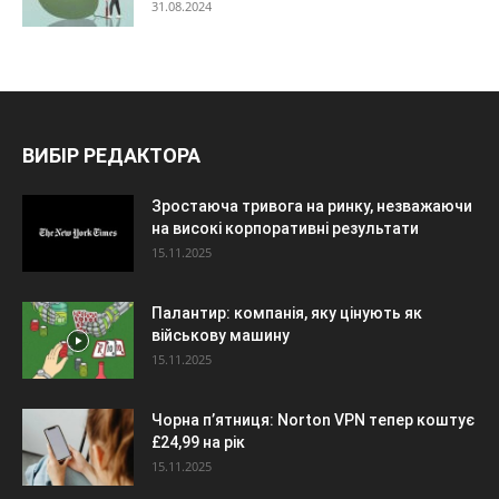
31.08.2024
ВИБІР РЕДАКТОРА
Зростаюча тривога на ринку, незважаючи
на високі корпоративні результати
15.11.2025
Палантир: компанія, яку цінують як
військову машину
15.11.2025
Чорна п’ятниця: Norton VPN тепер коштує
£24,99 на рік
15.11.2025