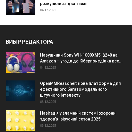
розкупили за два тижні
04.12.2021
ВИБІР РЕДАКТОРА
Навушники Sony WH-1000XM5: $248 на
Amazon – угода до Кіберпонеділка все...
04.12.2025
OpenMMReasoner: нова платформа для
ефективного багатомодального
штучного інтелекту
03.12.2025
Навігація у зламаній системі охорони
здоров’я: вірусний сезон 2025
03.12.2025