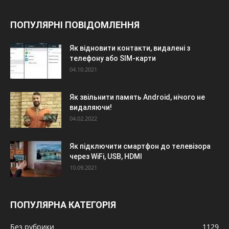
ПОПУЛЯРНІ ПОВІДОМЛЕННЯ
Як відновити контакти, видалені з
телефону або SIM-карти
04.10.2021
Як звільнити память Android, нічого не
видаляючи!
04.02.2022
Як підключити смартфон до телевізора
через WiFi, USB, HDMI
10.09.2021
ПОПУЛЯРНА КАТЕГОРІЯ
Без рубрики
1129