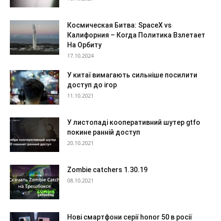
Космическая Битва: SpaceX vs
Калифорния – Когда Политика Взлетает
На Орбиту
17.10.2024
У китаї вимагають сильніше посилити
доступ до ігор
11.10.2021
У листопаді кооперативний шутер gtfo
покине ранній доступ
20.10.2021
Zombie catchers 1.30.19
08.10.2021
Нові смартфони серії honor 50 в росії