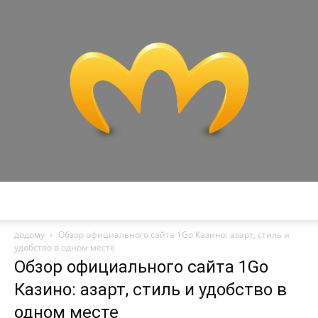
Miranda
додому
Обзор официального сайта 1Go Казино: азарт, стиль и
удобство в одном месте
Обзор официального сайта 1Go
Казино: азарт, стиль и удобство в
одном месте