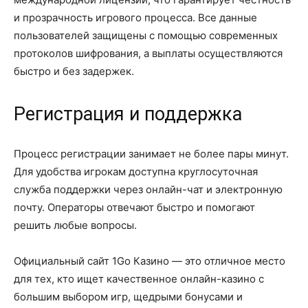
и прозрачность игрового процесса. Все данные
пользователей защищены с помощью современных
протоколов шифрования, а выплаты осуществляются
быстро и без задержек.
Регистрация и поддержка
Процесс регистрации занимает не более пары минут.
Для удобства игрокам доступна круглосуточная
служба поддержки через онлайн-чат и электронную
почту. Операторы отвечают быстро и помогают
решить любые вопросы.
Официальный сайт 1Go Казино — это отличное место
для тех, кто ищет качественное онлайн-казино с
большим выбором игр, щедрыми бонусами и