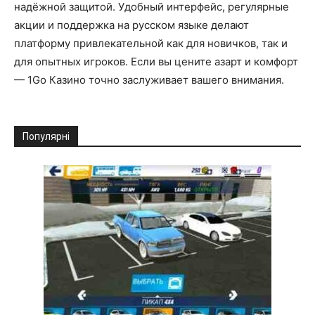
надёжной защитой. Удобный интерфейс, регулярные
акции и поддержка на русском языке делают
платформу привлекательной как для новичков, так и
для опытных игроков. Если вы цените азарт и комфорт
— 1Go Казино точно заслуживает вашего внимания.
Популярні