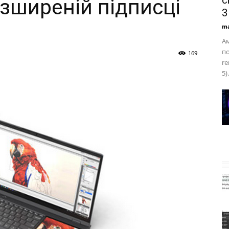
c
озширеній підписці
3
ma
Ам
по
169
re
5)