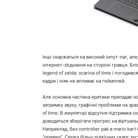
Інші скаржаться на високий інпут-лаг, ал
інтернет-з’єднання на стороні гравця. Бл
legend of zelda: ocarina of time і погодив
кадри і ніяк не впливає на геймплей.
Але основна частина критики припадає на
затримку звуку, графічні проблеми на зразо
of time. В емуляторі відсутня підтримка co
доводиться зберігати прогрес на віртуал
Наприклад, без controller pak в mario ka
“привид”. Серед більш рідкісних скарг зус