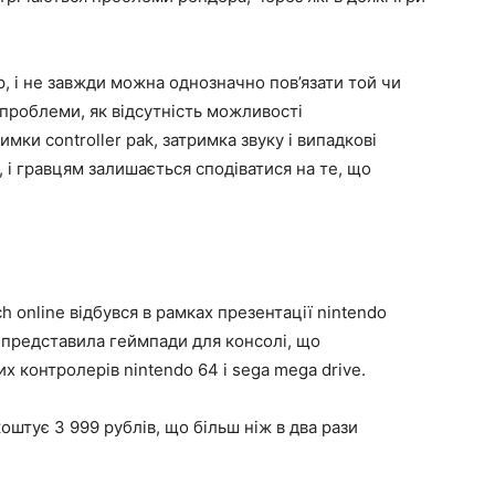
, і не завжди можна однозначно пов’язати той чи
і проблеми, як відсутність можливості
мки controller pak, затримка звуку і випадкові
, і гравцям залишається сподіватися на те, що
h online відбувся в рамках презентації nintendo
ж представила геймпади для консолі, що
х контролерів nintendo 64 і sega mega drive.
коштує 3 999 рублів, що більш ніж в два рази