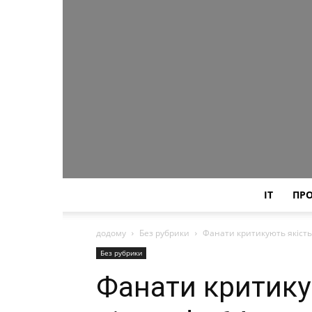
IT
ПР
додому
Без рубрики
Фанати критикують якість і
Без рубрики
Фанати критикую