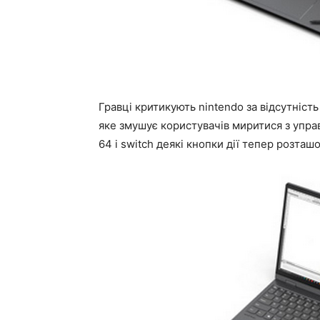
Гравці критикують nintendo за відсутніс
яке змушує користувачів миритися з управ
64 і switch деякі кнопки дії тепер розташ