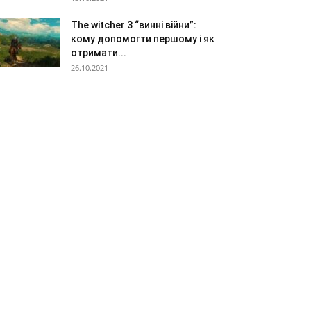
The witcher 3 “винні війни”:
кому допомогти першому і як
отримати...
26.10.2021