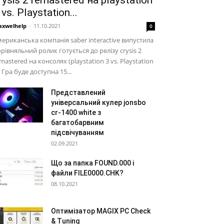
rysis 2 remastered на playstation
 vs. Playstation...
xwelhelp
-
11.10.2021
0
ериканська компанія saber interactive випустила
рівняльний ролик готується до релізу crysis 2
mastered на консолях (playstation 3 vs. Playstation
. Гра буде доступна 15...
Представлений
універсальний кулер jonsbo
cr-1400 white з
багатобарвним
підсвічуванням
02.09.2021
Що за папка FOUND.000 і
файли FILE0000.CHK?
08.10.2021
Оптимізатор MAGIX PC Check
& Tuning