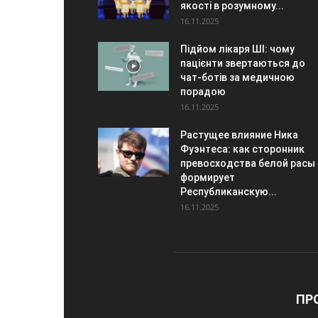
якості в розумному...
16.11.2025
Підйом лікаря ШІ: чому
пацієнти звертаються до
чат-ботів за медичною
порадою
16.11.2025
Растущее влияние Ника
Фуэнтеса: как сторонник
превосходства белой расы
формирует
Республиканскую...
16.11.2025
ПР