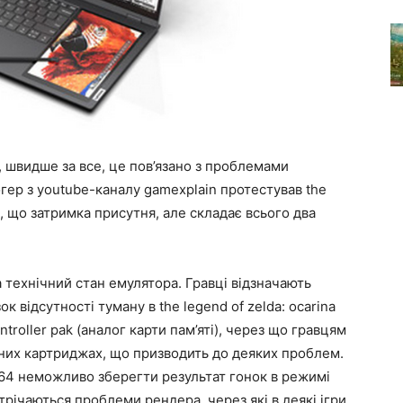
е, швидше за все, це пов’язано з проблемами
огер з youtube-каналу gamexplain протестував the
ся, що затримка присутня, але складає всього два
 технічний стан емулятора. Гравці відзначають
к відсутності туману в the legend of zelda: ocarina
ntroller pak (аналог карти пам’яті), через що гравцям
ьних картриджах, що призводить до деяких проблем.
rt 64 неможливо зберегти результат гонок в режимі
трічаються проблеми рендера, через які в деякі ігри