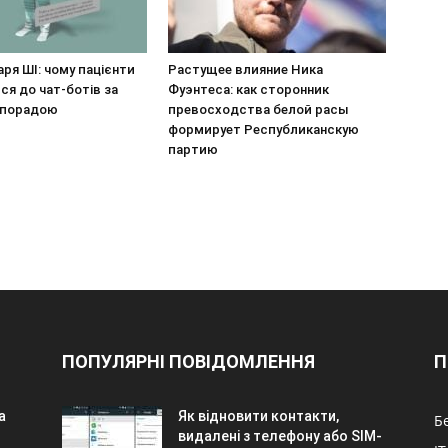
аря ШІ: чому пацієнти
Растущее влияние Ника
я до чат-ботів за
Фуэнтеса: как сторонник
 порадою
превосходства белой расы
формирует Республиканскую
партию
ПОПУЛЯРНІ ПОВІДОМЛЕННЯ
П
а
Як відновити контакти,
Б
видалені з телефону або SIM-