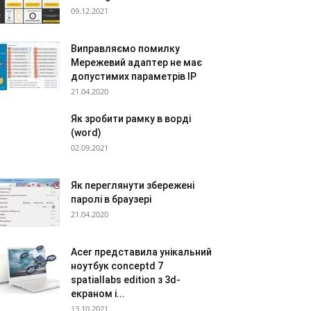
09.12.2021
Виправляємо помилку
Мережевий адаптер не має
допустимих параметрів IP
21.04.2020
Як зробити рамку в ворді
(word)
02.09.2021
Як переглянути збережені
паролі в браузері
21.04.2020
Acer представила унікальний
ноутбук conceptd 7
spatiallabs edition з 3d-
екраном і...
13.10.2021