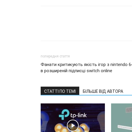
попередня стаття
Фанати критикують якість ігор з nintendo 6
в розширеній підписці switch online
СТАТТІ ПО ТЕМІ
БІЛЬШЕ ВІД АВТОРА