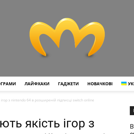
ОГРАМИ
ЛАЙФХАКИ
ГАДЖЕТИ
НОВАЧКОВІ
УК
Miranda
гор з nintendo 64 в розширеній підписці switch online
ть якість ігор з
В