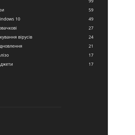
99
ри
59
indows 10
49
овачкові
27
ікування вірусів
24
ідновлення
21
алізо
17
аджети
17