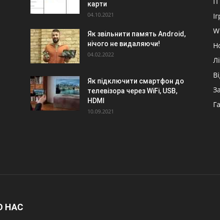
IT
карти
04.10.2021
Іг
W
Як звільнити память Android,
нічого не видаляючи!
Н
04.02.2022
Л
В
Як підключити смартфон до
З
телевізора через WiFi, USB,
HDMI
Г
10.09.2021
О НАС