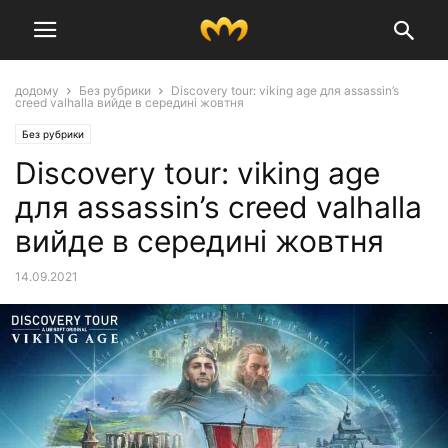
додому
Без рубрики
Discovery tour: viking age для assassin’s
creed valhalla вийде в середині жовтня
Без рубрики
Discovery tour: viking age
для assassin’s creed valhalla
вийде в середині жовтня
14.09.2021