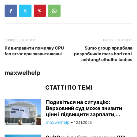
попередня стаття
наступна стаття
Як виправити помилку CPU
Sumo group придбала
fan error при завантаженні
розробників mars horizon і
achtung! cthulhu tactics
maxwelhelp
СТАТТІ ПО ТЕМІ
Подивіться на ситуацію:
Верховний суд може знизити
ціни і підвищити зарплати,...
maxwelhelp
-
12.11.2025