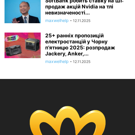
SoftBank робить ставку на ШІ:
продаж акцій Nvidia на тлі
невизначеності...
maxwelhelp
-
12.11.2025
25+ ранніх пропозицій
електростанцій у Чорну
п’ятницю 2025: розпродаж
Jackery, Anker,...
maxwelhelp
-
12.11.2025