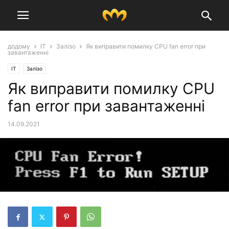
додому
IT
Залізо
Як виправити помилку CPU fan error при
завантаженні
IT
Залізо
Як виправити помилку CPU
fan error при завантаженні
14.09.2021