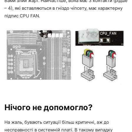
Вами злий жарт. Найчастіше, вона має 3 контакти (рідше
– 4), які вставляються в гніздо чіпсету, має характерну
підпис CPU FAN.
Нічого не допомогло?
На жаль, бувають ситуації більш критичні, аж до
несправності в системній платі. В такому випадку