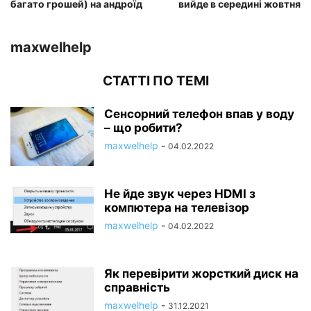
багато грошей) на андроїд
вийде в середині жовтня
maxwelhelp
СТАТТІ ПО ТЕМІ
Сенсорний телефон впав у воду
– що робити?
maxwelhelp
-
04.02.2022
Не йде звук через HDMI з
компютера на телевізор
maxwelhelp
-
04.02.2022
Як перевірити жорсткий диск на
справність
maxwelhelp
-
31.12.2021