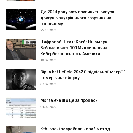
До 2024 року bmw припинить випуск
двигунів внутрішнього згоряння на
головному...
25.10.2021
Цифровой Штит: Крейг Ньюмарк
Взбрызгивает 100 Миллионов на
Кибербезопасность Америки
19.09.2024
Зірка battlefield 2042 і” підпільної імперії ”
помер в нью-йорку
07.09.2021
Mshta.exe що це за процес?
04.02.2022
Kth: вчені розробили новий метод