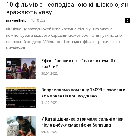
10 фільмів з несподіваною кінцівкою, які
вражають уяву
maxwelhelp
-
18.10.2021
0
кінцівка-це завжди особлива частина фільму, яка здатна
компенсувати відверто середній сюжет або потягнути на дно
справжній шедевр. У більшості випадків фінал стрічки легко
читається...
Ефект “зернистість” в тик струм. Як
знайти?
30.01.2022
Виправляємо помилку 14098 – сховище
компонентів пошкоджено
31.12.2021
У Китаї дівчинка отримала сильні опіки
після вибуху смартфона Samsung
04.02.2022