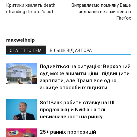
Критики хвалять death
Виправляємо помилку Ваше
stranding director’s cut
зєднання не захищено в
Firefox
maxwelhelp
СТАТТІ ПО ТЕМІ
БІЛЬШЕ ВІД АВТОРА
Подивіться на ситуацію: Верховний
суд може знизити ціни і підвищити
зарплати, але Трамп все одно
знайде способи їх підняти
SoftBank робить ставку на ШІ:
продаж акцій Nvidia на тлі
невизначеності на ринку
25+ ранніх пропозицій