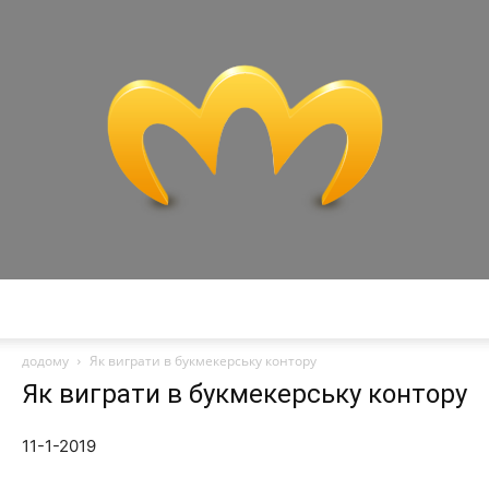
Miranda:
додому
Як виграти в букмекерську контору
Як виграти в букмекерську контору
Технології,
11-1-2019