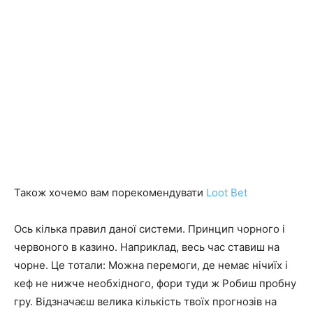
ШІ
та
аналіз
Також хочемо вам порекомендувати
Loot Bet
новинок
Ось кілька правил даної системи. Принцип чорного і
червоного в казино. Наприклад, весь час ставиш на
чорне. Це тотали: Можна перемоги, де немає нічиїх і
кеф не нижче необхідного, фори туди ж Робиш пробну
гру. Відзначаєш велика кількість твоїх прогнозів на