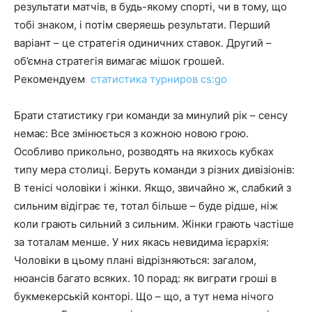
результати матчів, в будь-якому спорті, чи в тому, що
тобі знаком, і потім сверяешь результати. Перший
варіант – це стратегія одиничних ставок. Другий –
об’ємна стратегія вимагає мішок грошей.
Рекомендуем
статистика турниров cs:go
Брати статистику гри команди за минулий рік – сенсу
немає: Все змінюється з кожною новою грою.
Особливо прикольно, розводять на якихось кубках
типу мера столиці. Беруть команди з різних дивізіонів:
В тенісі чоловіки і жінки. Якщо, звичайно ж, слабкий з
сильним відіграє те, тотал більше – буде рідше, ніж
коли грають сильний з сильним. Жінки грають частіше
за тоталам менше. У них якась невидима ієрархія:
Чоловіки в цьому плані відрізняються: загалом,
нюансів багато всяких. 10 порад: як виграти гроші в
букмекерській конторі. Що – що, а тут нема нічого