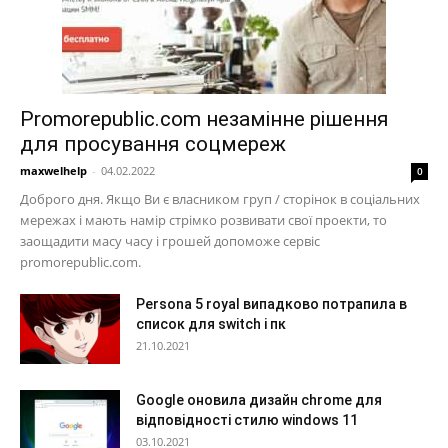
Promorepublic.com незамінне рішення
для просування соцмереж
maxwelhelp
-
04.02.2022
0
Доброго дня. Якщо Ви є власником груп / сторінок в соціальних
мережах і мають намір стрімко розвивати свої проекти, то
заощадити масу часу і грошей допоможе сервіс
promorepublic.com.
Persona 5 royal випадково потрапила в
список для switch і пк
21.10.2021
Google оновила дизайн chrome для
відповідності стилю windows 11
03.10.2021