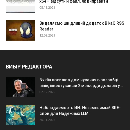
x64 – відсутній файл, як виправити
08.11.2021
Видаляємо шкідливий додаток BikaQ RSS
Reader
12.09.2021
ВИБІР РЕДАКТОРА
Nvidia посилює домінування в розробці
чіпів, інвестувавши 2 мільярди доларів у...
02.12.2025
Наблюдаемость ИИ: Незаменимый SRE-
слой для Надежных LLM
30.11.2025