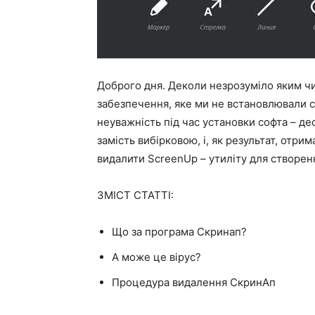
Доброго дня. Деколи незрозуміло яким ч
забезпечення, яке ми не встановлювали с
неуважність під час установки софта – де
замість вибірковою, і, як результат, отрим
видалити ScreenUp – утиліту для створенн
ЗМІСТ СТАТТІ:
Що за програма Скринап?
А може це вірус?
Процедура видалення СкринАп