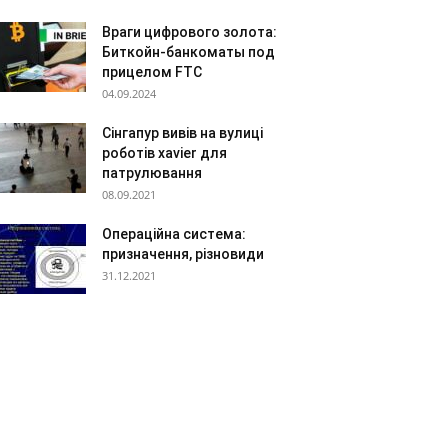
Враги цифрового золота:
Биткойн-банкоматы под
прицелом FTC
04.09.2024
Сінгапур вивів на вулиці
роботів xavier для
патрулювання
08.09.2021
Операційна система:
призначення, різновиди
31.12.2021