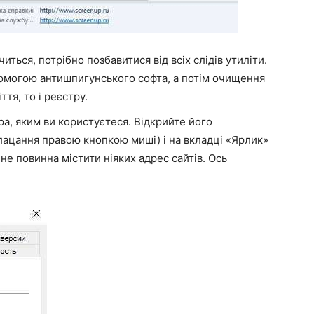
иться, потрібно позбавитися від всіх слідів утиліти.
омогою антишпигунського софта, а потім очищення
тя, то і реєстру.
а, яким ви користуєтеся. Відкрийте його
лацання правою кнопкою миші) і на вкладці «Ярлик»
не повинна містити ніяких адрес сайтів. Ось