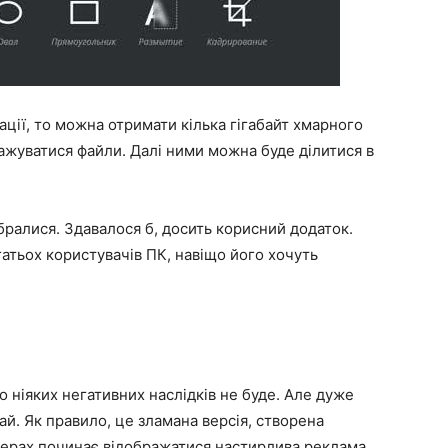
ції, то можна отримати кілька гігабайт хмарного
ажуватися файли. Далі ними можна буде ділитися в
бралися. Здавалося б, досить корисний додаток.
атьох користувачів ПК, навіщо його хочуть
о ніяких негативних наслідків не буде. Але дуже
й. Як правило, це зламана версія, створена
зерах починає відображатися настирлива реклама.