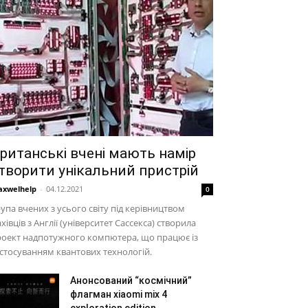
ританські вчені мають намір
творити унікальний пристрій
xwelhelp
-
04.12.2021
0
упа вчених з усього світу під керівництвом
хівців з Англії (університет Сассекса) створила
роект надпотужного компютера, що працює із
стосуванням квантових технологій.
Анонсований “космічний”
флагман xiaomi mix 4