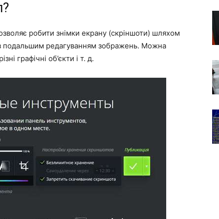
п?
зволяє робити знімки екрану (скріншоти) шляхом
і з подальшим редагуванням зображень. Можна
ні графічні об’єкти і т. д.