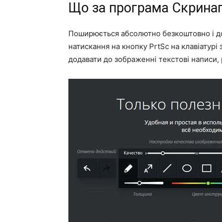
Що за програма Скрина
Поширюється абсолютно безкоштовно і до
натискання на кнопку
PrtSc
на клавіатур
додавати до зображенні текстові написи, різ