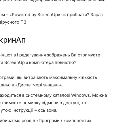
ом – «Powered by ScreenUp» як прибрати? Зараз
вірусного ПЗ.
СкринАп
іншотів і редагування зображень Ви отримуєте
ти ScreenUp з комп’ютера повністю?
ограми, які витрачають максимальну кількість
дньо в «Диспетчері завдань».
знаходиться в системному каталозі Windows. Можна
отримаєте помилку відмови в доступі, то
тою інструкції – ось вона.
ибираємо розділ «Програми / компоненти».