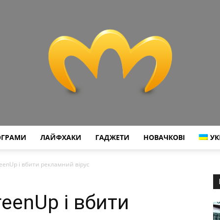
ОГРАМИ
ЛАЙФХАКИ
ГАДЖЕТИ
НОВАЧКОВІ
УК
Miranda
eenUp і вбити рекламний вірус
eenUp і вбити