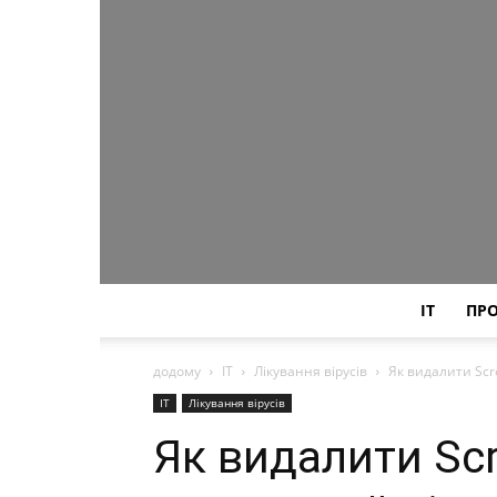
IT
ПР
додому
IT
Лікування вірусів
Як видалити Scr
IT
Лікування вірусів
Як видалити Scr