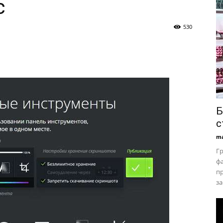
с
530
Б
с
ma
Гр
фа
п
за