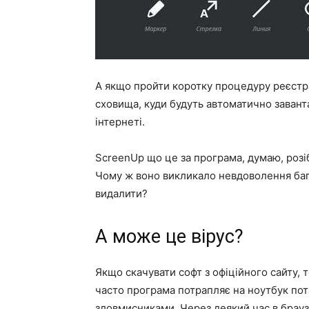
А якщо пройти коротку процедуру реєстра
сховища, куди будуть автоматично завант
інтернеті.
ScreenUp що це за програма, думаю, розі
Чому ж воно викликало невдоволення баг
видалити?
А може це вірус?
Якщо скачувати софт з офіційного сайту, т
часто програма потрапляє на ноутбук пота
зловмисниками. Через деякий час в брау