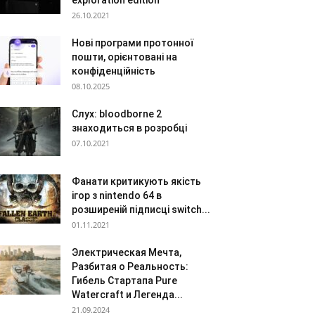
exploration edition
26.10.2021
Нові програми протонної
пошти, орієнтовані на
конфіденційність
08.10.2025
Слух: bloodborne 2
знаходиться в розробці
07.10.2021
Фанати критикують якість
ігор з nintendo 64 в
розширеній підписці switch...
01.11.2021
Электрическая Мечта,
Разбитая о Реальность:
Гибель Стартапа Pure
Watercraft и Легенда...
21.09.2024