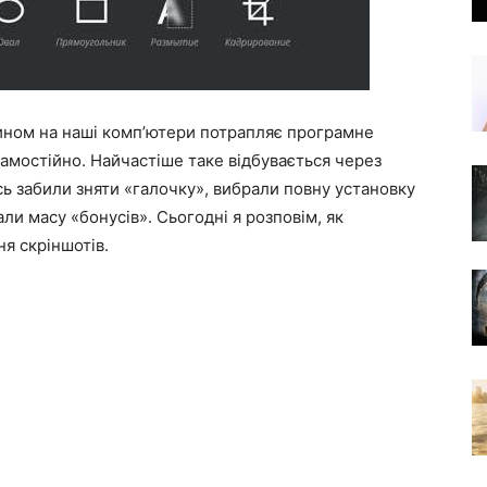
ином на наші комп’ютери потрапляє програмне
амостійно. Найчастіше таке відбувається через
сь забили зняти «галочку», вибрали повну установку
али масу «бонусів». Сьогодні я розповім, як
я скріншотів.