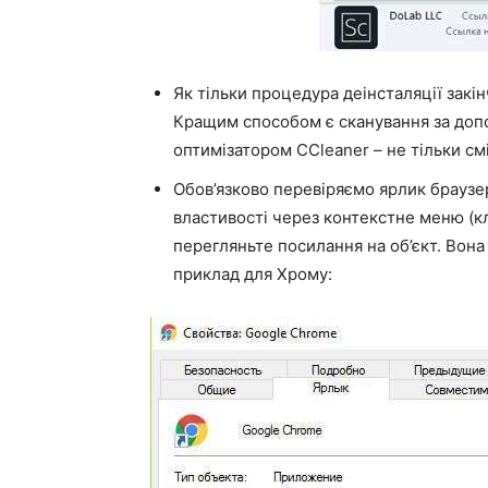
Як тільки процедура деінсталяції закінч
Кращим способом є сканування за доп
оптимізатором CCleaner – не тільки сміт
Обов’язково перевіряємо ярлик браузер
властивості через контекстне меню (к
перегляньте посилання на об’єкт. Вона 
приклад для Хрому: