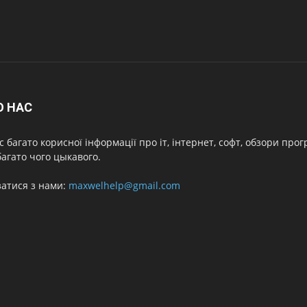
О НАС
с багато корисної інформації про іт, інтернет, софт, обзори про
агато чого цыкавого.
затися з нами:
maxwelhelp@gmail.com