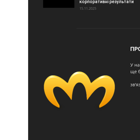
корпоративні результати
15.11.2025
ПР
У на
ще б
зв'я