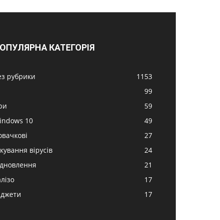
ОПУЛЯРНА КАТЕГОРІЯ
ез рубрики
1153
99
ри
59
indows 10
49
овачкові
27
ікування вірусів
24
ідновлення
21
алізо
17
аджети
17