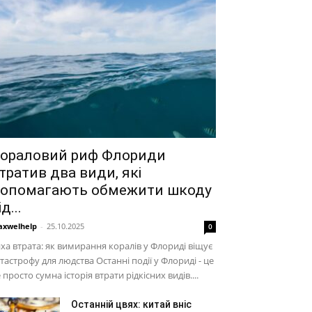
ораловий риф Флориди
тратив два види, які
опомагають обмежити шкоду
ід...
xwelhelp
-
25.10.2025
0
ха втрата: як вимирання коралів у Флориді віщує
тастрофу для людства Останні події у Флориді - це
 просто сумна історія втрати рідкісних видів....
Останній цвях: китай вніс