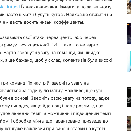
vki-futboll
Їх нескладно аналізувати, а по загальному
 часто в матчі будуть кутові. Найкраще ставити на
атчем дають досить низькі коэффиценты.
озвивають свої атаки через центр, або через
тримується класичної тікі – таки, то не варто
х. Варто звернути увагу на команди, які швидко
х, а ще бажано, щоб у складі колективів були високі
гри команд і їх настрій, зверніть увагу на
являється за годину до матчу. Важливо, щоб усі
були в основі. Зверніть свою увагу на погоду, адже
 тому випадку, якщо йде дощ і поле розмите, гра
уповільнений темп, а можливий і підвищений темп
йомі і обробки м’яча, що гарантовано призведе до
 пункт дуже важливий при виборі ставки на кутові.