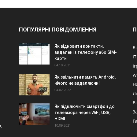
ПОПУЛЯРНІ ПОВІДОМЛЕННЯ
П
Як відновити контакти,
Б
видалені з телефону або SIM-
IT
карти
04.10.2021
Іг
W
Як звільнити память Android,
нічого не видаляючи!
Н
04.02.2022
Л
В
Як підключити смартфон до
З
телевізора через WiFi, USB,
HDMI
Г
10.09.2021
,