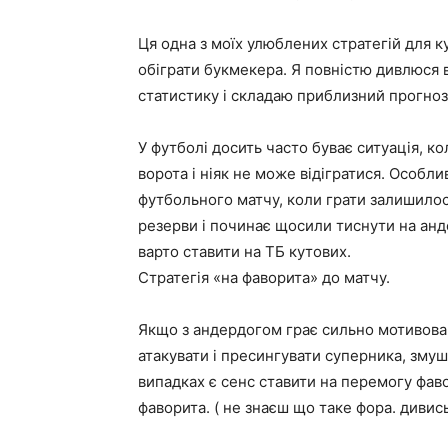
Ця одна з моїх улюблених стратегій для 
обіграти букмекера. Я повністю дивлюся 
статистику і складаю приблизний прогноз 
У футболі досить часто буває ситуація, к
ворота і ніяк не може відігратися. Особлив
футбольного матчу, коли грати залишилос
резерви і починає щосили тиснути на анде
варто ставити на ТБ кутових.
Стратегія «на фаворита» до матчу.
Якщо з андердогом грає сильно мотивован
атакувати і пресингувати суперника, змуш
випадках є сенс ставити на перемогу фаво
фаворита. ( не знаєш що таке фора. дивис