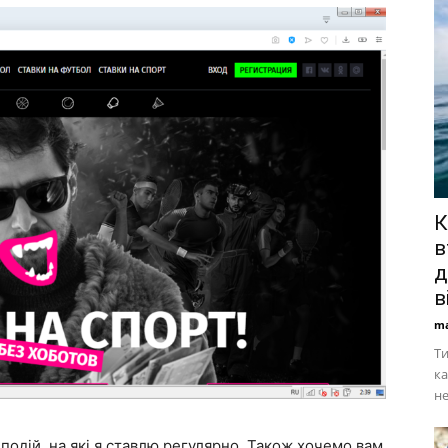
К
в
д
в
ma
Ти
ка
не
 подій, на які я ставлю регулярно. Також хочемо вам