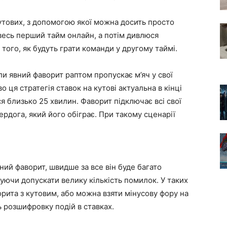
кутових, з допомогою якої можна досить просто
весь перший тайм онлайн, а потім дивлюся
того, як будуть грати команди у другому таймі.
оли явний фаворит раптом пропускає м’яч у свої
о ця стратегія ставок на кутові актуальна в кінці
я близько 25 хвилин. Фаворит підключає всі свої
рдога, який його обіграє. При такому сценарії
ий фаворит, швидше за все він буде багато
уючи допускати велику кількість помилок. У таких
рита з кутовим, або можна взяти мінусову фору на
ь розшифровку подій в ставках.