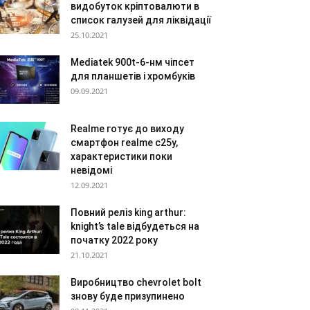
видобуток кріптовалюти в
список галузей для ліквідації
25.10.2021
Mediatek 900t-6-нм чіпсет
для планшетів і хромбуків
09.09.2021
Realme готує до виходу
смартфон realme c25y,
характеристики поки
невідомі
12.09.2021
Повний реліз king arthur:
knight’s tale відбудеться на
початку 2022 року
21.10.2021
Виробництво chevrolet bolt
знову буде призупинено