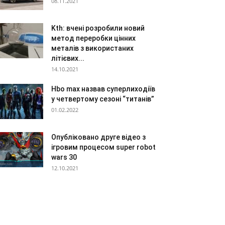
08.11.2021
Kth: вчені розробили новий
метод переробки цінних
металів з використаних
літієвих...
14.10.2021
Hbo max назвав суперлиходіїв
у четвертому сезоні “титанів”
01.02.2022
Опубліковано друге відео з
ігровим процесом super robot
wars 30
12.10.2021