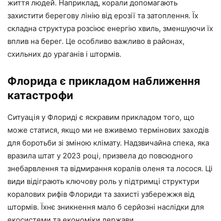
життя людей. Наприклад, корали допомагають
захистити берегову лінію від ерозії та затоплення. Їх
складна структура розсіює енергію хвиль, зменшуючи їх
вплив на берег. Це особливо важливо в районах,
схильних до ураганів і штормів.
Флорида є прикладом наближення
катастрофи
Ситуація у Флориді є яскравим прикладом того, що
може статися, якщо ми не вживемо термінових заходів
для боротьби зі зміною клімату. Надзвичайна спека, яка
вразила штат у 2023 році, призвела до повсюдного
знебарвлення та відмирання коралів оленя та лосося. Ці
види відіграють ключову роль у підтримці структури
коралових рифів Флориди та захисті узбережжя від
штормів. Їхнє зникнення мало б серйозні наслідки для
екосистеми та економіки держави.