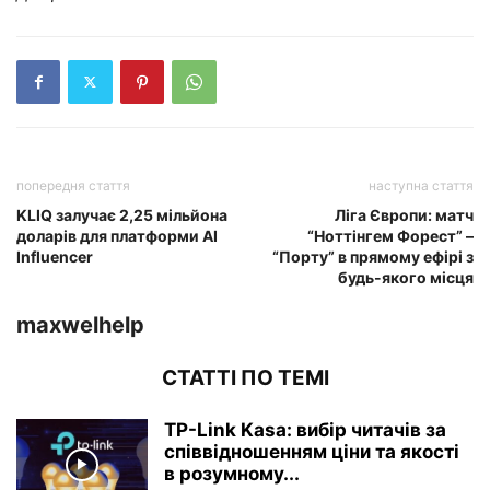
попередня стаття
наступна стаття
KLIQ залучає 2,25 мільйона
Ліга Європи: матч
доларів для платформи AI
“Ноттінгем Форест” –
Influencer
“Порту” в прямому ефірі з
будь-якого місця
maxwelhelp
СТАТТІ ПО ТЕМІ
TP-Link Kasa: вибір читачів за
співвідношенням ціни та якості
в розумному...