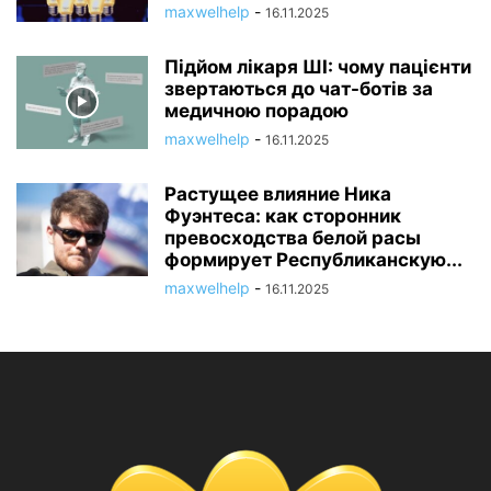
maxwelhelp
-
16.11.2025
Підйом лікаря ШІ: чому пацієнти
звертаються до чат-ботів за
медичною порадою
maxwelhelp
-
16.11.2025
Растущее влияние Ника
Фуэнтеса: как сторонник
превосходства белой расы
формирует Республиканскую...
maxwelhelp
-
16.11.2025