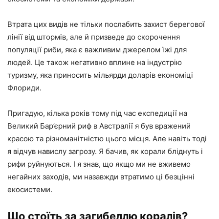
Втрата цих видів не тільки послабить захист берегової
лінії від штормів, але й призведе до скорочення
популяції риби, яка є важливим джерелом їжі для
людей. Це також негативно вплине на індустрію
туризму, яка приносить мільярди доларів економіці
Флориди.
Пригадую, кілька років тому під час експедиції на
Великий Бар’єрний риф в Австралії я був вражений
красою та різноманітністю цього місця. Але навіть тоді
я відчув навислу загрозу. Я бачив, як корали бліднуть і
рифи руйнуються. І я знав, що якщо ми не вживемо
негайних заходів, ми назавжди втратимо ці безцінні
екосистеми.
Що стоїть за загибеллю коралів?