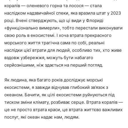
коралів — оленевого горна та лосося — стала
наслідком надзвичайної спеки, яка вразила штат у 2023
році. Вчені стверджують, що ці види у Флориді
«функціонально вимерли», тобто перестали виконувати
свою роль в екосистемі. І хоча втрата прекрасного
морського життя трагічна сама по собі, реальні
наслідки цієї втрати для людей, особливо тих, хто живе
вздовж узбережжя, можуть бути набагато
серйознішими, ніж здається на перший погляд.
Як людина, яка багато років досліджує морські
екосистеми, я завжди відчував глибокий зв’язок з
океаном. Бачити, як цілі екосистеми руйнуються під
тиском зміни клімату, розбиває серце. Втрата коралів —
це не просто втрата краси, це втрата життєво важливих
послуг, які океан надає нам, людям.