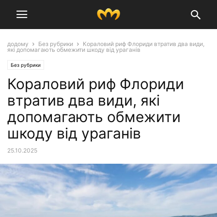
додому
Без рубрики
Кораловий риф Флориди втратив два види,
які допомагають обмежити шкоду від ураганів
Без рубрики
Кораловий риф Флориди
втратив два види, які
допомагають обмежити
шкоду від ураганів
25.10.2025