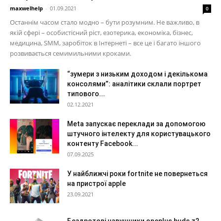
maxwelhelp
-
01.09.2021
0
Останнім часом стало модно – бути розумним. Не важливо, в
якій сфері – особистісний ріст, езотерика, економіка, бізнес,
медицина, SMM, заробіток в Інтернеті – все це і багато іншого
розвивається семимильними кроками.
“зумери з низьким доходом і декількома
консолями”: аналітики склали портрет
типового...
02.12.2021
Meta запускає переклади за допомогою
штучного інтелекту для користувацького
контенту Facebook...
07.09.2025
У найближчі роки fortnite не повернеться
на пристрої apple
23.09.2021