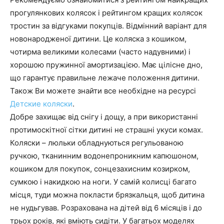
прогулянкових колясок і рейтингом кращих колясок
тростин за відгуками покупців. Відмінний варіант для
новонародженої дитини. Це коляска з кошиком,
чотирма великими колесами (часто надувними) і
хорошою пружинної амортизацією. Має цілісне дно,
що гарантує правильне лежаче положення дитини.
Також Ви можете знайти все необхідне на ресурсі
Детские коляски
.
Добре захищає від снігу і дощу, а при використанні
протимоскітної сітки дитині не страшні укуси комах.
Коляски – люльки обладнуються регульованою
ручкою, тканинним водонепроникним капюшоном,
кошиком для покупок, сонцезахисним козирком,
сумкою і накидкою на ноги. У самій колисці багато
місця, туди можна покласти брязкальця, щоб дитина
не нудьгував. Розрахована на дітей від 6 місяців і до
трьох років, які вміють сидіти. У багатьох моделях