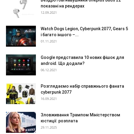
Бездротові навушники oneplus buds z2
показані на рендерах
12.09.2021
Watch Dogs Legion, Cyberpunk 2077, Gears 5
і багато іншого –...
01.11.2021
Google представила 10 нових фішок для
android. Що додали?
06.12.2021
Розглядаємо набір справжнього фаната
cyberpunk 2077
16.09.2021
Зловживання Трампом Міністерством
юстиції: розплата
29.11.2025