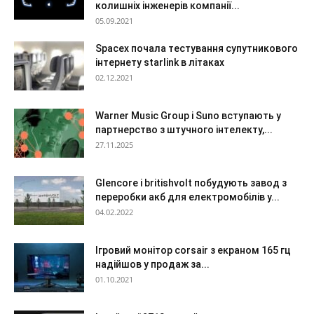
колишніх інженерів компанії...
05.09.2021
Spacex почала тестування супутникового
інтернету starlink в літаках
02.12.2021
Warner Music Group і Suno вступають у
партнерство з штучного інтелекту,...
27.11.2025
Glencore і britishvolt побудують завод з
переробки акб для електромобілів у...
04.02.2022
Ігровий монітор corsair з екраном 165 гц
надійшов у продаж за...
01.10.2021