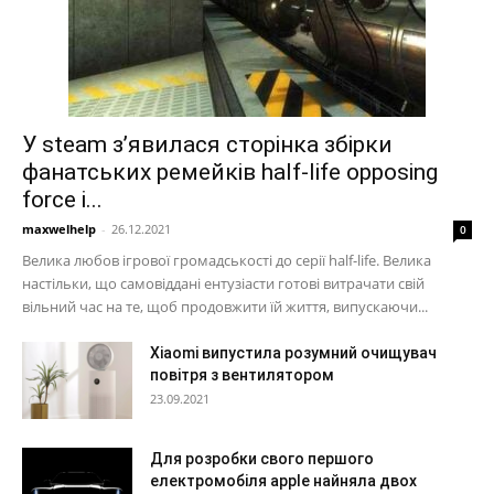
У steam з’явилася сторінка збірки
фанатських ремейків half-life opposing
force і...
maxwelhelp
-
26.12.2021
0
Велика любов ігрової громадськості до серії half-life. Велика
настільки, що самовіддані ентузіасти готові витрачати свій
вільний час на те, щоб продовжити їй життя, випускаючи...
Xiaomi випустила розумний очищувач
повітря з вентилятором
23.09.2021
Для розробки свого першого
електромобіля apple найняла двох