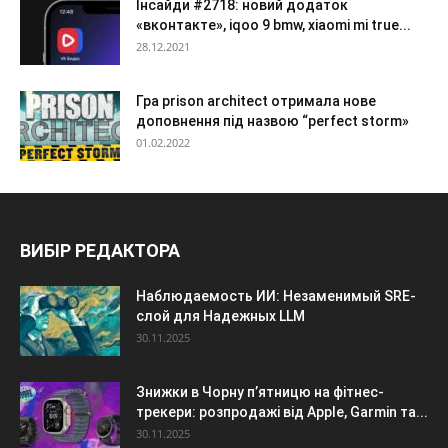
Інсайди #2718: новий додаток
«вконтакте», iqoo 9 bmw, xiaomi mi true...
28.12.2021
Гра prison architect отримала нове
доповнення під назвою “perfect storm»
01.02.2022
ВИБІР РЕДАКТОРА
Наблюдаемость ИИ: Незаменимый SRE-
слой для Надежных LLM
30.11.2025
Знижки в Чорну п’ятницю на фітнес-
трекери: розпродажі від Apple, Garmin та...
30.11.2025