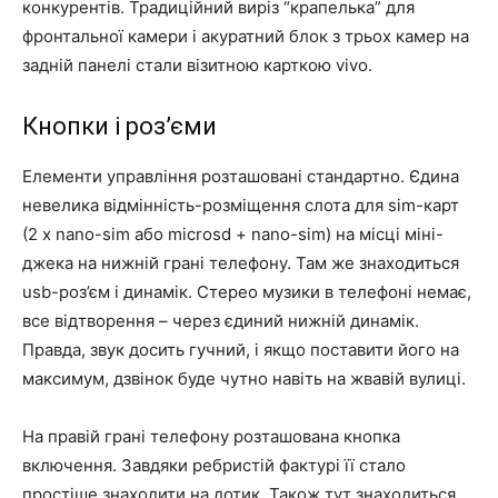
конкурентів. Традиційний виріз “крапелька” для
фронтальної камери і акуратний блок з трьох камер на
задній панелі стали візитною карткою vivo.
Кнопки і роз’єми
Елементи управління розташовані стандартно. Єдина
невелика відмінність-розміщення слота для sim-карт
(2 x nano-sim або microsd + nano-sim) на місці міні-
джека на нижній грані телефону. Там же знаходиться
usb-роз’єм і динамік. Стерео музики в телефоні немає,
все відтворення – через єдиний нижній динамік.
Правда, звук досить гучний, і якщо поставити його на
максимум, дзвінок буде чутно навіть на жвавій вулиці.
На правій грані телефону розташована кнопка
включення. Завдяки ребристій фактурі її стало
простіше знаходити на дотик. Також тут знаходиться