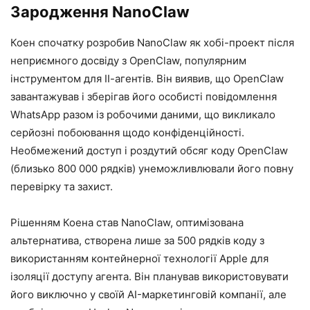
Зародження NanoClaw
Коен спочатку розробив NanoClaw як хобі-проект після
неприємного досвіду з OpenClaw, популярним
інструментом для ІІ-агентів. Він виявив, що OpenClaw
завантажував і зберігав його особисті повідомлення
WhatsApp разом із робочими даними, що викликало
серйозні побоювання щодо конфіденційності.
Необмежений доступ і роздутий обсяг коду OpenClaw
(близько 800 000 рядків) унеможливлювали його повну
перевірку та захист.
Рішенням Коена став NanoClaw, оптимізована
альтернатива, створена лише за 500 рядків коду з
використанням контейнерної технології Apple для
ізоляції доступу агента. Він планував використовувати
його виключно у своїй AI-маркетинговій компанії, але