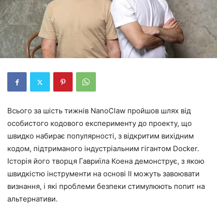
Всього за шість тижнів NanoClaw пройшов шлях від
особистого кодового експерименту до проекту, що
швидко набирає популярності, з відкритим вихідним
кодом, підтриманого індустріальним гігантом Docker.
Історія його творця Гавриїла Коена демонструє, з якою
швидкістю інструменти на основі ІІ можуть завоювати
визнання, і які проблеми безпеки стимулюють попит на
альтернативи.