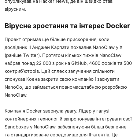
опублікував на Hacker News, де він швидко став
вірусним.
Вірусне зростання та інтерес Docker
Проект отримав ще більше прискорення, коли
дослідник ІІ Анджей Карпати похвалив NanoClaw у X
(раніше Twitter). Протягом кількох тижнів NanoClaw
набрав понад 22 000 зірок на GitHub, 4600 форків та 500
контриб’юторів. Цей сплеск залучення спільноти
спонукав Коена закрити свою компанію і заснувати
NanoCo, що займається повномасштабною розробкою
NanoClaw.
Компанія Docker звернула увагу. Лідер у галузі
контейнерних технологій запропонував інтегрувати свої
Sandboxes у NanoClaw, забезпечуючи більш безпечне
та стандартизоване середовище для ІІ-агентів. Це