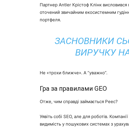
Партнер Antler Крістоф Клінк висловився п
оточений звичайним екосистемним гудіння
портфеля.
ЗАСНОВНИКИ СЬ
ВИРУЧКУ Н
Не «трохи ближче». А “уважно”.
Гра за правилами GEO
Отже, чим справді займається Peec?
Уявіть собі SEO, але для роботів. Компан
видимість у пошукових системах з урахува