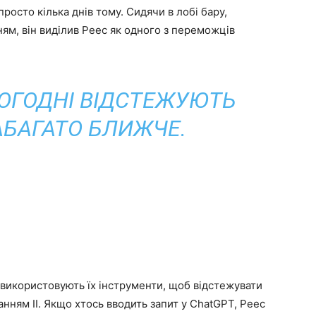
росто кілька днів тому. Сидячи в лобі бару,
м, він виділив Peec як одного з переможців
ОГОДНІ ВІДСТЕЖУЮТЬ
АБАГАТО БЛИЖЧЕ.
ії використовують їх інструменти, щоб відстежувати
нням ІІ. Якщо хтось вводить запит у ChatGPT, Peec