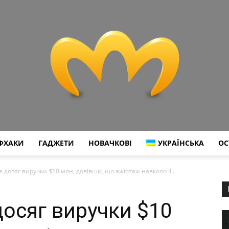
ФХАКИ
ГАДЖЕТИ
НОВАЧКОВІ
УКРАЇНСЬКА
ОС
Miranda
а досяг виручки $10 млн, довівши, що ажіотаж навколо ІІ...
досяг виручки $10