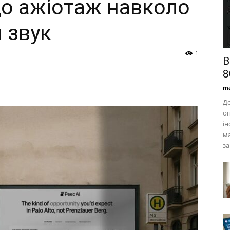
що ажіотаж навколо
й звук
1
В
8
ma
До
оп
ін
ма
за