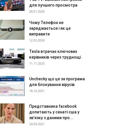
для лучшего просмотра
28.01.2026
Чому Телефон не
заряджається і як це
виправити
12.02.2026
Tesla втрачає ключових
керівників через труднощі
11.11.2025
Unchecky що це за програма
для блокування вірусів
18.10.2021
Представника facebook
допитають у сенаті сша у
зв’язку з даними про...
24.09.2021