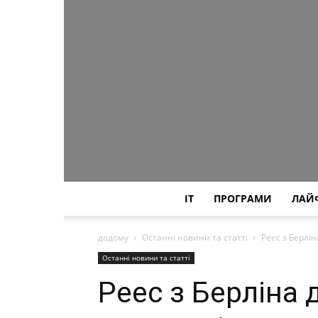
IT
ПРОГРАМИ
ЛАЙ
додому
Останні новини та статті
Peec з Берлін
Останні новини та статті
Peec з Берліна 