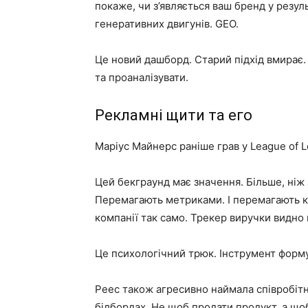
покаже, чи з’являється ваш бренд у резул
генеративних двигунів. GEO.
Це новий дашборд. Старий підхід вмирає.
та проаналізувати.
Рекламні щити та его
Маріус Майнерс раніше грав у League of L
Цей бекграунд має значення. Більше, ніж 
Перемагають метриками. І перемагають к
компанії так само. Трекер виручки видно 
Це психологічний трюк. Інструмент форму
Peec також агресивно наймала співробітни
білбордах. Не щоб продати продукт, а що