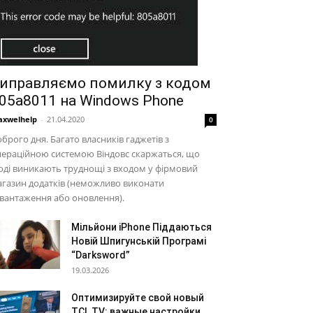
иправляємо помилку з кодом
05a8011 на Windows Phone
xwelhelp
-
21.04.2020
0
брого дня. Багато власників гаджетів з
ераційною системою Віндовс скаржаться, що
оді виникають труднощі з входом у фірмовий
газин додатків (неможливо виконати
вантаження або оновлення).
Мільйони iPhone Піддаються
Новій Шпигунській Програмі
“Darksword”
19.03.2026
Оптимизируйте свой новый
TCL TV: важные настройки