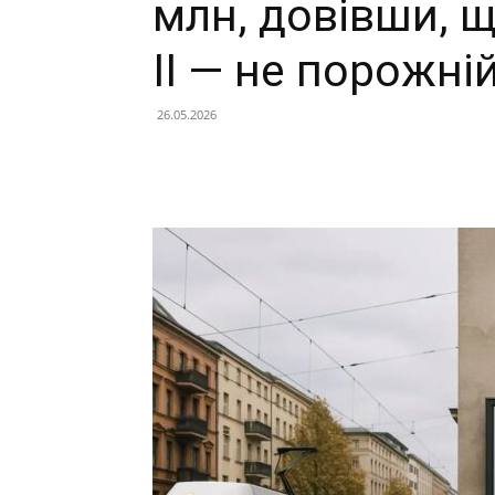
млн, довівши, 
ІІ — не порожні
26.05.2026