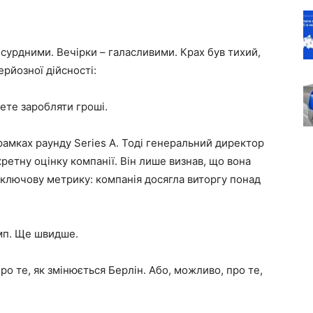
бсурдними. Вечірки – галасливими. Крах був тихий,
ерйозної дійсності:
ете заробляти гроші.
рамках раунду Series A. Тоді генеральний директор
ретну оцінку компанії. Він лише визнав, що вона
 ключову метрику: компанія досягла виторгу понад
мп. Ще швидше.
о те, як змінюється Берлін. Або, можливо, про те,