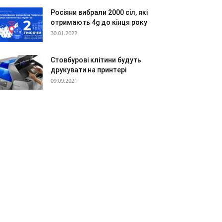
Росіяни вибрали 2000 сіл, які
отримають 4g до кінця року
30.01.2022
Стовбурові клітини будуть
друкувати на принтері
09.09.2021