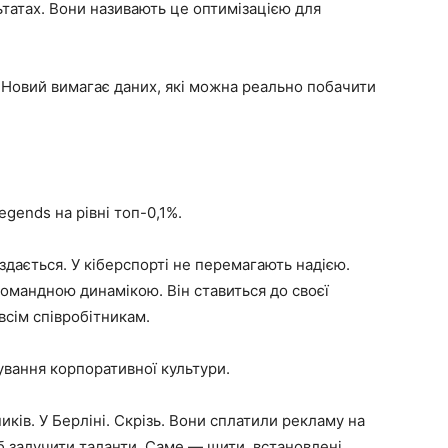
ьтатах. Вони називають це оптимізацією для
 Новий вимагає даних, які можна реально побачити
egends на рівні топ-0,1%.
здається. У кіберспорті не перемагають надією.
омандною динамікою. Він ставиться до своєї
всім співробітникам.
вання корпоративної культури.
ків. У Берліні. Скрізь. Вони сплатили рекламу на
б залучити таланти. Саме — щити, встановлені