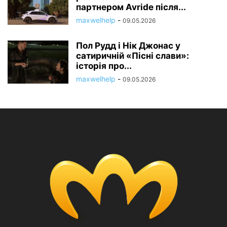
партнером Avride після...
maxwelhelp
-
09.05.2026
Пол Рудд і Нік Джонас у
сатиричній «Пісні слави»:
історія про...
maxwelhelp
-
09.05.2026