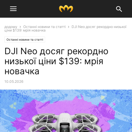
додому
Останні новини та статті
DJI Neo досяг рекордно низької
ціни $139: мрія новачка
Останні новини та статті
DJI Neo досяг рекордно
низької ціни $139: мрія
новачка
10.05.2026