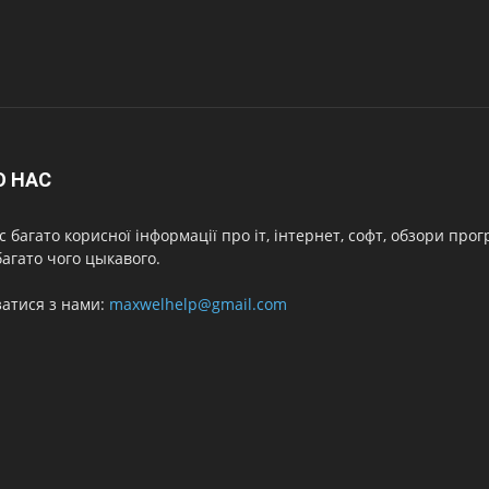
О НАС
с багато корисної інформації про іт, інтернет, софт, обзори про
агато чого цыкавого.
затися з нами:
maxwelhelp@gmail.com