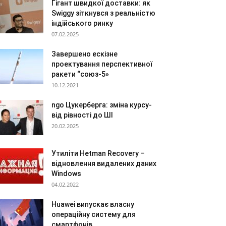
Гігант швидкої доставки: як
Swiggy зіткнувся з реальністю
індійського ринку
07.02.2025
Завершено ескізне
проектування перспективної
ракети “союз-5»
10.12.2021
ngo Цукерберга: зміна курсу-
від рівності до ШІ
20.02.2025
Утиліти Hetman Recovery –
відновлення видалених даних
Windows
04.02.2022
Huawei випускає власну
операційну систему для
смартфонів