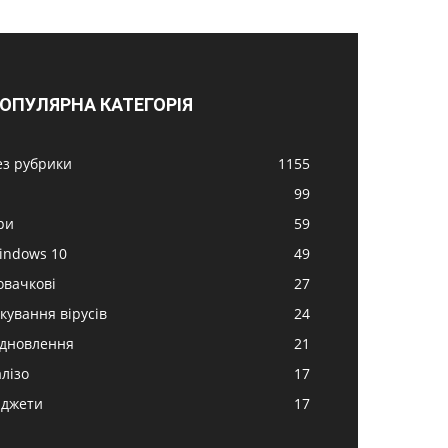
ОПУЛЯРНА КАТЕГОРІЯ
ез рубрики
1155
99
ри
59
indows 10
49
овачкові
27
ікування вірусів
24
ідновлення
21
алізо
17
аджети
17