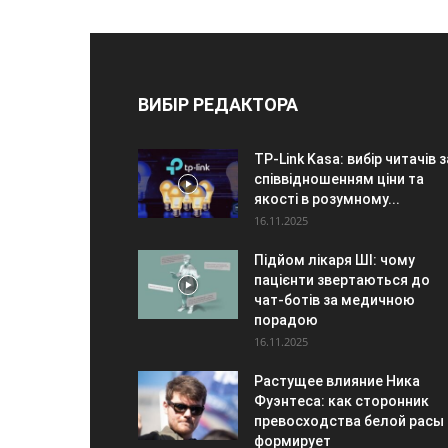
ВИБІР РЕДАКТОРА
TP-Link Kasa: вибір читачів з
співвідношенням ціни та
якості в розумному...
16.11.2025
Підйом лікаря ШІ: чому
пацієнти звертаються до
чат-ботів за медичною
порадою
16.11.2025
Растущее влияние Ника
Фуэнтеса: как сторонник
превосходства белой расы
формирует