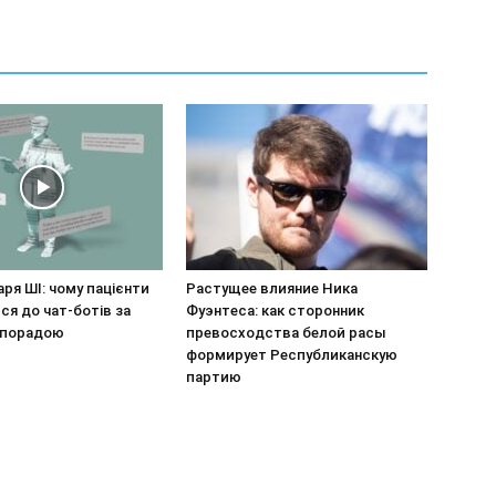
аря ШІ: чому пацієнти
Растущее влияние Ника
я до чат-ботів за
Фуэнтеса: как сторонник
 порадою
превосходства белой расы
формирует Республиканскую
партию