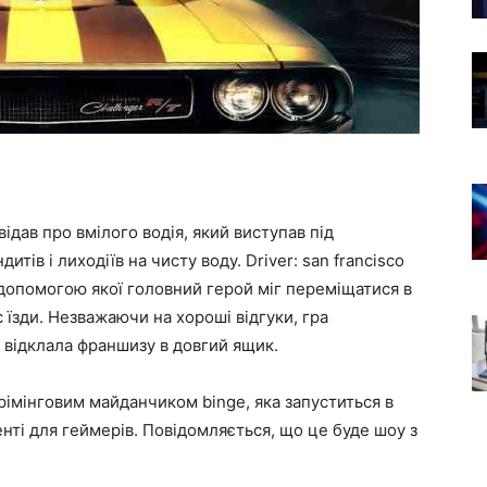
дав про вмілого водія, який виступав під
итів і лиходіїв на чисту воду. Driver: san francisco
 допомогою якої головний герой міг переміщатися в
 їзди. Незважаючи на хороші відгуки, гра
t відклала франшизу в довгий ящик.
трімінговим майданчиком binge, яка запуститься в
енті для геймерів. Повідомляється, що це буде шоу з