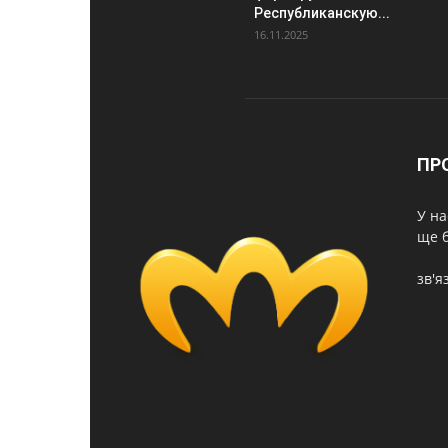
Республиканскую...
16.11.2025
ПР
У на
ще б
зв'я