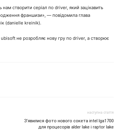
ь нам створити серіал по driver, який зацікавить
дродження франшизи», — повідомила глава
к (danielle kreinik).
bisoft не розробляє нову гру по driver, а створює
наступна стаття
З’явилися фото нового сокета intel lga1700
для процесорів alder lake і raptor lake