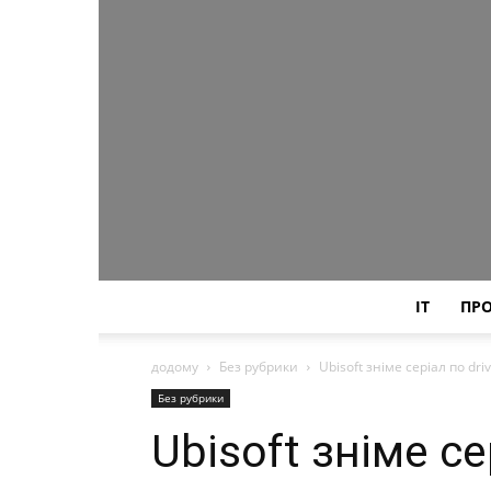
IT
ПР
додому
Без рубрики
Ubisoft зніме серіал по dri
Без рубрики
Ubisoft зніме се