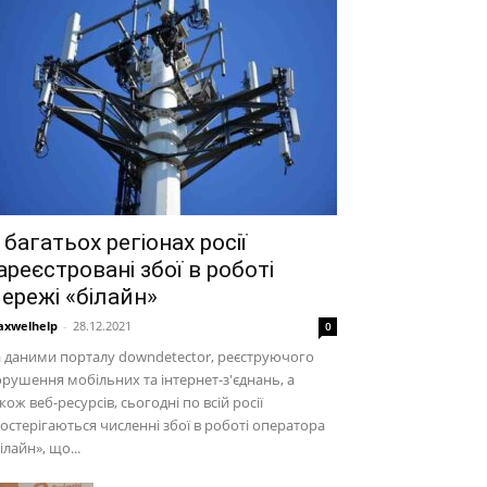
 багатьох регіонах росії
ареєстровані збої в роботі
ережі «білайн»
xwelhelp
-
28.12.2021
0
 даними порталу downdetector, реєструючого
рушення мобільних та інтернет-з'єднань, а
кож веб-ресурсів, сьогодні по всій росії
остерігаються численні збої в роботі оператора
ілайн», що...