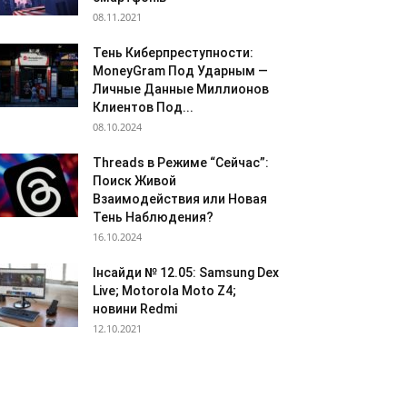
08.11.2021
Тень Киберпреступности:
MoneyGram Под Ударным —
Личные Данные Миллионов
Клиентов Под...
08.10.2024
Threads в Режиме “Сейчас”:
Поиск Живой
Взаимодействия или Новая
Тень Наблюдения?
16.10.2024
Інсайди № 12.05: Samsung Dex
Live; Motorola Moto Z4;
новини Redmi
12.10.2021