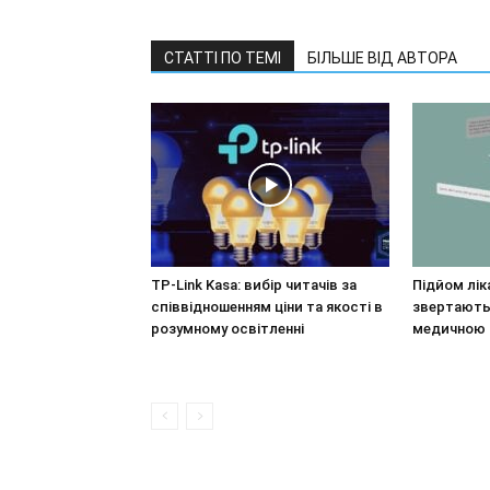
СТАТТІ ПО ТЕМІ
БІЛЬШЕ ВІД АВТОРА
TP-Link Kasa: вибір читачів за
Підйом лік
співвідношенням ціни та якості в
звертаютьс
розумному освітленні
медичною