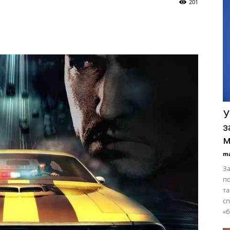
201
У
з
м
ma
За
по
та
сп
«б