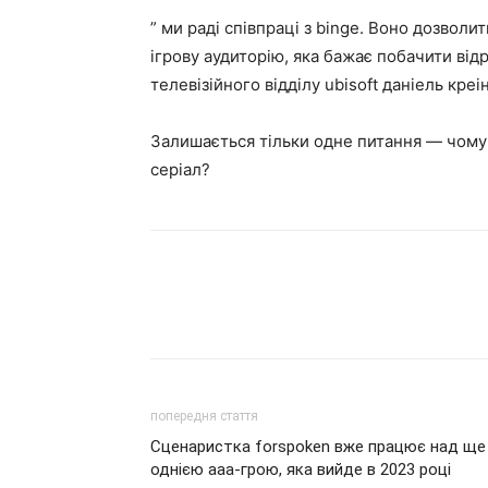
” ми раді співпраці з binge. Воно дозволит
ігрову аудиторію, яка бажає побачити ві
телевізійного відділу ubisoft даніель креіні
Залишається тільки одне питання — чому u
серіал?
попередня стаття
Сценаристка forspoken вже працює над ще
однією ааа-грою, яка вийде в 2023 році