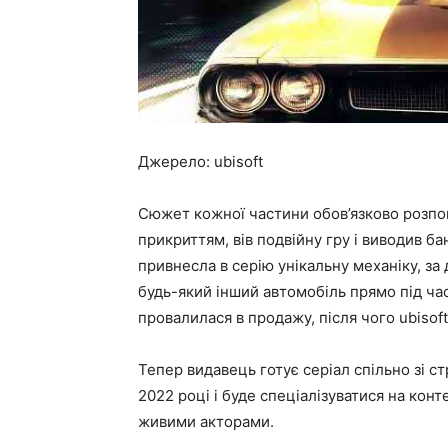
Джерело: ubisoft
Сюжет кожної частини обов’язково розпові
прикриттям, вів подвійну гру і виводив банд
привнесла в серію унікальну механіку, за
будь-який інший автомобіль прямо під час
провалилася в продажу, після чого ubisof
Тепер видавець готує серіал спільно зі с
2022 році і буде спеціалізуватися на конт
живими акторами.