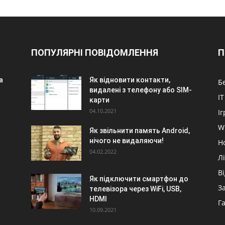
ПОПУЛЯРНІ ПОВІДОМЛЕННЯ
П
а
Як відновити контакти,
Б
видалені з телефону або SIM-
IT
карти
04.10.2021
Іг
W
Як звільнити память Android,
нічого не видаляючи!
Н
04.02.2022
Л
В
Як підключити смартфон до
З
телевізора через WiFi, USB,
HDMI
Г
10.09.2021