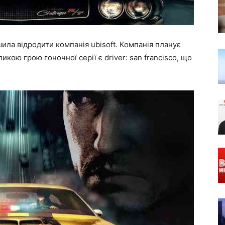
ила відродити компанія ubisoft. Компанія планує
икою грою гоночної серії є driver: san francisco, що