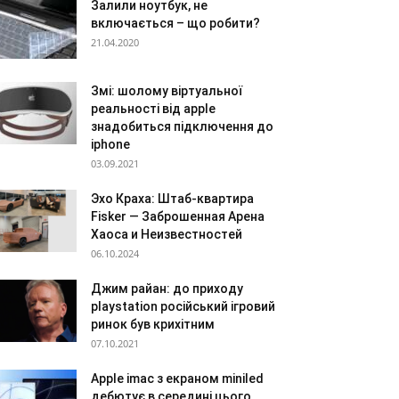
Залили ноутбук, не
включається – що робити?
21.04.2020
Змі: шолому віртуальної
реальності від apple
знадобиться підключення до
iphone
03.09.2021
Эхо Краха: Штаб-квартира
Fisker — Заброшенная Арена
Хаоса и Неизвестностей
06.10.2024
Джим райан: до приходу
playstation російський ігровий
ринок був крихітним
07.10.2021
Apple imac з екраном miniled
дебютує в середині цього