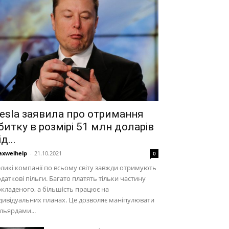
esla заявила про отримання
битку в розмірі 51 млн доларів
ід...
xwelhelp
-
21.10.2021
0
ликі компанії по всьому світу завжди отримують
даткові пільги. Багато платять тільки частину
кладеного, а більшість працює на
дивідуальних планах. Це дозволяє маніпулювати
льярдами...