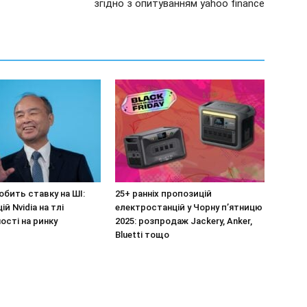
згідно з опитуванням yahoo finance
обить ставку на ШІ:
25+ ранніх пропозицій
й Nvidia на тлі
електростанцій у Чорну п’ятницю
ості на ринку
2025: розпродаж Jackery, Anker,
Bluetti тощо