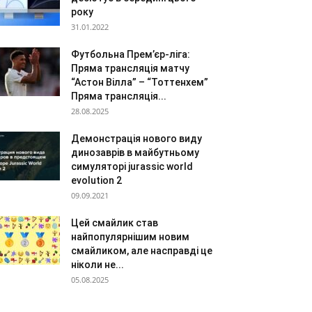
року
31.01.2022
Футбольна Прем’єр-ліга:
Пряма трансляція матчу
“Астон Вілла” – “Тоттенхем”
Пряма трансляція...
28.08.2025
Демонстрація нового виду
динозаврів в майбутньому
симуляторі jurassic world
evolution 2
09.09.2021
Цей смайлик став
найпопулярнішим новим
смайликом, але насправді це
ніколи не...
05.08.2025