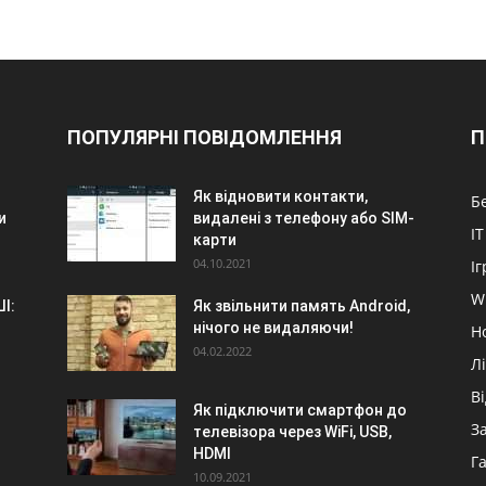
ПОПУЛЯРНІ ПОВІДОМЛЕННЯ
П
Як відновити контакти,
Б
и
видалені з телефону або SIM-
IT
карти
04.10.2021
Іг
W
І:
Як звільнити память Android,
нічого не видаляючи!
Н
04.02.2022
Л
В
Як підключити смартфон до
З
телевізора через WiFi, USB,
HDMI
Г
10.09.2021