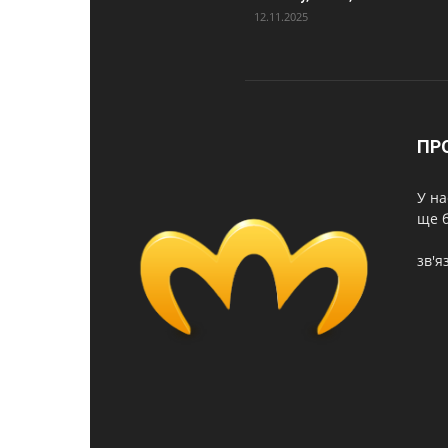
12.11.2025
ПР
У на
ще б
зв'я