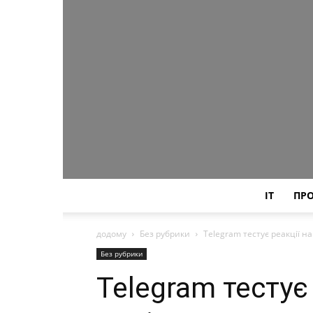
IT
ПР
додому
Без рубрики
Telegram тестує реакції н
Без рубрики
Telegram тестує 