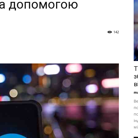
за допомогою
142
T
з
в
ma
Ве
по
по
ін
мі