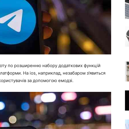
боту по розширенню набору додаткових функцій
латформи. На ios, наприклад, незабаром з’явиться
користувачів за допомогою емодзі.