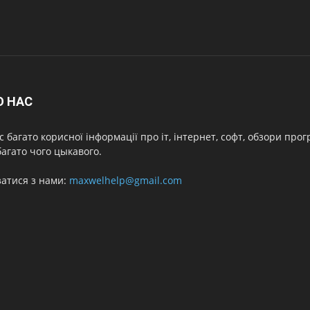
О НАС
с багато корисної інформації про іт, інтернет, софт, обзори про
агато чого цыкавого.
затися з нами:
maxwelhelp@gmail.com