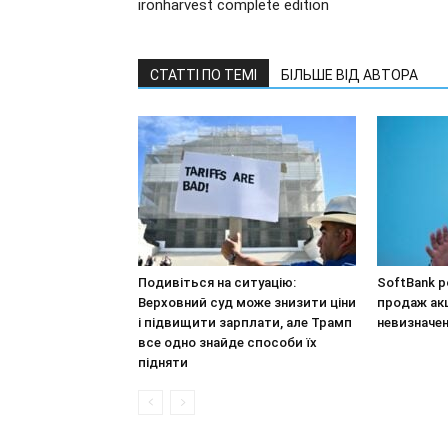
ironharvest complete edition
СТАТТІ ПО ТЕМІ
БІЛЬШЕ ВІД АВТОРА
Подивіться на ситуацію:
SoftBank р
Верховний суд може знизити ціни
продаж акці
і підвищити зарплати, але Трамп
невизначен
все одно знайде способи їх
підняти