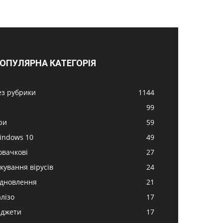
ОПУЛЯРНА КАТЕГОРІЯ
ез рубрики
1144
99
ри
59
indows 10
49
овачкові
27
ікування вірусів
24
ідновлення
21
алізо
17
аджети
17