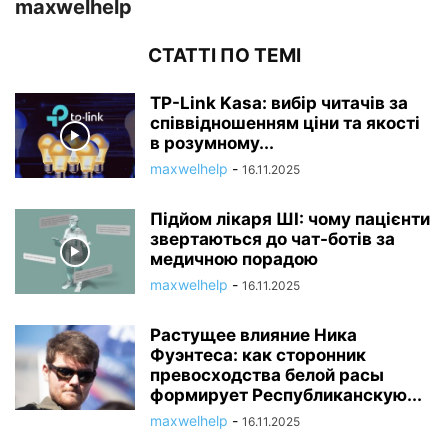
maxwelhelp
СТАТТІ ПО ТЕМІ
TP-Link Kasa: вибір читачів за
співвідношенням ціни та якості
в розумному...
maxwelhelp
-
16.11.2025
Підйом лікаря ШІ: чому пацієнти
звертаються до чат-ботів за
медичною порадою
maxwelhelp
-
16.11.2025
Растущее влияние Ника
Фуэнтеса: как сторонник
превосходства белой расы
формирует Республиканскую...
maxwelhelp
-
16.11.2025