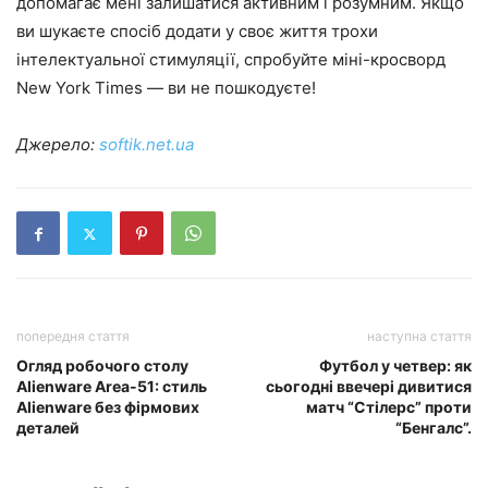
допомагає мені залишатися активним і розумним. Якщо
ви шукаєте спосіб додати у своє життя трохи
інтелектуальної стимуляції, спробуйте міні-кросворд
New York Times — ви не пошкодуєте!
Джерело:
softik.net.ua
попередня стаття
наступна стаття
Огляд робочого столу
Футбол у четвер: як
Alienware Area-51: стиль
сьогодні ввечері дивитися
Alienware без фірмових
матч “Стілерс” проти
деталей
“Бенгалс”.