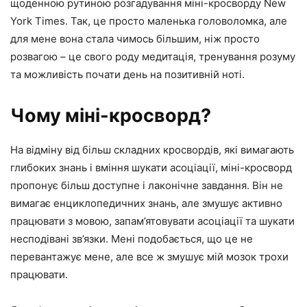
щоденною рутиною розгадування міні-кросворду New
York Times. Так, це просто маленька головоломка, але
для мене вона стала чимось більшим, ніж просто
розвагою – це свого роду медитація, тренування розуму
та можливість почати день на позитивній ноті.
Чому міні-кросворд?
На відміну від більш складних кросвордів, які вимагають
глибоких знань і вміння шукати асоціації, міні-кросворд
пропонує більш доступне і лаконічне завдання. Він не
вимагає енциклопедичних знань, але змушує активно
працювати з мовою, запам’ятовувати асоціації та шукати
несподівані зв’язки. Мені подобається, що це не
перевантажує мене, але все ж змушує мій мозок трохи
працювати.