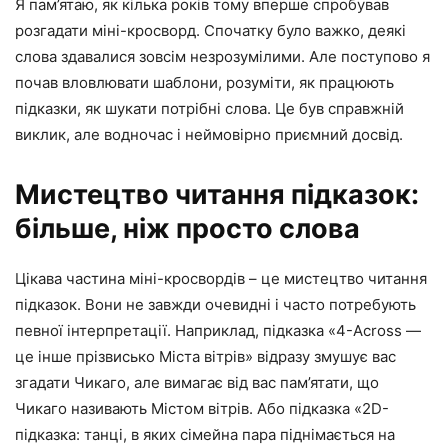
Я пам’ятаю, як кілька років тому вперше спробував
розгадати міні-кросворд. Спочатку було важко, деякі
слова здавалися зовсім незрозумілими. Але поступово я
почав вловлювати шаблони, розуміти, як працюють
підказки, як шукати потрібні слова. Це був справжній
виклик, але водночас і неймовірно приємний досвід.
Мистецтво читання підказок:
більше, ніж просто слова
Цікава частина міні-кросвордів – це мистецтво читання
підказок. Вони не завжди очевидні і часто потребують
певної інтерпретації. Наприклад, підказка «4-Across —
це інше прізвисько Міста вітрів» відразу змушує вас
згадати Чикаго, але вимагає від вас пам’ятати, що
Чикаго називають Містом вітрів. Або підказка «2D-
підказка: танці, в яких сімейна пара піднімається на