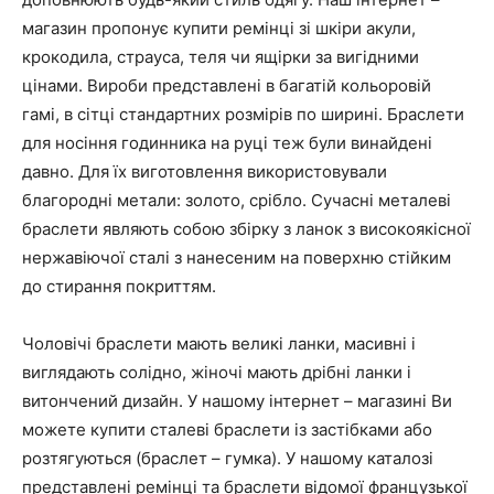
магазин пропонує купити ремінці зі шкіри акули,
крокодила, страуса, теля чи ящірки за вигідними
цінами. Вироби представлені в багатій кольоровій
гамі, в сітці стандартних розмірів по ширині. Браслети
для носіння годинника на руці теж були винайдені
давно. Для їх виготовлення використовували
благородні метали: золото, срібло. Сучасні металеві
браслети являють собою збірку з ланок з високоякісної
нержавіючої сталі з нанесеним на поверхню стійким
до стирання покриттям.
Чоловічі браслети мають великі ланки, масивні і
виглядають солідно, жіночі мають дрібні ланки і
витончений дизайн. У нашому інтернет – магазині Ви
можете купити сталеві браслети із застібками або
розтягуються (браслет – гумка). У нашому каталозі
представлені ремінці та браслети відомої французької