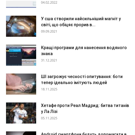
04.02.2022
У сша створили найсильніший магніт у
світі, що обіцяє прорив в...
09.09.2021
Кращі програми для нанесення водяного
знака
31.12.2021
ШІ загрожує чесності опитування: боти
тепер ідеально імітують людей
18.11.2025
Хетафе проти Реал Мадрид: битва титанів
у Ла Лізі
05.11.2025
Android смартфони будуть допомагати в