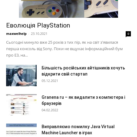
Еволюція PlayStation
maxwelhelp
-
23.10.2021
0
Сьогодні минуло вже 25 років з тих пір, як на світ з'явилася
перша консоль від Sony. Поки не вщухає інформаційний бум
про Е3, на...
Більшість російських айтішників хочуть
відкрити свій стартап
05.12.2021
Granena ru – як видалити з компютера і
браузерів
04.02.2022
Виправляємо помилку Java Virtual
Machine Launcher в іграх