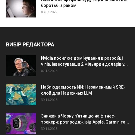
боротьбі з раком
03.02.2022
ВИБІР РЕДАКТОРА
Nvidia посилює домінування в розробці
чіпів, інвестувавши 2 мільярди доларів у...
02.12.2025
Наблюдаемость ИИ: Незаменимый SRE-
слой для Надежных LLM
30.11.2025
Знижки в Чорну п’ятницю на фітнес-
трекери: розпродажі від Apple, Garmin та...
30.11.2025