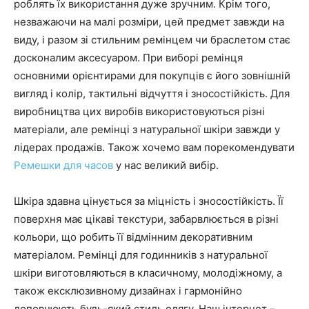
роблять їх використання дуже зручним. Крім того,
незважаючи на малі розміри, цей предмет завжди на
виду, і разом зі стильним ремінцем чи браслетом стає
досконалим аксесуаром. При виборі ремінця
основними орієнтирами для покупців є його зовнішній
вигляд і колір, тактильні відчуття і зносостійкість. Для
виробництва цих виробів використовуються різні
матеріали, але ремінці з натуральної шкіри завжди у
лідерах продажів. Також хочемо вам порекомендувати
Ремешки для часов
у нас великий вибір.
Шкіра здавна цінується за міцність і зносостійкість. Її
поверхня має цікаві текстури, забарвлюється в різні
кольори, що робить її відмінним декоративним
матеріалом. Ремінці для годинників з натуральної
шкіри виготовляються в класичному, молодіжному, а
також ексклюзивному дизайнах і гармонійно
доповнюють будь-який стиль одягу. Наш інтернет –