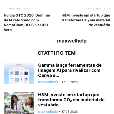
попередня стаття
наступна стаття
Nvidia GTC 2026: Domínio
H&M investe em startup que
de IA reforçado com
transforma CO₂ em material
NemoClaw, DLSS 5 e CPU
de vestuário
Vera
maxwelhelp
СТАТТІ ПО ТЕМІ
Gamma lança ferramentas de
imagem AI para rivalizar com
Canva e...
maxwelhelp
-
17.03.2026
H&M investe em startup que
transforma CO₂ em material de
vestuário
maxwelhelp
-
17.03.2026