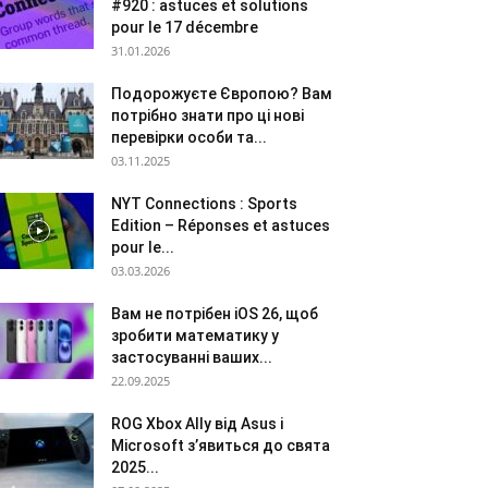
#920 : astuces et solutions
pour le 17 décembre
31.01.2026
Подорожуєте Європою? Вам
потрібно знати про ці нові
перевірки особи та...
03.11.2025
NYT Connections : Sports
Edition – Réponses et astuces
pour le...
03.03.2026
Вам не потрібен iOS 26, щоб
зробити математику у
застосуванні ваших...
22.09.2025
ROG Xbox Ally від Asus і
Microsoft з’явиться до свята
2025...