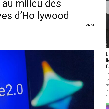
A au milieu des
ves d’Hollywood
14
L
l
f
ma
Le
ch
co
en