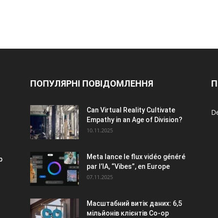
ПОПУЛЯРНІ ПОВІДОМЛЕННЯ
П
Can Virtual Reality Cultivate
De
Empathy in an Age of Division?
10.11.2025
Meta lance le flux vidéo généré
p
par l’IA, “Vibes”, en Europe
07.11.2025
Масштабний витік даних: 6,5
мільйонів клієнтів Co-op