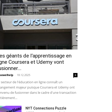
es géants de l’apprentissage en
igne Coursera et Udemy vont
usionner...
xwelhelp
-
18.12.2025
0
 secteur de l'éducation en ligne connaît un
angement majeur puisque Coursera et Udemy ont
nvenu de fusionner dans le cadre d'une transaction
tièrement...
NYT Connections Puzzle