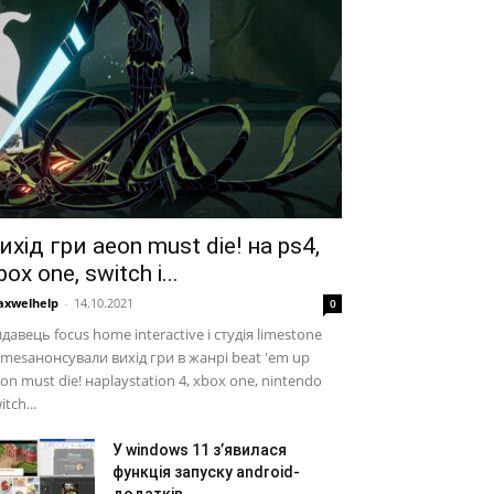
ихід гри aeon must die! на ps4,
box one, switch і...
xwelhelp
-
14.10.2021
0
давець focus home interactive і студія limestone
mesанонсували вихід гри в жанрі beat 'em up
on must die! наplaystation 4, xbox one, nintendo
itch...
У windows 11 з’явилася
функція запуску android-