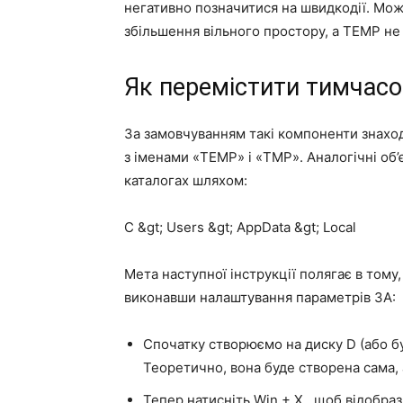
негативно позначитися на швидкодії. Мож
збільшення вільного простору, а TEMP не 
Як перемістити тимчасо
За замовчуванням такі компоненти знаход
з іменами «TEMP» і «TMP». Аналогічні об
каталогах шляхом:
C &gt; Users &gt; AppData &gt; Local
Мета наступної інструкції полягає в тому
виконавши налаштування параметрів ЗА:
Спочатку створюємо на диску D (або бу
Теоретично, вона буде створена сама,
Тепер натисніть
Win + X
, щоб відобра