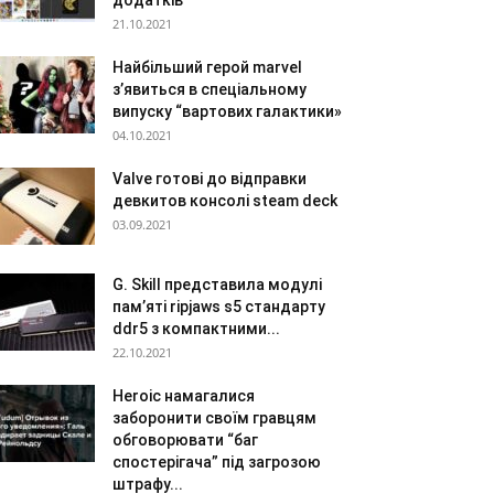
додатків
21.10.2021
Найбільший герой marvel
з’явиться в спеціальному
випуску “вартових галактики»
04.10.2021
Valve готові до відправки
девкитов консолі steam deck
03.09.2021
G. Skill представила модулі
пам’яті ripjaws s5 стандарту
ddr5 з компактними...
22.10.2021
Heroic намагалися
заборонити своїм гравцям
обговорювати “баг
спостерігача” під загрозою
штрафу...