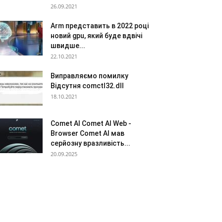
26.09.2021
Arm представить в 2022 році
новий gpu, який буде вдвічі
швидше...
22.10.2021
Виправляємо помилку
Відсутня comctl32.dll
18.10.2021
Comet AI Comet AI Web -
Browser Comet AI мав
серйозну вразливість...
20.09.2025