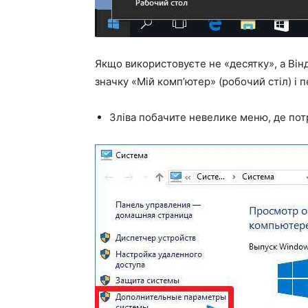
Якщо використовуєте не «десятку», а Він
значку «Мій комп’ютер» (робочий стіл) і 
Зліва побачите невелике меню, де пот