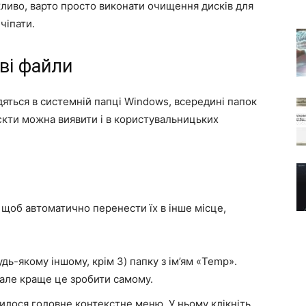
ливо, варто просто виконати очищення дисків для
чіпати.
ві файли
яться в системній папці Windows, всередині папок
’єкти можна виявити і в користувальницьких
, щоб автоматично перенести їх в інше місце,
дь-якому іншому, крім З) папку з ім’ям «Temp».
 але краще це зробити самому.
зилося головне контекстне меню. У ньому клікніть