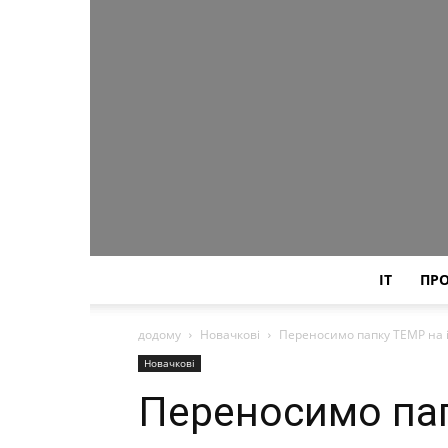
IT
ПР
додому
Новачкові
Переносимо папку TEMP на 
Новачкові
Переносимо пап