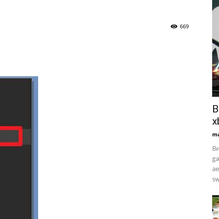
669
В
x
ma
Ви
ga
ae
sw