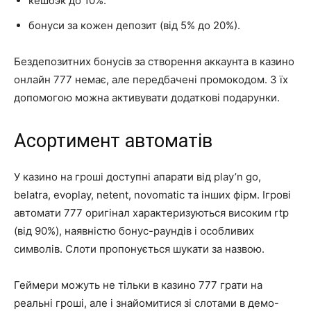
кешбэк до 10%.
бонуси за кожен депозит (від 5% до 20%).
Бездепозитних бонусів за створення аккаунта в казино
онлайн 777 немає, але передбачені промокодом. З їх
допомогою можна активувати додаткові подарунки.
Асортимент автоматів
У казино на гроші доступні апарати від play’n go,
belatra, evoplay, netent, novomatic та інших фірм. Ігрові
автомати 777 оригінал характеризуються високим rtp
(від 90%), наявністю бонус-раундів і особливих
символів. Слоти пропонується шукати за назвою.
Геймери можуть не тільки в казино 777 грати на
реальні гроші, але і знайомитися зі слотами в демо-