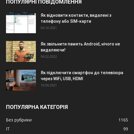
ПОПУЛЯРНІ ПОВІДОМЛЕННЯ
Як відновити контакти, видалені з
телефону або SIM-карти
04.10.2021
Як звільнити память Android, нічого не
видаляючи!
04.02.2022
Як підключити смартфон до телевізора
через WiFi, USB, HDMI
10.09.2021
ПОПУЛЯРНА КАТЕГОРІЯ
Без рубрики
1165
IT
99