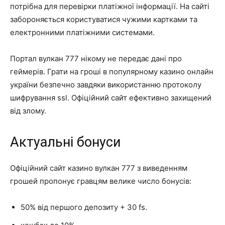
потрібна для перевірки платіжної інформації. На сайті
забороняється користуватися чужими картками та
електронними платіжними системами.
Портал вулкан 777 нікому не передає дані про
геймерів. Грати на гроші в популярному казино онлайн
україни безпечно завдяки використанню протоколу
шифрування ssl. Офіційний сайт ефективно захищений
від злому.
Актуальні бонуси
Офіційний сайт казино вулкан 777 з виведенням
грошей пропонує гравцям велике число бонусів:
50% від першого депозиту + 30 fs.