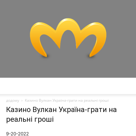
Miranda
додому
Казино Вулкан Україна-грати на реальні гроші
Казино Вулкан Україна-грати на
реальні гроші
9-20-2022