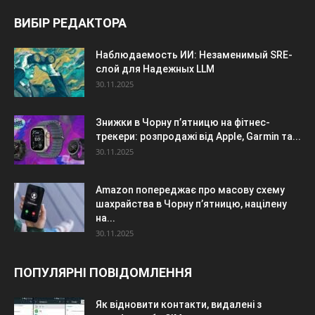
ВИБІР РЕДАКТОРА
Наблюдаемость ИИ: Незаменимый SRE-
слой для Надежных LLM
30.11.2025
Знижки в Чорну п’ятницю на фітнес-
трекери: розпродажі від Apple, Garmin та...
30.11.2025
Amazon попереджає про масову схему
шахрайства в Чорну п’ятницю, націлену
на...
30.11.2025
ПОПУЛЯРНІ ПОВІДОМЛЕННЯ
Як відновити контакти, видалені з