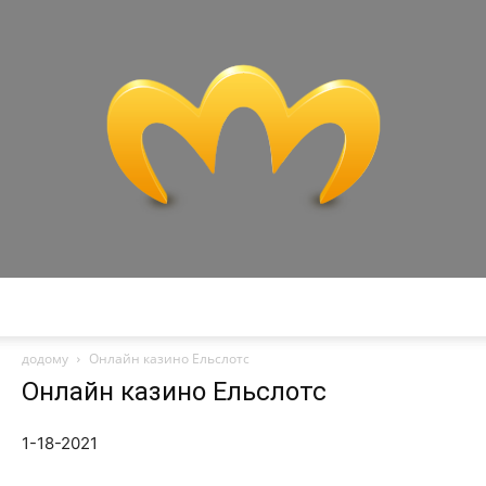
Miranda
додому
Онлайн казино Ельслотс
Онлайн казино Ельслотс
1-18-2021