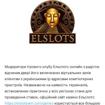
Модератори ігрового клубу Ельслотс онлайн з радістю
відчинив двері його величезних віртуальних залів
клієнтам з українськими ip адресами комп’ютерних
пристроїв. Незважаючи на наявність терміналів,
встановлених практично у всіх регіонах стани для
проведення ставок, офіційний сайт казино Ельслотс
https://elslotswin.com/games
користується все більшою