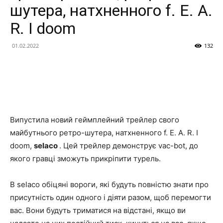
шутера, натхненного f. E. A.
R. І doom
01.02.2022
132
Випустила новий геймплейний трейлер свого
майбутнього ретро-шутера, натхненного f. E. A. R. І
doom,
selaco
. Цей трейлер демонструє vac-bot, до
якого гравці зможуть прикріпити турель.
В selaco обіцяні вороги, які будуть повністю знати про
присутність один одного і діяти разом, щоб перемогти
вас. Вони будуть триматися на відстані, якщо ви