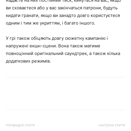
надаєте на них постійний тиск, кинуться на вас, якщо
ви сховаєтеся або у вас закінчаться патрони, будуть
кидати гранати, якщо ви занадто довго користуєтеся
одним і тим же укриттям, і багато іншого.
У грі також обіцяють довгу сюжетну кампанію і
напружені екшн-сцени. Вона також матиме
повноцінний оригінальний саундтрек, а також кілька
додаткових режимів.
попередня стаття
наступна стаття