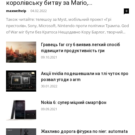
королівську битву за Mario,...
maxwelhelp
-
04.02.2022
0
Також читайте: телешоу за Myst, мобільний проект «Грі
престолів», Sony, Microsoft, Nintendo проти політики Трампа. God
of War міг бути без Кратоса Нещодавно Кору Барлог, творчий...
Гравець far cry 6 виявив легкий спосіб
підвищити продуктивність гри
09.10.2021
Акції nvidia подешевшали на тлі чуток про
розвал угоди з arm
30.01.2022
Nokia 6: супер міцний смартфон
09.09.2021
Жахливо дорога фігурка по nier: automata