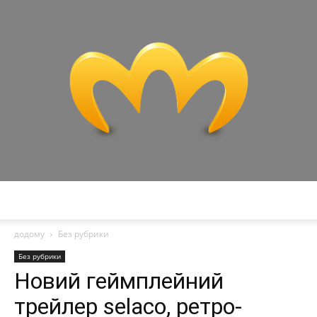
Miranda
додому
Без рубрики
Без рубрики
Новий геймплейний
трейлер selaco, ретро-