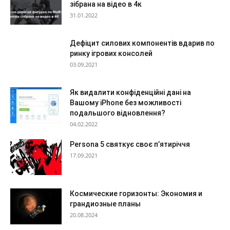
зібрана на відео в 4к
31.01.2022
Дефіцит силових компонентів вдарив по
ринку ігрових консолей
03.09.2021
Як видалити конфіденційні дані на
Вашому iPhone без можливості
подальшого відновлення?
04.02.2022
Persona 5 святкує своє п’ятиріччя
17.09.2021
Космические горизонты: Экономия и
грандиозные планы
20.08.2024