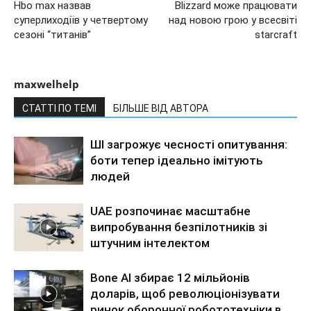
Hbo max назвав
Blizzard може працювати
суперлиходіїв у четвертому
над новою грою у всесвіті
сезоні “титанів”
starcraft
maxwelhelp
СТАТТІ ПО ТЕМІ
БІЛЬШЕ ВІД АВТОРА
ШІ загрожує чесності опитування:
боти тепер ідеально імітують
людей
UAE розпочинає масштабне
випробування безпілотників зі
штучним інтелектом
Bone AI збирає 12 мільйонів
доларів, щоб революціонізувати
ринок оборонної робототехніки в