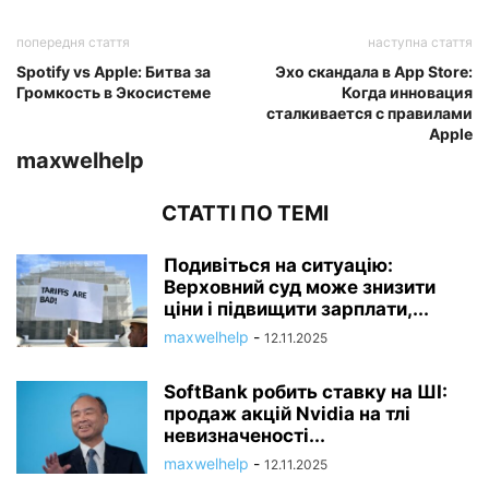
попередня стаття
наступна стаття
Spotify vs Apple: Битва за
Эхо скандала в App Store:
Громкость в Экосистеме
Когда инновация
сталкивается с правилами
Apple
maxwelhelp
СТАТТІ ПО ТЕМІ
Подивіться на ситуацію:
Верховний суд може знизити
ціни і підвищити зарплати,...
maxwelhelp
-
12.11.2025
SoftBank робить ставку на ШІ:
продаж акцій Nvidia на тлі
невизначеності...
maxwelhelp
-
12.11.2025