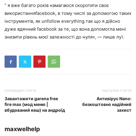
” я вже багато років намагаюся скоротити своє
використанняfacebook, в тому числі за допомогою таких
інструментів, як unfollow everything.так що я дійсно
дуже вдячний facebook за те, що вона допомогла мені
знизити рівень моєї залежності до нуля», — пише луї.
попередня стаття
наступна стаття
Завантажити garena free
Антивірус Nano:
fire max (мод меню |
безкоштовно надійний
вбудований кеш) на андроїд
захист
maxwelhelp