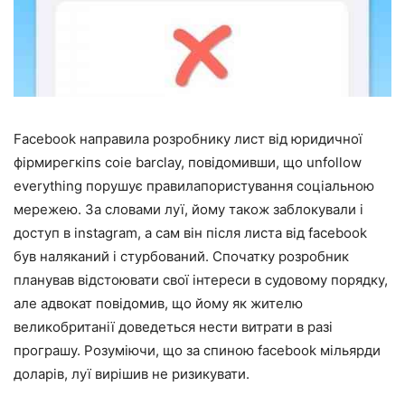
Facebook направила розробнику лист від юридичної
фірмирегкіпѕ coie barclay, повідомивши, що unfollow
everything порушує правилапористування соціальною
мережею. За словами луї, йому також заблокували і
доступ в instagram, а сам він після листа від facebook
був наляканий і стурбований. Спочатку розробник
планував відстоювати свої інтереси в судовому порядку,
але адвокат повідомив, що йому як жителю
великобританії доведеться нести витрати в разі
програшу. Розуміючи, що за спиною facebook мільярди
доларів, луї вирішив не ризикувати.