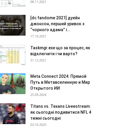
08.11.2021
[dc fandome 2021] дуейн
джонсон, перший уривок з
“чорного адама” і...
17.10.2021
Taskmgr.exe що за процес, як
відключити і чи варто?
31.12.2021
Meta Connect 2024: Прямой
Путь в Метавселенную и Мир
Открытого ИИ
25.09.2024
Titans vs. Texans Liveestream:
як сьогодні подивитися NFL 4
тижні сьогодні
03.10.2025