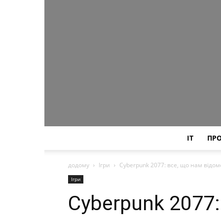
IT
ПР
додому
Ігри
Cyberpunk 2077: все, що нам відом
Ігри
Cyberpunk 2077: