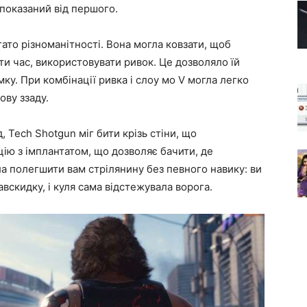
 показаний від першого.
гато різноманітності. Вона могла ковзати, щоб
ати час, використовувати ривок. Це дозволяло їй
у. При комбінації ривка і слоу мо V могла легко
ову ззаду.
, Tech Shotgun міг бити крізь стіни, що
ію з імплантатом, що дозволяє бачити, де
ла полегшити вам стрілянину без певного навику: ви
вскидку, і куля сама відстежувала ворога.