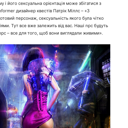
у і його сексуальна орієнтація може збігатися з
former дизайнер квестів Патрік Міллс – «З
готовий персонаж, сексуальність якого була чітко
ми. Тут все вже залежить від вас. Наші npc будуть
npc – все для того, щоб вони виглядали живими».