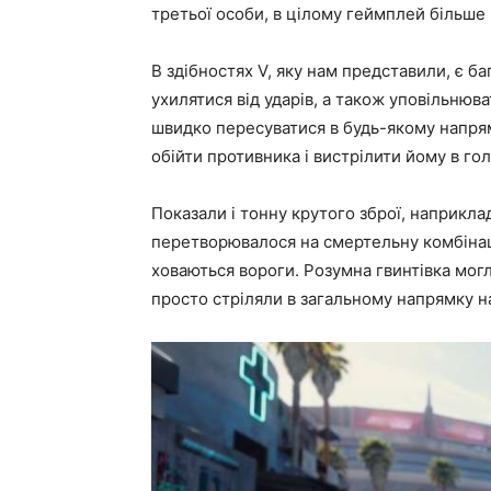
третьої особи, в цілому геймплей більше
В здібностях V, яку нам представили, є ба
ухилятися від ударів, а також уповільнюв
швидко пересуватися в будь-якому напрямк
обійти противника і вистрілити йому в гол
Показали і тонну крутого зброї, наприклад
перетворювалося на смертельну комбінац
ховаються вороги. Розумна гвинтівка мог
просто стріляли в загальному напрямку на