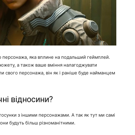
ю персонажа, яка вплине на подальший геймплей.
 сюжету, а також ваше вміння налагоджувати
ли свого персонажа, він як і раніше буде найманцем
чні відносини?
тосунки з іншими персонажами. А так як тут ми самі
вони будуть більш різноманітними.