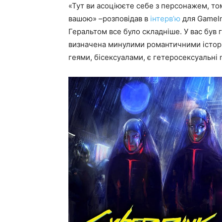
«Тут ви асоціюєте себе з персонажем, том
вашою» –розповідав в
інтерв’ю
для GameIn
Геральтом все було складніше. У вас був 
визначена минулими романтичними історія
геями, бісексуалами, є гетеросексуальні 