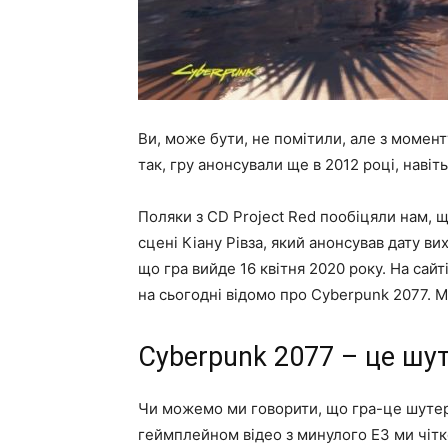
Ви, може бути, не помітили, але з момент
так, гру анонсували ще в 2012 році, навіт
Поляки з CD Project Red пообіцяли нам, що
сцені Кіану Рівза, який анонсував дату в
що гра вийде 16 квітня 2020 року. На сайт
на сьогодні відомо про Cyberpunk 2077. 
Cyberpunk 2077 – це шут
Чи можемо ми говорити, що гра-це шутер 
геймплейном відео з минулого Е3 ми чітк