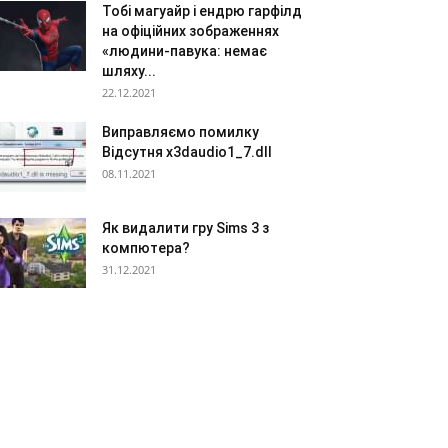
Тобі магуайр і ендрю гарфілд
на офіційних зображеннях
«людини-павука: немає
шляху...
22.12.2021
Виправляємо помилку
Відсутня x3daudio1_7.dll
08.11.2021
Як видалити гру Sims 3 з
компютера?
31.12.2021