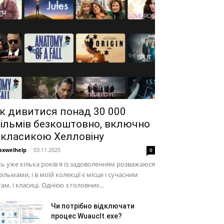
к дивитися понад 30 000
ільмів безкоштовно, включно
 класикою Хелловіну
xwelhelp
-
03.11.2025
0
ь уже кілька років я із задоволенням розважаюся
фільмами, і в моїй колекції є місце і сучасним
там, і класиці. Однією з головних...
Чи потрібно відключати
процес Wuauclt.exe?