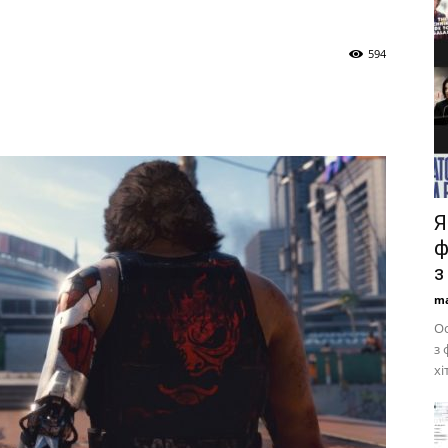
594
Я
ф
з
ma
Ос
з 
хі