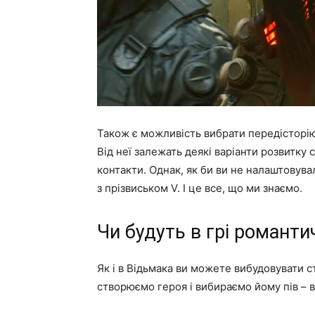
Також є можливість вибрати передісторі
Від неї залежать деякі варіанти розвитку
контакти. Однак, як би ви не налаштовува
з прізвиськом V. І це все, що ми знаємо.
Чи будуть в грі романти
Як і в Відьмака ви можете вибудовувати с
створюємо героя і вибираємо йому пів – 