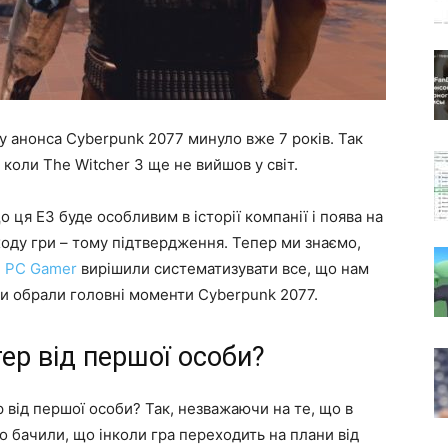
у анонса Cyberpunk 2077 минуло вже 7 років. Так
ь коли The Witcher 3 ще не вийшов у світ.
 ця Е3 буде особливим в історії компанії і поява на
иходу гри – тому підтвердження. Тепер ми знаємо,
і
PC Gamer
вирішили систематизувати все, що нам
Ми обрали головні моменти Cyberpunk 2077.
ер від першої особи?
від першої особи? Так, незважаючи на те, що в
о бачили, що інколи гра переходить на плани від