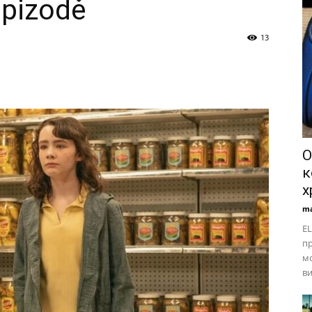
epizodě
13
О
к
х
ma
EL
пр
мо
ви