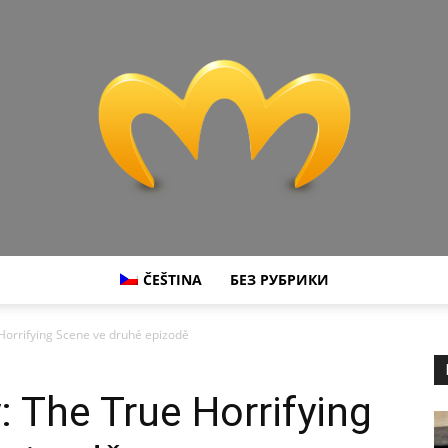
ČEŠTINA
БЕЗ РУБРИКИ
Miranda
e Horrifying Scene ve druhé epizodě
y: The True Horrifying