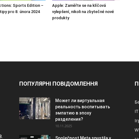
ions: Sports Edition –
Apple: Zaměřte se na klíčová
tipy pro 8. února 2024
vylepšení, nikoli na zbytečné nové
produkty
ПОПУЛЯРНІ ПОВІДОМЛЕННЯ
П
Может ли виртуальная
Б
реальность воспитывать
IT
эмпатию в эпоху
разделения?
Іг
10.11.2025
W
8.
Společnost Meta spustila v