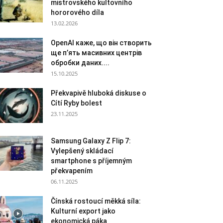
mistrovského kultovního
hororového díla
13.02.2026
OpenAI каже, що він створить
ще п’ять масивних центрів
обробки даних....
15.10.2025
Překvapivě hluboká diskuse o
Cítí Ryby bolest
23.11.2025
Samsung Galaxy Z Flip 7:
Vylepšený skládací
smartphone s příjemným
překvapením
06.11.2025
Čínská rostoucí měkká síla:
Kulturní export jako
ekonomická páka