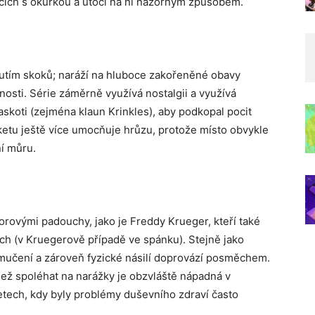
nicích s okurkou a útočí na ni názorným způsobem.
nutím skoků; naráží na hluboce zakořeněné obavy
nosti. Série záměrně využívá nostalgii a využívá
askoti (zejména klaun Krinkles), aby podkopal pocit
ketu ještě více umocňuje hrůzu, protože místo obvykle
í můru.
rorovými padouchy, jako je Freddy Krueger, kteří také
stech (v Kruegerově případě ve spánku). Stejně jako
 mučení a zároveň fyzické násilí doprovází posměchem.
než spoléhat na narážky je obzvláště nápadná v
letech, kdy byly problémy duševního zdraví často