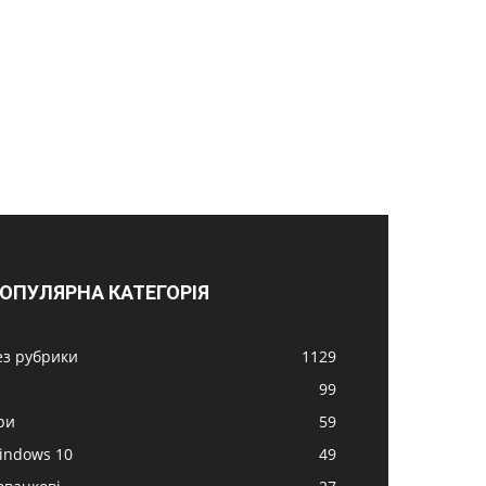
ОПУЛЯРНА КАТЕГОРІЯ
ез рубрики
1129
99
ри
59
indows 10
49