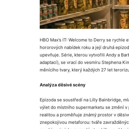
HBO Max’s IT: Welcome to Derry se rychle et
hororových nabídek roku a její druhá epizoda
upevňuje. Série, kterou vytvořili Andy a Ba
adaptací), se vrací do vesmíru Stephena K
měnícího tvary, který každých 27 let terori
Analýza děsivé scény
Epizoda se soustředí na Lilly Bainbridge, ml
výlet do místního supermarketu se změní v 
realitou a proměňuje známý prostor v děsivé
znepokojivou metaforou: tváře zavražděných 