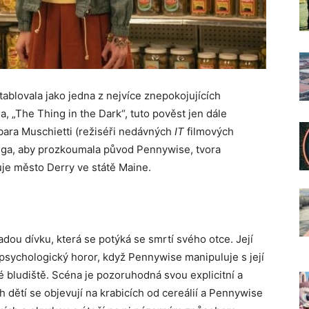
ablovala jako jedna z nejvíce znepokojujících
, „The Thing in the Dark“, tuto pověst jen dále
rbara Muschietti (režiséři nedávných
IT
filmových
inga, aby prozkoumala původ Pennywise, tvora
zuje město Derry ve státě Maine.
adou dívku, která se potýká se smrtí svého otce. Její
psychologický horor, když Pennywise manipuluje s její
 bludiště. Scéna je pozoruhodná svou explicitní a
dětí se objevují na krabicích od cereálií a Pennywise