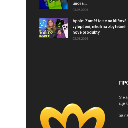
února...
03.03.2026
Apple: Zaměřte se na klíčová
vylepšení, nikoli na zbytečné
nové produkty
03.03.2026
ПР
У на
ще б
зв'я