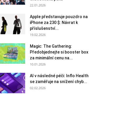
22.01.2026
Apple představuje pouzdro na
iPhone za 230 $: Návrat k
příslušenství...
19.02.2026
Magic: The Gathering:
Předobjednejte si booster box
za minimální cenu na...
10.01.2026
AI v následné péči: Inflo Health
se zaměřuje na snížení chyb...
02.02.2026