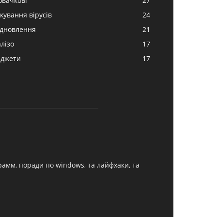
овачкові
27
ікування вірусів
24
ідновлення
21
алізо
17
аджети
17
грамм, поради по windows, та лайфхаки, та