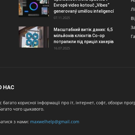
Н
Evropě video kotouč „Vibes“
Л
generovaný umělou inteligencí
07.11.2025
В
З
Масштабний витік даних: 6,5
мільйонів клієнтів Co-op
Г
потрапили під приціл хакерів
16.07.2025
О НАС
с багато корисної інформації про іт, інтернет, софт, обзори про
агато чого цыкавого.
затися з нами:
maxwelhelp@gmail.com