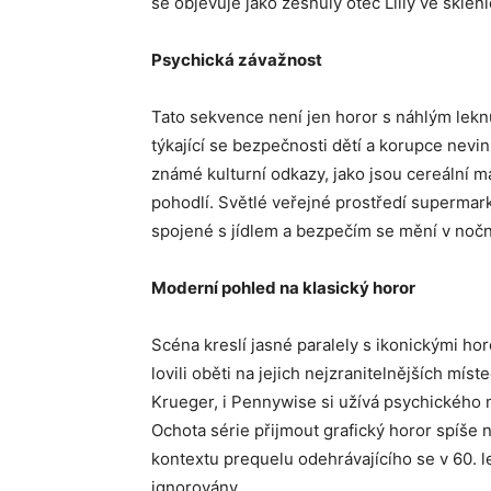
se objevuje jako zesnulý otec Lilly ve skle
Psychická závažnost
Tato sekvence není jen horor s náhlým lek
týkající se bezpečnosti dětí a korupce nevin
známé kulturní odkazy, jako jsou cereální m
pohodlí. Světlé veřejné prostředí supermar
spojené s jídlem a bezpečím se mění v nočn
Moderní pohled na klasický horor
Scéna kreslí jasné paralely s ikonickými ho
lovili oběti na jejich nejzranitelnějších mí
Krueger, i Pennywise si užívá psychického
Ochota série přijmout grafický horor spíše 
kontextu prequelu odehrávajícího se v 60. 
ignorovány.