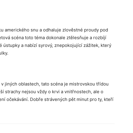
u amerického snu a odhaluje zlověstné proudy pod
tová scéna toto téma dokonale ztělesňuje a rozbíjí
né ústupky a nabízí syrový, znepokojující zážitek, který
ulky.
 jiných oblastech, tato scéna je mistrovskou třídou
í strachy nejsou vždy o krvi a vnitřnostech, ale o
ení očekávání. Dobře strávených pět minut pro ty, kteří