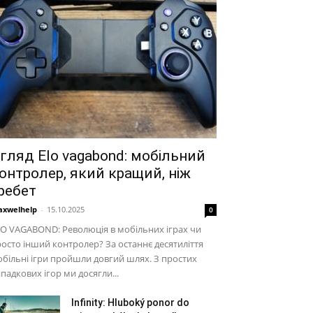
гляд Elo vagabond: мобільний
онтролер, який кращий, ніж
ребет
xwelhelp
-
15.10.2025
0
O VAGABOND: Революція в мобільних іграх чи
осто інший контролер? За останнє десятиліття
більні ігри пройшли довгий шлях. З простих
падкових ігор ми досягли...
Infinity: Hluboký ponor do