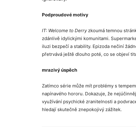
Podproudové motivy
IT: Welcome to Derry
zkoumá temnou stránk
zdánlivě idylickými komunitami. Supermarke
iluzi bezpečí a stability. Epizoda nečiní žád
přetrvává ještě dlouho poté, co se objeví tit
mrazivý úspěch
Zatímco série může mít problémy s tempem v
napínavého hororu. Dokazuje, že nejúčinnějš
využívání psychické zranitelnosti a podvrac
hledají skutečně znepokojivý zážitek.