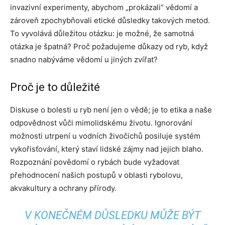
invazivní experimenty, abychom „prokázali“ vědomí a
zároveň zpochybňovali etické důsledky takových metod.
To vyvolává důležitou otázku: je možné, že samotná
otázka je špatná? Proč požadujeme důkazy od ryb, když
snadno nabýváme vědomí u jiných zvířat?
Proč je to důležité
Diskuse o bolesti u ryb není jen o vědě; je to etika a naše
odpovědnost vůči mimolidskému životu. Ignorování
možnosti utrpení u vodních živočichů posiluje systém
vykořisťování, který staví lidské zájmy nad jejich blaho.
Rozpoznání povědomí o rybách bude vyžadovat
přehodnocení našich postupů v oblasti rybolovu,
akvakultury a ochrany přírody.
V KONEČNÉM DŮSLEDKU MŮŽE BÝT