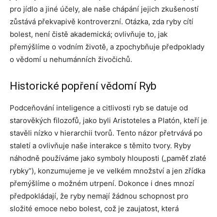
pro jídlo a jiné účely, ale naše chápání jejich zkušeností
zůstává překvapivě kontroverzní. Otázka, zda ryby cítí
bolest, není čistě akademická; ovlivňuje to, jak
přemýšlíme o vodním životě, a zpochybňuje předpoklady
o vědomí u nehumánních živočichů.
Historické popření vědomí Ryb
Podceňování inteligence a citlivosti ryb se datuje od
starověkých filozofů, jako byli Aristoteles a Platón, kteří je
stavěli nízko v hierarchii tvorů. Tento názor přetrvává po
staletí a ovlivňuje naše interakce s těmito tvory. Ryby
náhodně používáme jako symboly hlouposti („paměť zlaté
rybky“), konzumujeme je ve velkém množství a jen zřídka
přemýšlíme o možném utrpení. Dokonce i dnes mnozí
předpokládají, že ryby nemají žádnou schopnost pro
složité emoce nebo bolest, což je zaujatost, která