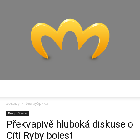
Miranda
додому
Без рубрики
Без рубрики
Překvapivě hluboká diskuse o
Cítí Ryby bolest