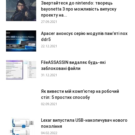
Звертайтеся до nintendo: творець
bayonetta 3 про можливість випуску
проекту на...
27.09.2021
Apacer анонсує серію модулів пам’яті nox
ddr5
22.12.2021
FileASSASSIN видаляє будь-які
заблоковані файли
31.12.2021
Як вивести мій комп’ютер на робочий
стіл: 5 простих способу
02.09.2021
Lexar випустила USB-накопичувач нового
покоління
04.02.2022