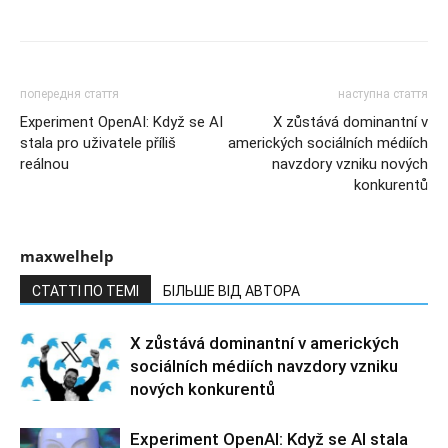
попередня стаття
наступна стаття
Experiment OpenAI: Když se AI
X zůstává dominantní v
stala pro uživatele příliš
amerických sociálních médiích
reálnou
navzdory vzniku nových
konkurentů
maxwelhelp
СТАТТІ ПО ТЕМІ
БІЛЬШЕ ВІД АВТОРА
X zůstává dominantní v amerických
sociálních médiích navzdory vzniku
nových konkurentů
Experiment OpenAI: Když se AI stala