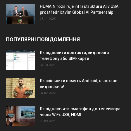
HUMAIN rozšiřuje infrastrukturu AI v USA
prostřednictvím Global AI Partnership
23.11.2025
ПОПУЛЯРНІ ПОВІДОМЛЕННЯ
Як відновити контакти, видалені з
телефону або SIM-карти
04.10.2021
Як звільнити память Android, нічого не
видаляючи!
04.02.2022
Як підключити смартфон до телевізора
через WiFi, USB, HDMI
10.09.2021