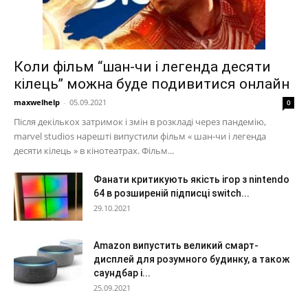
Коли фільм “шан-чи і легенда десяти
кілець” можна буде подивитися онлайн
maxwelhelp
-
05.09.2021
0
Після декількох затримок і змін в розкладі через пандемію,
marvel studios нарешті випустили фільм « шан-чи і легенда
десяти кілець » в кінотеатрах. Фільм...
Фанати критикують якість ігор з nintendo
64 в розширеній підписці switch...
29.10.2021
Amazon випустить великий смарт-
дисплей для розумного будинку, а також
саундбар і...
25.09.2021