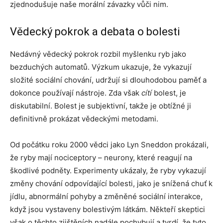
zjednodušuje naše morální závazky vůči nim.
Vědecký pokrok a debata o bolesti
Nedávný vědecký pokrok rozbil myšlenku ryb jako
bezduchých automatů. Výzkum ukazuje, že vykazují
složité sociální chování, udržují si dlouhodobou paměť a
dokonce používají nástroje. Zda však
cítí
bolest, je
diskutabilní. Bolest je subjektivní, takže je obtížné ji
definitivně prokázat vědeckými metodami.
Od počátku roku 2000 vědci jako Lyn Sneddon prokázali,
že ryby mají nociceptory – neurony, které reagují na
škodlivé podněty. Experimenty ukázaly, že ryby vykazují
změny chování odpovídající bolesti, jako je snížená chuť k
jídlu, abnormální pohyby a změněné sociální interakce,
když jsou vystaveny bolestivým látkám. Někteří skeptici
však o těchto zjištěních nadále pochybují a tvrdí, že tyto