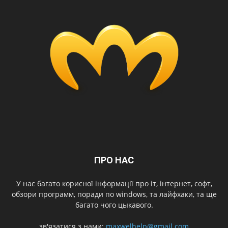
ПРО НАС
У нас багато корисної інформації про іт, інтернет, софт,
обзори программ, поради по windows, та лайфхаки, та ще
багато чого цыкавого.
зв'язатися з нами:
maxwelhelp@gmail.com