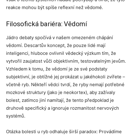
reakce mohou být spíše reflexní než vědomé.
Filosofická bariéra: Vědomí
Jádro debaty spočívá v našem omezeném chápání
vědomí. Descartův koncept, že pouze lidé mají
inteligenci, hluboce ovlivnil vědecký výzkum tím, že
vytvořil zaujatost vůči objektivním, testovatelným jevům.
Vzhledem k tomu, že vědomí je ze své podstaty
subjektivní, je obtížné jej prokázat u jakéhokoli zvířete –
včetně ryb. Někteří vědci tvrdí, že ryby nemají potřebné
mozkové struktury (jako je neokortex), aby zažívaly
bolest, zatímco jiní namítají, že tento předpoklad je
druhově specifický a ignoruje rozmanitost nervových
systémů.
Otázka bolesti u ryb odhaluje širší paradox: Provádíme