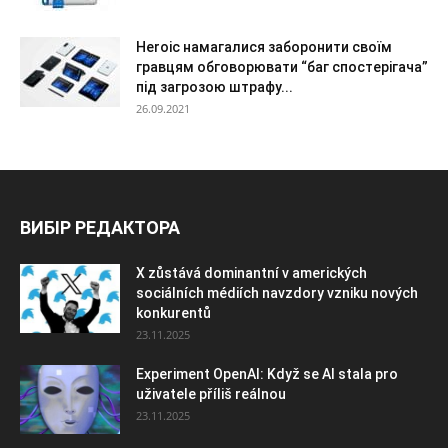
Heroic намагалися заборонити своїм
гравцям обговорювати “баг спостерігача”
під загрозою штрафу...
26.09.2021
ВИБІР РЕДАКТОРА
X zůstává dominantní v amerických
sociálních médiích navzdory vzniku nových
konkurentů
23.11.2025
Experiment OpenAI: Když se AI stala pro
uživatele příliš reálnou
23.11.2025