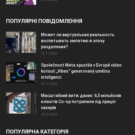
ПОПУЛЯРНІ ПОВІДОМЛЕННЯ
Может ли виртуальная реальность
воспитывать эмпатию в эпоху
разделения?
10.11.2025
Společnost Meta spustila v Evropě video
kotouč „Vibes“ generovaný umělou
inteligencí
07.11.2025
Масштабний витік даних: 6,5 мільйонів
клієнтів Co-op потрапили під приціл
хакерів
16.07.2025
ПОПУЛЯРНА КАТЕГОРІЯ