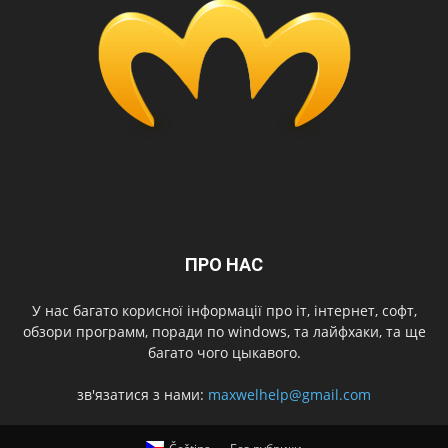
ПРО НАС
У нас багато корисної інформації про іт, інтернет, софт,
обзори программ, поради по windows, та лайфхаки, та ще
багато чого цыкавого.
зв'язатися з нами:
maxwelhelp@gmail.com