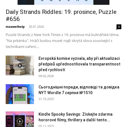
Daily Strands Riddles: 19. prosince, Puzzle
#656
maxwelhelp
-
30.01.2026
0
Puzzle Strands z New York Times z 19. prosince má kulinářské téma:
"Na prkénku". Hráči budou muset najít skrytá slova související s
technikami vaření,...
Evropská komise vyzvala, aby při aktualizaci
předpisů upřednostňovala transparentnost
před rychlostí
09.02.2026
Сьогоднішні поради, відповіді та довідка
NYT Wordle 7 серпня №1510
31.10.2025
Kindle Spooky Savings: Získejte zdarma
hororové filmy, thrillery a další tento...
05.11.2025