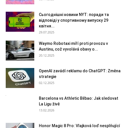
Сьогоднішні новини NYT: поради та
відповіді у спортивному випуску 29
квітня...
29.07.2025
Waymo Robotaxi míří proti provozu v
Austinu, což vyvolává obavy o...
20.12.2025
OpenAI zavádí reklamu do ChatGPT: Změna
strategie
02.12.2025
Barcelona vs Athletic Bilbao: Jak sledovat
La Ligu živě
13.02.2026
Honor Magic 8 Pro: Vlajková loď nesplňující