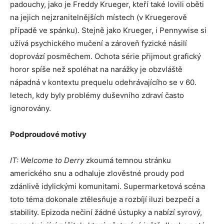
padouchy, jako je Freddy Krueger, kteří také lovili oběti
na jejich nejzranitelnějších místech (v Kruegerově
případě ve spánku). Stejně jako Krueger, i Pennywise si
užívá psychického mučení a zároveň fyzické násilí
doprovází posměchem. Ochota série přijmout grafický
horor spíše než spoléhat na narážky je obzvláště
nápadná v kontextu prequelu odehrávajícího se v 60.
letech, kdy byly problémy duševního zdraví často
ignorovány.
Podproudové motivy
IT: Welcome to Derry
zkoumá temnou stránku
amerického snu a odhaluje zlověstné proudy pod
zdánlivě idylickými komunitami. Supermarketová scéna
toto téma dokonale ztělesňuje a rozbíjí iluzi bezpečí a
stability. Epizoda nečiní žádné ústupky a nabízí syrový,