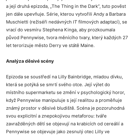
a její druhá epizoda, „The Thing in the Dark“, tuto pověst
jen dále upevňuje. Série, kterou vytvořili Andy a Barbara
Muschietti (režiséři nedávných
IT
filmových adaptací), se
vrací do vesmíru Stephena Kinga, aby prozkoumala
původ Pennywise, tvora měnícího tvary, který každých 27
let terorizuje město Derry ve státě Maine.
Analýza děsivé scény
Epizoda se soustředí na Lilly Bainbridge, mladou dívku,
která se potýká se smrtí svého otce. Její výlet do
místního supermarketu se změní v psychologický horor,
když Pennywise manipuluje s její realitou a proměňuje
známý prostor v děsivé bludiště. Scéna je pozoruhodná
svou explicitní a znepokojivou metaforou: tváře
zavražděných dětí se objevují na krabicích od cereálií a
Pennywise se objevuje jako zesnulý otec Lilly ve