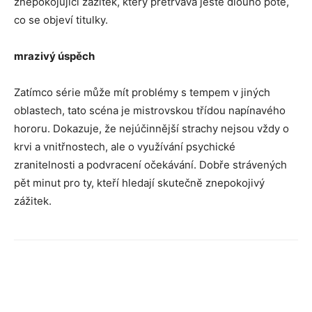
znepokojující zážitek, který přetrvává ještě dlouho poté,
co se objeví titulky.
mrazivý úspěch
Zatímco série může mít problémy s tempem v jiných
oblastech, tato scéna je mistrovskou třídou napínavého
hororu. Dokazuje, že nejúčinnější strachy nejsou vždy o
krvi a vnitřnostech, ale o využívání psychické
zranitelnosti a podvracení očekávání. Dobře strávených
pět minut pro ty, kteří hledají skutečně znepokojivý
zážitek.