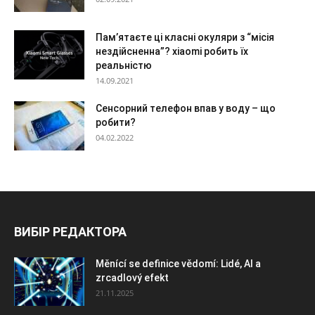
Пам’ятаєте ці класні окуляри з “місія
нездійсненна”? xiaomi робить їх
реальністю
14.09.2021
Сенсорний телефон впав у воду – що
робити?
04.02.2022
ВИБІР РЕДАКТОРА
Měnící se definice vědomí: Lidé, AI a
zrcadlový efekt
21.11.2025