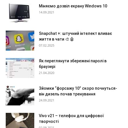
Міняємо дозвіл екрану Windows 10
14.09.2021
Snapchat +: штучний інтелект вливає
життя в чати 🎨 🤖
07.02.2025
Як переглянути збережені паролі в
браузері
21.04.2020
Зйомки “форсажу 10” скоро почнуться-
він дизель почав тренування
24.09.2021
Vivo v21 – телефон для цифрової
творчості
02.09.2021