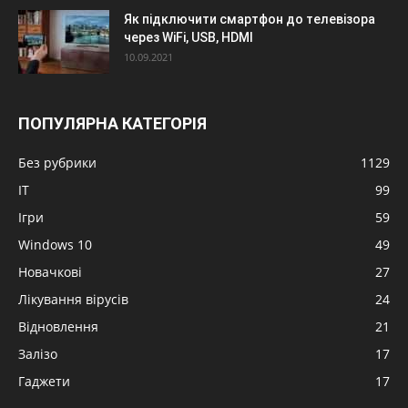
Як підключити смартфон до телевізора
через WiFi, USB, HDMI
10.09.2021
ПОПУЛЯРНА КАТЕГОРІЯ
Без рубрики
1129
IT
99
Ігри
59
Windows 10
49
Новачкові
27
Лікування вірусів
24
Відновлення
21
Залізо
17
Гаджети
17