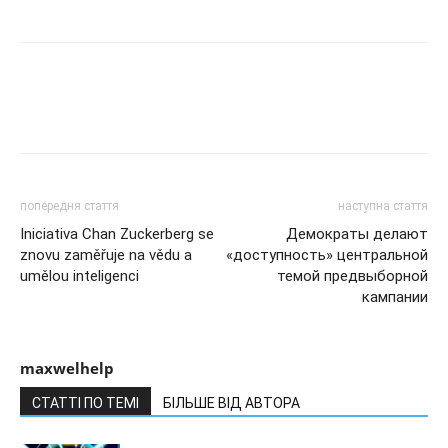
попередня стаття
наступна стаття
Iniciativa Chan Zuckerberg se
Демократы делают
znovu zaměřuje na vědu a
«доступность» центральной
umělou inteligenci
темой предвыборной
кампании
maxwelhelp
СТАТТІ ПО ТЕМІ
БІЛЬШЕ ВІД АВТОРА