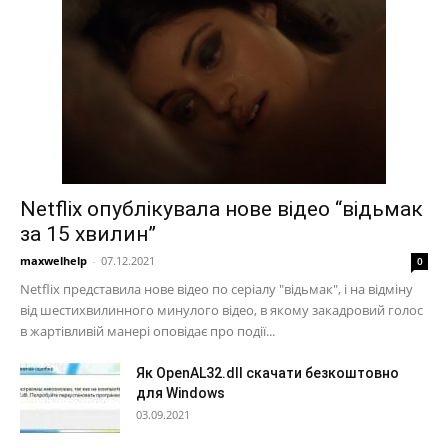
Netflix опублікувала нове відео “відьмак
за 15 хвилин”
maxwelhelp
-
07.12.2021
0
Netflix представила нове відео по серіалу "відьмак", і на відміну
від шестихвилинного минулого відео, в якому закадровий голос
в жартівливій манері оповідає про події...
Як OpenAL32.dll скачати безкоштовно
для Windows
03.09.2021