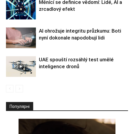
Měnící se definice vědomí: Lidé, AI a
zrcadlový efekt
AI ohrožuje integritu průzkumu: Boti
nyní dokonale napodobují lidi
UAE spouští rozsáhlý test umělé
inteligence dronů
Популярні