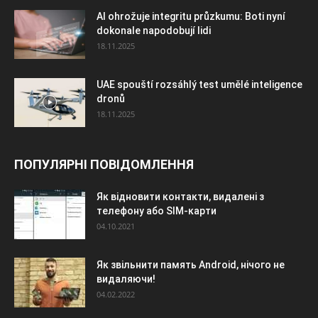
AI ohrožuje integritu průzkumu: Boti nyní
dokonale napodobují lidi
18.11.2025
UAE spouští rozsáhlý test umělé inteligence
dronů
18.11.2025
ПОПУЛЯРНІ ПОВІДОМЛЕННЯ
Як відновити контакти, видалені з
телефону або SIM-карти
04.10.2021
Як звільнити память Android, нічого не
видаляючи!
04.02.2022