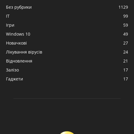
Без рубрики
1129
IT
99
Ігри
59
Windows 10
49
Новачкові
27
Лікування вірусів
24
Відновлення
21
Залізо
17
Гаджети
17