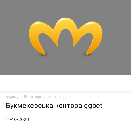
Miranda
додому
Букмекерська контора ggbet
Букмекерська контора ggbet
11-10-2020