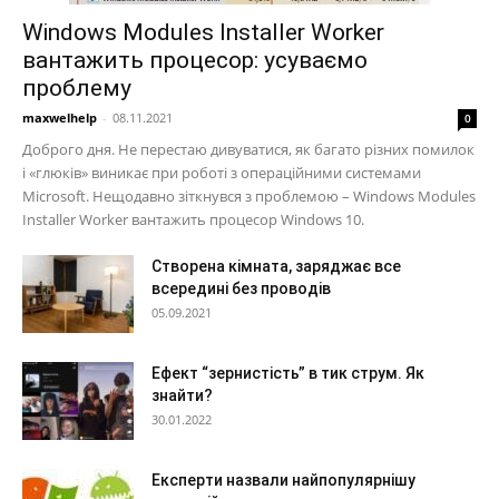
Windows Modules Installer Worker
вантажить процесор: усуваємо
проблему
maxwelhelp
-
08.11.2021
0
Доброго дня. Не перестаю дивуватися, як багато різних помилок
і «глюків» виникає при роботі з операційними системами
Microsoft. Нещодавно зіткнувся з проблемою – Windows Modules
Installer Worker вантажить процесор Windows 10.
Створена кімната, заряджає все
всередині без проводів
05.09.2021
Ефект “зернистість” в тик струм. Як
знайти?
30.01.2022
Експерти назвали найпопулярнішу