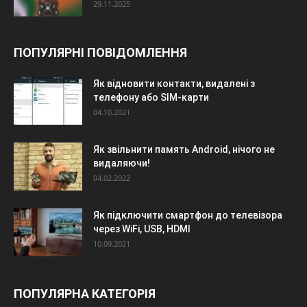
29.11.2025
ПОПУЛЯРНІ ПОВІДОМЛЕННЯ
Як відновити контакти, видалені з
телефону або SIM-карти
04.10.2021
Як звільнити память Android, нічого не
видаляючи!
04.02.2022
Як підключити смартфон до телевізора
через WiFi, USB, HDMI
10.09.2021
ПОПУЛЯРНА КАТЕГОРІЯ