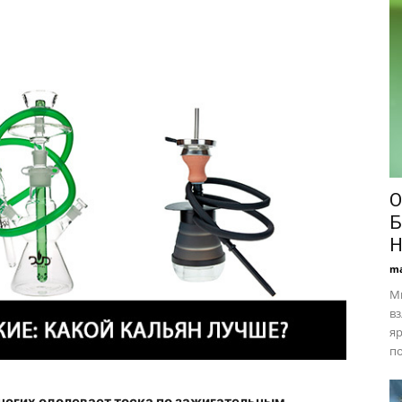
О
Б
Н
ma
М
вз
яр
по
многих одолевает тоска по зажигательным