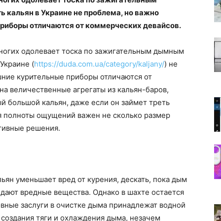
 кальян в Украине не проблема, но важно
риборы отличаются от коммерческих девайсов.
многих одолевает тоска по зажигательным дымным
Украине (
https://duda.com.ua/category/kaljany/
) не
шние курительные приборы отличаются от
а величественные агрегаты из кальян-баров,
ый большой кальян, даже если он займет треть
ля полноты ощущений важен не сколько размер
тивные решения.
ьян уменьшает вред от курения, дескать, пока дым
едают вредные вещества. Однако в шахте остается
новные заслуги в очистке дыма принадлежат водной
 создания тяги и охлаждения дыма, незачем