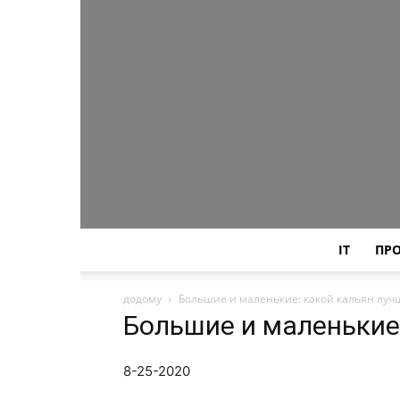
IT
ПР
додому
Большие и маленькие: какой кальян луч
Большие и маленькие
8-25-2020