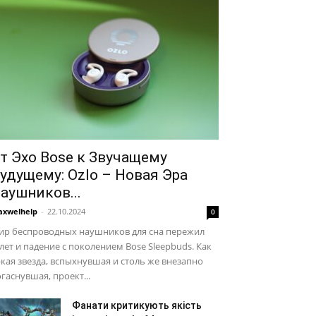
т Эхо Bose к Звучащему
удущему: Ozlo – Новая Эра
аушников...
xwelhelp
-
22.10.2024
0
ир беспроводных наушников для сна пережил
лет и падение с поколением Bose Sleepbuds. Как
кая звезда, вспыхнувшая и столь же внезапно
гаснувшая, проект...
Фанати критикують якість