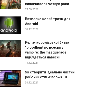
виповнилося чотири роки
27.09.2021
Виявлено новий троян для
Android
31.12.2021
Реліз» королівської битви
“bloodhunt по всесвіту
vampire: the masquerade
відбудеться навесні...
11.12.2021
Як створити ідеально чистий
робочий стіл Windows 10
31.12.2021