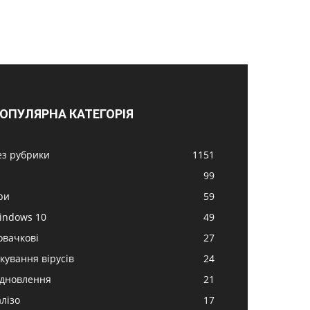
ОПУЛЯРНА КАТЕГОРІЯ
ез рубрики
1151
99
ри
59
indows 10
49
овачкові
27
ікування вірусів
24
ідновлення
21
алізо
17