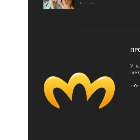
15.11.2025
ПР
У на
ще б
зв'я