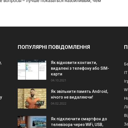
е вопросы – лучше показаться назойливым, чем
ПОПУЛЯРНІ ПОВІДОМЛЕННЯ
П
,
Як відновити контакти,
Б
видалені з телефону або SIM-
IT
карти
04.10.2021
Іг
W
Як звільнити память Android,
у
нічого не видаляючи!
Н
04.02.2022
Л
В
Як підключити смартфон до
З
телевізора через WiFi, USB,