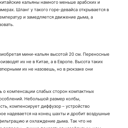
 китайские кальяны намного меньше арабских и
змерах. Шланг у такого горе-девайса открывается в
температур и замедляется движение дыма, а
вовать.
 приобретая мини-кальян высотой 20 см. Переносные
изводят их не в Китае, а в Европе. Высота таких
атюрными их не назовешь, но в рюкзаке они
ь о компенсации слабых сторон компактных
пособлений. Небольшой размер колбы,
ть, компенсирует диффузор – устройство
рое надевается на конец шахты и дробит воздушные
фильтрацию и охлаждение дыма. Так что не