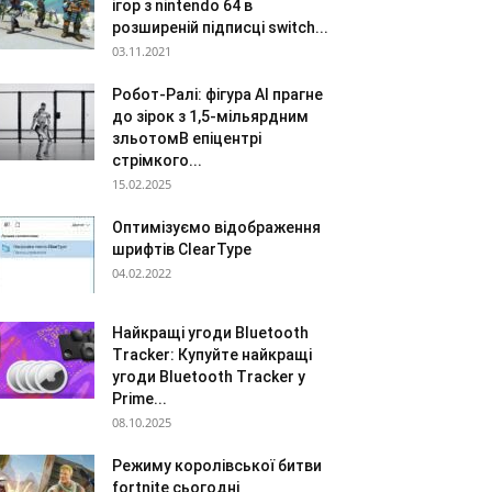
ігор з nintendo 64 в
розширеній підписці switch...
03.11.2021
Робот-Ралі: фігура AI прагне
до зірок з 1,5-мільярдним
зльотомВ епіцентрі
стрімкого...
15.02.2025
Оптимізуємо відображення
шрифтів ClearType
04.02.2022
Найкращі угоди Bluetooth
Tracker: Купуйте найкращі
угоди Bluetooth Tracker у
Prime...
08.10.2025
Режиму королівської битви
fortnite сьогодні