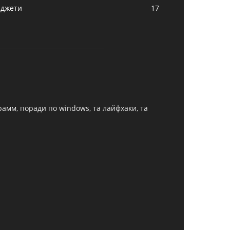
аджети
17
грамм, поради по windows, та лайфхаки, та