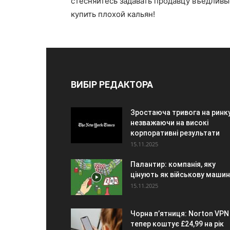
стесняйтесь задавать продавцу въедливы
купить плохой кальян!
ВИБІР РЕДАКТОРА
Зростаюча тривога на ринку
незважаючи на високі
корпоративні результати
15.11.2025
Палантир: компанія, яку
цінують як військову машин
15.11.2025
Чорна п’ятниця: Norton VPN
тепер коштує £24,99 на рік