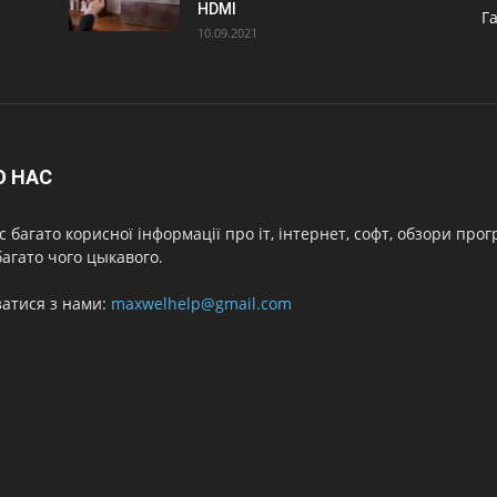
HDMI
Г
10.09.2021
О НАС
с багато корисної інформації про іт, інтернет, софт, обзори про
агато чого цыкавого.
затися з нами:
maxwelhelp@gmail.com