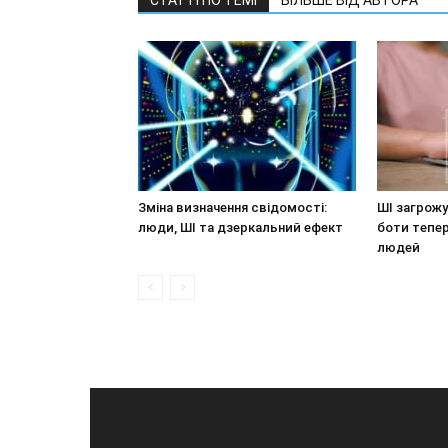
СТАТТІ ПО ТЕМІ
БІЛЬШЕ ВІД АВТОРА
Зміна визначення свідомості:
ШІ загрожу
люди, ШІ та дзеркальний ефект
боти тепер
людей