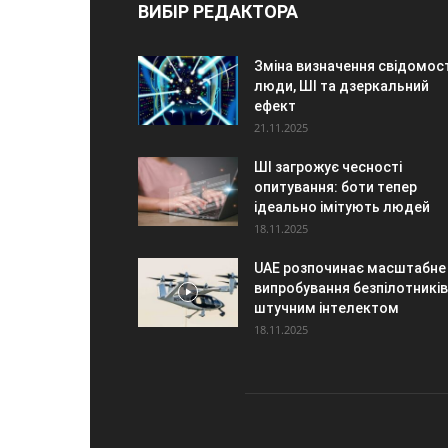
ВИБІР РЕДАКТОРА
Зміна визначення свідомост
люди, ШІ та дзеркальний
ефект
21.11.2025
ШІ загрожує чесності
опитування: боти тепер
ідеально імітують людей
18.11.2025
UAE розпочинає масштабне
випробування безпілотників 
штучним інтелектом
18.11.2025