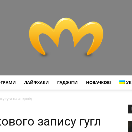
ОГРАМИ
ЛАЙФХАКИ
ГАДЖЕТИ
НОВАЧКОВІ
УК
Miranda
су гугл на андроїд
кового запису гугл