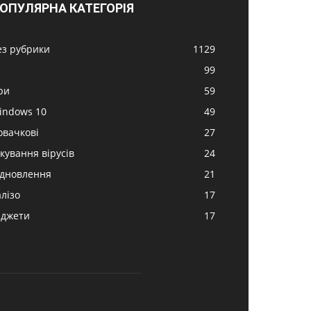
ОПУЛЯРНА КАТЕГОРІЯ
ез рубрики
1129
99
ри
59
indows 10
49
овачкові
27
ікування вірусів
24
ідновлення
21
алізо
17
аджети
17