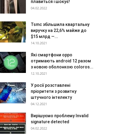
плавиться і шокує!
04.02.2022
Tsmc збільшила квартальну
виручку на 22,6% майже до
$15 млрд —...
14.10.2021
Які смартфони oppo
отримають android 12 разом
з новою оболонкою coloros...
12.10.2021
У росії розставлені
пріоритети з розвитку
штучного інтелекту
04.12.2021
Вирішуємо проблему Invalid
signature detected
04.02.2022