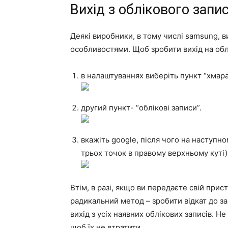
Вихід з облікового зап
Деякі виробники, в тому числі samsung, 
особливостями. Щоб зробити вихід на обл
в налаштуваннях виберіть пункт “хмара 
другий пункт- “облікові записи”.
вкажіть google, після чого на наступном
трьох точок в правому верхньому куті)
Втім, в разі, якщо ви передаєте свій прис
радикальний метод – зробити відкат до зав
вихід з усіх наявних облікових записів. Н
щоб їх не втратити.