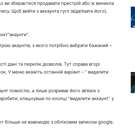
кщо ви збираєтеся продавати пристрій або ж виникла
ису. Щоб вийти з аккаунта гугл (відв’язати його),
нкт”акаунти”.
трою акаунтів, з якого потрібно вибрати бажаний –
ті дані та перелік дозволів. Тут справа вгорі
чок. У меню вкажіть останній варіант – ” видалити
аунт повністю, а лише розриває його зв’язок з
зробити, клацнувши по кнопці “видалити аккаунт” у
 більше не взаємодіє з обліковим записом google.