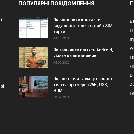
ПОПУЛЯРНІ ПОВІДОМЛЕННЯ
П
і:
Як відновити контакти,
Б
видалені з телефону або SIM-
IT
карти
04.10.2021
Іг
W
Як звільнити память Android,
нічого не видаляючи!
Н
04.02.2022
Л
В
Як підключити смартфон до
З
телевізора через WiFi, USB,
зі
HDMI
Г
10.09.2021