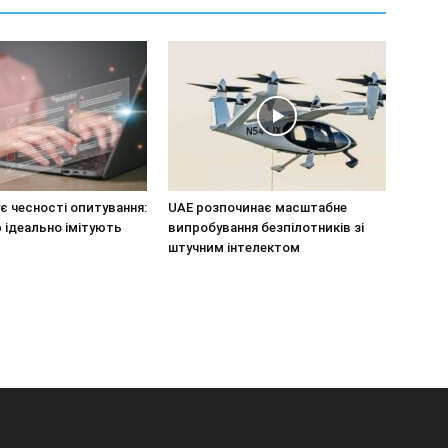
є чесності опитування:
UAE розпочинає масштабне
 ідеально імітують
випробування безпілотників зі
штучним інтелектом