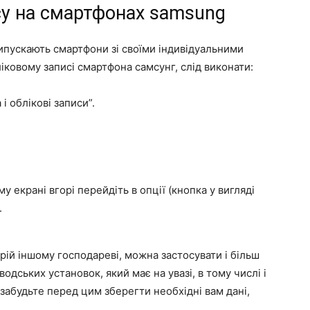
ису на смартфонах samsung
випускають смартфони зі своїми індивідуальними
іковому записі смартфона самсунг, слід виконати:
і облікові записи”.
у екрані вгорі перейдіть в опції (кнопка у вигляді
.
трій іншому господареві, можна застосувати і більш
одських установок, який має на увазі, в тому числі і
е забудьте перед цим зберегти необхідні вам дані,