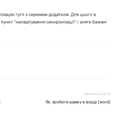
нізацію гугл з окремим додатком. Для цього в
пункт “налаштування синхронізації” і зняти бажані
наступна стаття
5
Як зробити рамку в ворді (word)