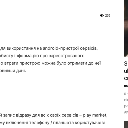
233
ля використання на android-пристрої сервісів,
особисту інформацію про зареєстрованого
або втрати пристрою можна було отримати до неї
З
u
новивши дані.
c
ma
0 
пі
ра
ду
запис відразу для всіх своїх сервісів – play market,
ому включенні телефону / планшета користувачеві