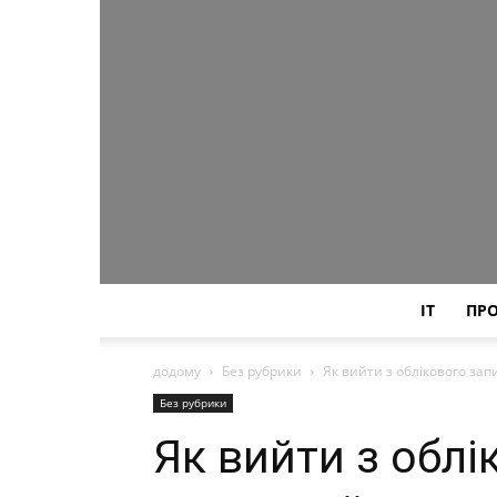
IT
ПР
додому
Без рубрики
Як вийти з облікового запи
Без рубрики
Як вийти з облі