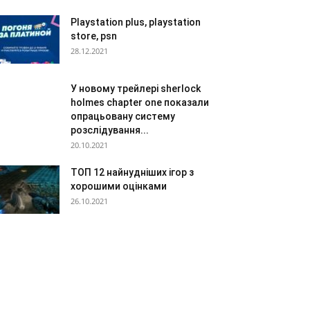
Playstation plus, playstation
store, psn
28.12.2021
У новому трейлері sherlock
holmes chapter one показали
опрацьовану систему
розслідування...
20.10.2021
ТОП 12 найнудніших ігор з
хорошими оцінками
26.10.2021