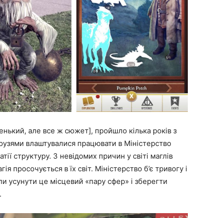
сенький, але все ж сюжет], пройшло кілька років з
друзями влаштувалися працювати в Міністерство
тії структуру. З невідомих причин у світі маглів
ія просочується в їх світ. Міністерство б’є тривогу і
ли усунути це місцевий «пару сфер» і зберегти
.