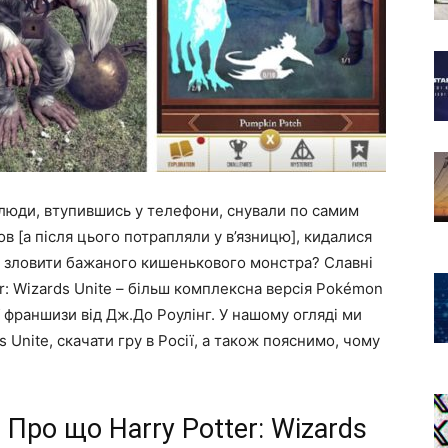
 люди, втупившись у телефони, снували по самим
в [а після цього потрапляли у в’язницю], кидалися
щоб зловити бажаного кишенькового монстра? Славні
ter: Wizards Unite – більш комплексна версія Pokémon
ої франшизи від Дж.До Роулінг. У нашому огляді ми
s Unite, скачати гру в Росії, а також пояснимо, чому
 Про що Harry Potter: Wizards