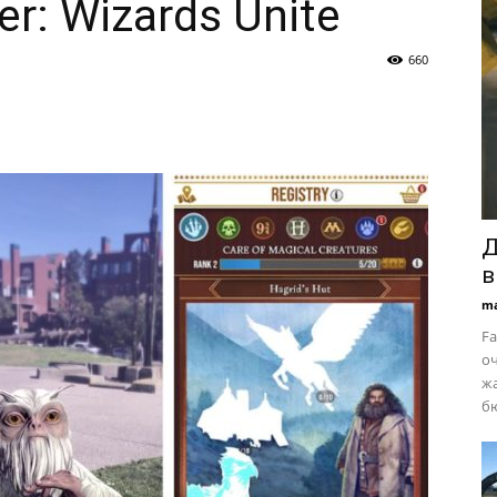
er: Wizards Unite
660
Д
в
ma
Fa
оч
жа
бю