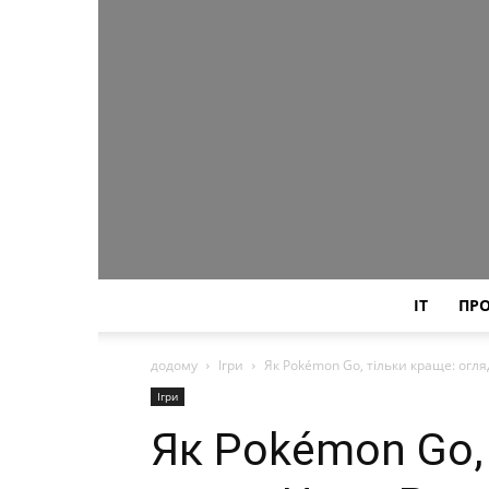
IT
ПР
додому
Ігри
Як Pokémon Go, тільки краще: огляд
Ігри
Як Pokémon Go,