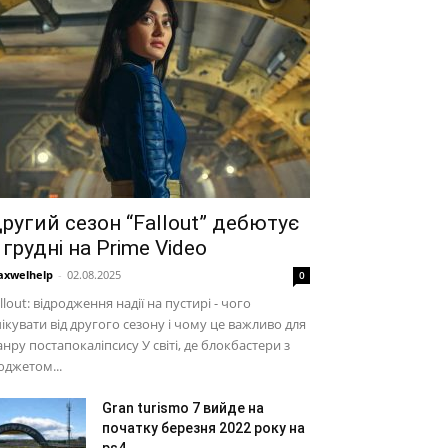
ругий сезон “Fallout” дебютує
 грудні на Prime Video
xwelhelp
-
02.08.2025
0
llout: відродження надії на пустирі - чого
ікувати від другого сезону і чому це важливо для
нру постапокаліпсису У світі, де блокбастери з
джетом...
Gran turismo 7 вийде на
початку березня 2022 року на