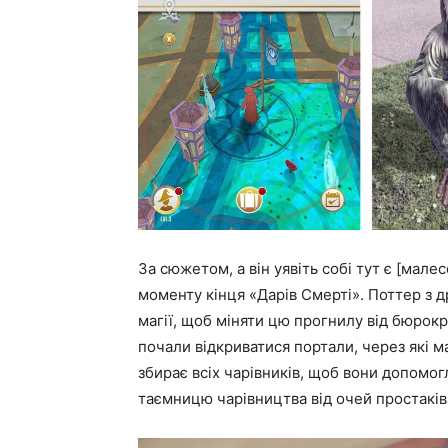
За сюжетом, а він уявіть собі тут є [мале
моменту кінця «Дарів Смерті». Поттер з 
магії, щоб міняти цю прогнилу від бюрокра
почали відкриватися портали, через які маг
збирає всіх чарівників, щоб вони допомог
таємницю чарівництва від очей простаків