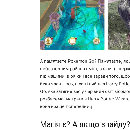
А пам’ятаєте Pokemon Go? Пам’ятаєте, як
небезпечним районах міст, звалищ і церко
під машини, в річки і все заради того, 
були часи. І ось, в світі вийшла Harry Pot
Go, яка затягне вас у чарівний світ відом
розберемо, як грати в Harry Potter: Wizard
вона краще попередниці.
Магія є? А якщо знайду?