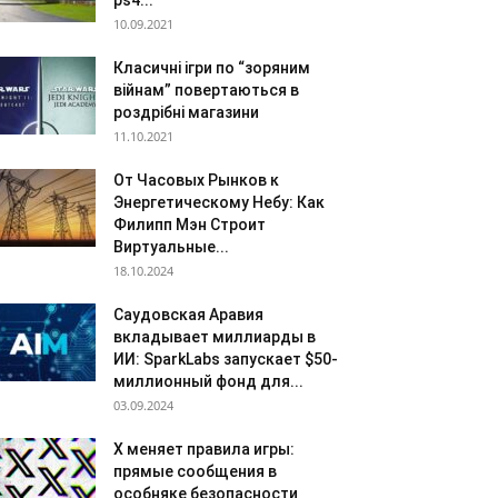
ps4...
10.09.2021
Класичні ігри по “зоряним
війнам” повертаються в
роздрібні магазини
11.10.2021
От Часовых Рынков к
Энергетическому Небу: Как
Филипп Мэн Строит
Виртуальные...
18.10.2024
Саудовская Аравия
вкладывает миллиарды в
ИИ: SparkLabs запускает $50-
миллионный фонд для...
03.09.2024
X меняет правила игры:
прямые сообщения в
особняке безопасности