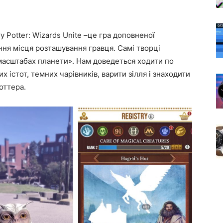
rry Potter: Wizards Unite –це гра доповненої
ння місця розташування гравця. Самі творці
в масштабах планети». Нам доведеться ходити по
 істот, темних чарівників, варити зілля і знаходити
Поттера.