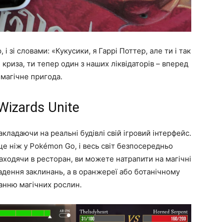
 і зі словами: «Кукусики, я Гаррі Поттер, але ти і так
 криза, ти тепер один з наших ліквідаторів – вперед
 магічне пригода.
Wizards Unite
ладаючи на реальні будівлі свій ігровий інтерфейс.
ще ніж у Pokémon Go, і весь світ безпосередньо
 заходячи в ресторан, ви можете натрапити на магічні
ладення заклинань, а в оранжереї або ботанічному
ванню магічних рослин.