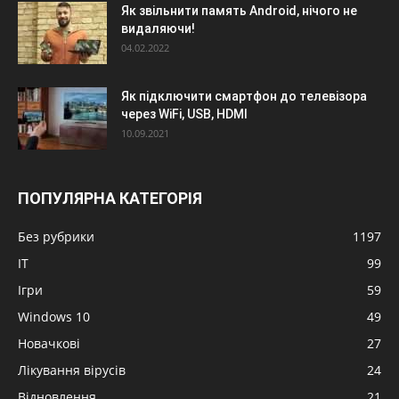
Як звільнити память Android, нічого не
видаляючи!
04.02.2022
Як підключити смартфон до телевізора
через WiFi, USB, HDMI
10.09.2021
ПОПУЛЯРНА КАТЕГОРІЯ
Без рубрики
1197
IT
99
Ігри
59
Windows 10
49
Новачкові
27
Лікування вірусів
24
Відновлення
21