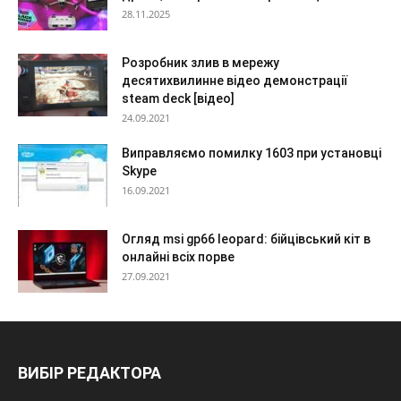
28.11.2025
Розробник злив в мережу
десятихвилинне відео демонстрації
steam deck [відео]
24.09.2021
Виправляємо помилку 1603 при установці
Skype
16.09.2021
Огляд msi gp66 leopard: бійцівський кіт в
онлайні всіх порве
27.09.2021
ВИБІР РЕДАКТОРА