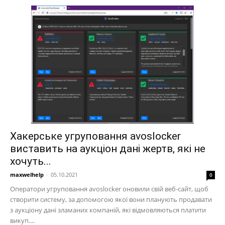
Хакерське угруповання avoslocker
виставить на аукціон дані жертв, які не
хочуть...
maxwelhelp
-
05.10.2021
0
Оператори угруповання avoslocker оновили свій веб-сайт, щоб
створити систему, за допомогою якої вони планують продавати
з аукціону дані зламаних компаній, які відмовляються платити
викуп....