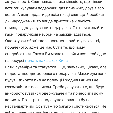
актуальності. Свят навколо така кількість, що тільки
встигай купувати подарунки для близьких, друзів або
колег. А якщо додати до всієї низці свят ще й особисті
дні народження, то вийде пристойна кількість
приводів для дарування подарунків. От тільки знайти
гарні подарункові набори не завжди вдається.
Одержувач обов’язково повинен прийти у захват від
побаченого, адже це має бути те, що йому
сподобається. Також Ви можете знайти все необхідне
на ресурсі
печать на чашках Киев
.
Всякі сувеніри та статуетки – це, звичайно, цікаво, але
недостатньо для хорошого подарунка. Максимум вони
будуть збирати пил на поличці і жодним чином не
взаємодіяти з власником. Треба дарувати те, що буде
використовуватися одержувачем та приносити йому
користь. По – третє, подарунок повинен бути
нестандартним. Ось тут – то багато і спотикаються. Не
квіти, прикраси, парфуми, сервізи, вудки, годинник.