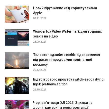
Новий вірус навис над користувачами
Apple
07.11.2021
Wonderfox Video Watermark для водяних
знаків на відео
28.09.2021
Телескоп «джеймс вебб» відокремився
від ракети і продовжив політ вглиб
космосу
26.12.2021
Відео ігрового процесу switch-версії dying
light: platinum edition
26.10.2021
Чорна п’ятниця DJI 2025: Знижки на
дрони, камери та електростанції