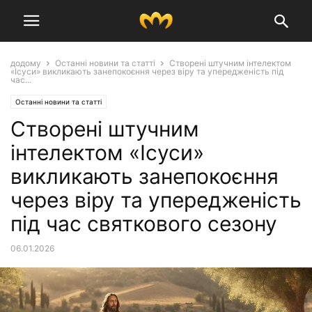
додому
Останні новини та статті
Створені штучним інтелектом
«Ісуси» викликають занепокоєння через віру та упередженість під
час...
Останні новини та статті
Створені штучним
інтелектом «Ісуси»
викликають занепокоєння
через віру та упередженість
під час святкового сезону
06.01.2026