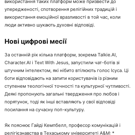
використання таких платформ може призвести до
упередженості, спотворення релігійних традицій і
використання емоційної вразливості в той час, коли
люди активно шукають духовні відповіді.
Нові цифрові месії
За останній рік кілька платформ, зокрема Talkie.AI,
Character.AI і Text With Jesus, запустили чат-ботів зі
штучним інтелектом, які нібито втілюють голос Ісуса. Ці
боти відповідають на запити користувачів із різним
ступенем теологічної точності та культурної чутливості.
Деякі пропонують загальні твердження про любов і
порятунок, тоді як інші вставляють у свої відповіді
посилання на сучасну поп-культуру.
Як пояснює Гайді Кемпбелл, професор комунікацій і
релігієзнавства в Техаському університеті A&M: *