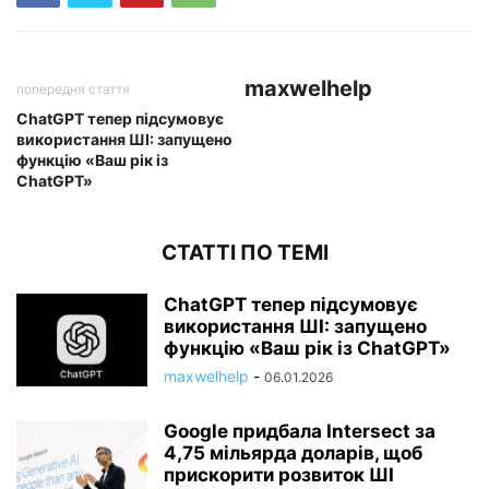
maxwelhelp
попередня стаття
ChatGPT тепер підсумовує
використання ШІ: запущено
функцію «Ваш рік із
ChatGPT»
СТАТТІ ПО ТЕМІ
ChatGPT тепер підсумовує
використання ШІ: запущено
функцію «Ваш рік із ChatGPT»
maxwelhelp
-
06.01.2026
Google придбала Intersect за
4,75 мільярда доларів, щоб
прискорити розвиток ШІ