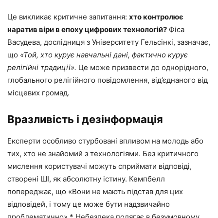
Це викликає критичне запитання:
хто контролює
наратив віри в епоху цифрових технологій?
Фіса
Васудева, дослідниця з Університету Гельсінкі, зазначає,
що
«Той, хто курує навчальні дані, фактично курує
релігійні традиції».
Це може призвести до однорідного,
глобального релігійного повідомлення, від’єднаного від
місцевих громад.
Вразливість і дезінформація
Експерти особливо стурбовані впливом на молодь або
тих, хто не знайомий з технологіями. Без критичного
мислення користувачі можуть сприймати відповіді,
створені ШІ, як абсолютну істину. Кемпбелл
попереджає, що «Вони не мають підстав для цих
відповідей, і тому це може бути надзвичайно
проблематично».* Небезпека полягає в безумовному