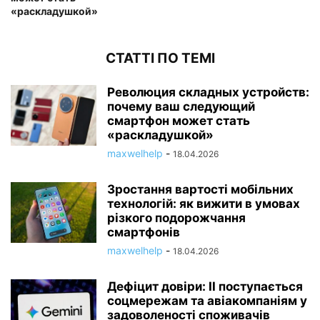
«раскладушкой»
СТАТТІ ПО ТЕМІ
Революция складных устройств:
почему ваш следующий
смартфон может стать
«раскладушкой»
maxwelhelp
-
18.04.2026
Зростання вартості мобільних
технологій: як вижити в умовах
різкого подорожчання
смартфонів
maxwelhelp
-
18.04.2026
Дефіцит довіри: ІІ поступається
соцмережам та авіакомпаніям у
задоволеності споживачів