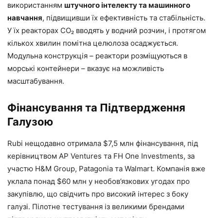
використанням
штучного інтелекту та машинного
навчання
, підвищивши їх ефективність та стабільність.
У їх реакторах CO₂ вводять у водний розчин, і протягом
кількох хвилин помітна целюлоза осаджується.
Модульна конструкція – реактори розміщуються в
морські контейнери – вказує на можливість
масштабування.
Фінансування та Підтвердження
Галузою
Rubi нещодавно отримала $7,5 млн фінансування, під
керівництвом AP Ventures та FH One Investments, за
участю H&M Group, Patagonia та Walmart. Компанія вже
уклала понад $60 млн у необов’язкових угодах про
закупівлю, що свідчить про високий інтерес з боку
галузі. Пілотне тестування із великими брендами