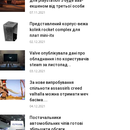
для playstation 5 буде aaa-
екшеном від третьої особи
07.11.2021
Представлений корпус-вежа
kolink rocket complex для
плат mini-itx
02.12.2021
Valve опублікувала дані про
обладнання і по користувачів
steam за листопад...
03.12.2021
За нове випробування
спільноти assassin’s creed
valhalla можна отримати меч
басіма....
04.12.2021
Постачальники
автомобільних чіпів готові
збільшити обсяги