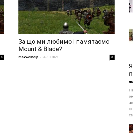
За що ми любимо і памятаємо
Mount & Blade?
maxwelhelp
-
26.10.2021
0
0
Я
п
ma
Не
ін
ав
ць
се