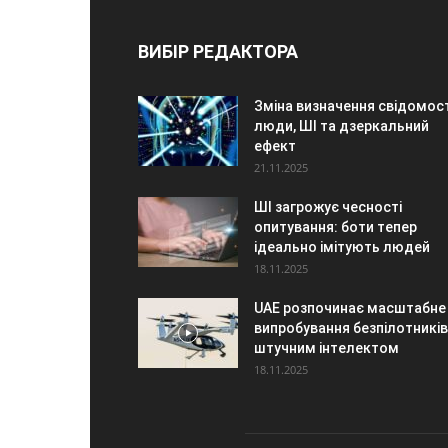
ВИБІР РЕДАКТОРА
Зміна визначення свідомост
люди, ШІ та дзеркальний
ефект
21.11.2025
ШІ загрожує чесності
опитування: боти тепер
ідеально імітують людей
18.11.2025
UAE розпочинає масштабне
випробування безпілотників 
штучним інтелектом
18.11.2025