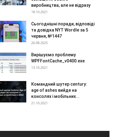
виробництва, але не відразу
18.10.2021
Сьогоднішні поради, відповіді
та довідка NYT Wordle за 5
червня, №1447
26.08.2025
Вирішуємо проблему
WPFFontCache_v0400.exe
13.10.2021
Командний шутер century:
age of ashes вийде на
консолях і мобільних...
21.10.2021