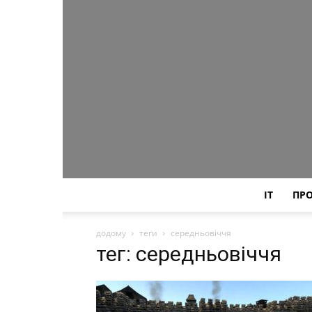
IT
ПР
додому
теги
середньовіччя
тег: середньовіччя