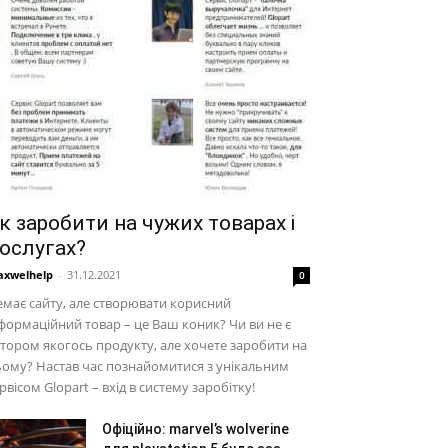
к заробити на чужих товарах і
ослугах?
xwelhelp
-
31.12.2021
0
має сайту, але створювати корисний
формаційний товар – це Ваш коник? Чи ви не є
тором якогось продукту, але хочете заробити на
ому? Настав час познайомитися з унікальним
рвісом Glopart – вхід в систему заробітку!
Офіційно: marvel’s wolverine