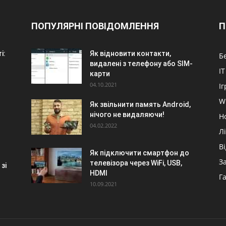
ПОПУЛЯРНІ ПОВІДОМЛЕННЯ
П
і:
Як відновити контакти,
Б
видалені з телефону або SIM-
IT
карти
04.10.2021
Іг
W
Як звільнити память Android,
нічого не видаляючи!
Н
04.02.2022
Л
В
Як підключити смартфон до
З
телевізора через WiFi, USB,
зі
HDMI
Г
10.09.2021