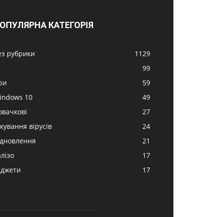
ОПУЛЯРНА КАТЕГОРІЯ
ез рубрики
1129
99
ри
59
indows 10
49
овачкові
27
ікування вірусів
24
ідновлення
21
алізо
17
аджети
17