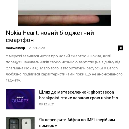
Nokia Heart: новий бюджетний
смартфон
maxwelhelp
-
21.04.2020
0
У мережі зявилися чутки про новий смартфон Нокиа, який
порадує шанувальників своєю низькою вартістю (на відміну від
флагмана Nokia 6). Мало того, авторитетний ресурс GFX Bench
любязно поділився характеристиками поки що не анонсованого
гаджету.
Шлях до метавселенной: ghost recon
breakpoint стане першою грою ubisoft з...
08.12.2021
Як перевірити Айфон по IMEI і серійним
номером