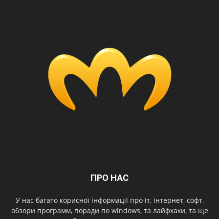
ПРО НАС
У нас багато корисної інформації про іт, інтернет, софт,
обзори программ, поради по windows, та лайфхаки, та ще