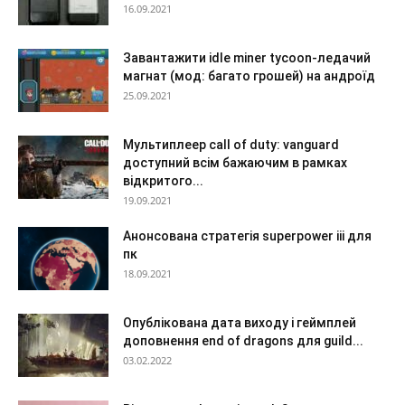
16.09.2021
Завантажити idle miner tycoon-ледачий
магнат (мод: багато грошей) на андроїд
25.09.2021
Мультиплеер call of duty: vanguard
доступний всім бажаючим в рамках
відкритого...
19.09.2021
Анонсована стратегія superpower iii для
пк
18.09.2021
Опублікована дата виходу і геймплей
доповнення end of dragons для guild...
03.02.2022