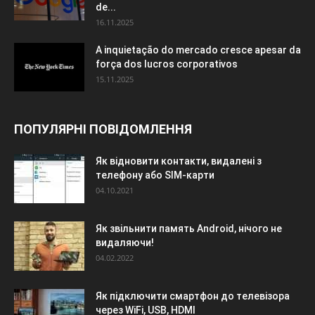
de...
16.11.2025
A inquietação do mercado cresce apesar da
força dos lucros corporativos
15.11.2025
ПОПУЛЯРНІ ПОВІДОМЛЕННЯ
Як відновити контакти, видалені з
телефону або SIM-карти
04.10.2021
Як звільнити память Android, нічого не
видаляючи!
04.02.2022
Як підключити смартфон до телевізора
через WiFi, USB, HDMI