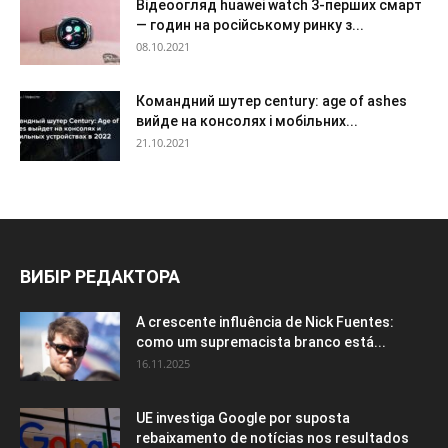
Відеоогляд huawei watch 3-перших смарт
— годин на російському ринку з...
08.10.2021
Командний шутер century: age of ashes
вийде на консолях і мобільних...
21.10.2021
ВИБІР РЕДАКТОРА
A crescente influência de Nick Fuentes:
como um supremacista branco está...
16.11.2025
UE investiga Google por suposta
rebaixamento de notícias nos resultados