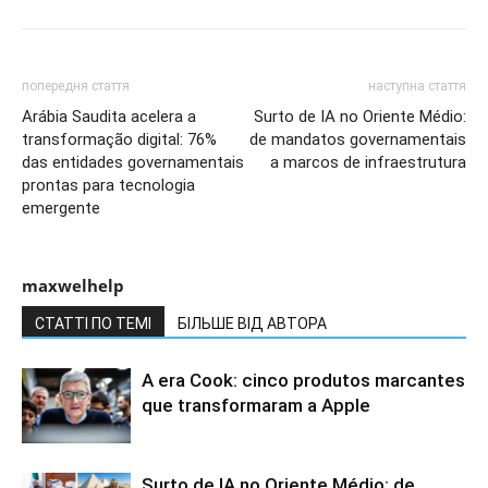
попередня стаття
наступна стаття
Arábia Saudita acelera a
Surto de IA no Oriente Médio:
transformação digital: 76%
de mandatos governamentais
das entidades governamentais
a marcos de infraestrutura
prontas para tecnologia
emergente
maxwelhelp
СТАТТІ ПО ТЕМІ
БІЛЬШЕ ВІД АВТОРА
A era Cook: cinco produtos marcantes
que transformaram a Apple
Surto de IA no Oriente Médio: de