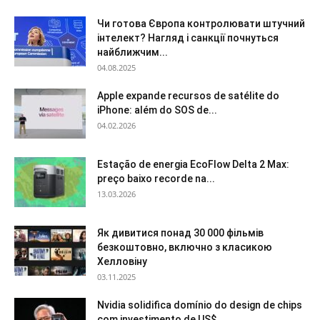
Чи готова Європа контролювати штучний
інтелект? Нагляд і санкції почнуться
найближчим...
04.08.2025
Apple expande recursos de satélite do
iPhone: além do SOS de...
04.02.2026
Estação de energia EcoFlow Delta 2 Max:
preço baixo recorde na...
13.03.2026
Як дивитися понад 30 000 фільмів
безкоштовно, включно з класикою
Хелловіну
03.11.2025
Nvidia solidifica domínio do design de chips
com investimento de US$...