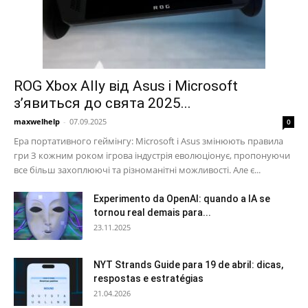
ROG Xbox Ally від Asus і Microsoft
з’явиться до свята 2025...
maxwelhelp
-
07.09.2025
0
Ера портативного геймінгу: Microsoft і Asus змінюють правила
гри З кожним роком ігрова індустрія еволюціонує, пропонуючи
все більш захоплюючі та різноманітні можливості. Але є...
Experimento da OpenAI: quando a IA se
tornou real demais para...
23.11.2025
NYT Strands Guide para 19 de abril: dicas,
respostas e estratégias
21.04.2026