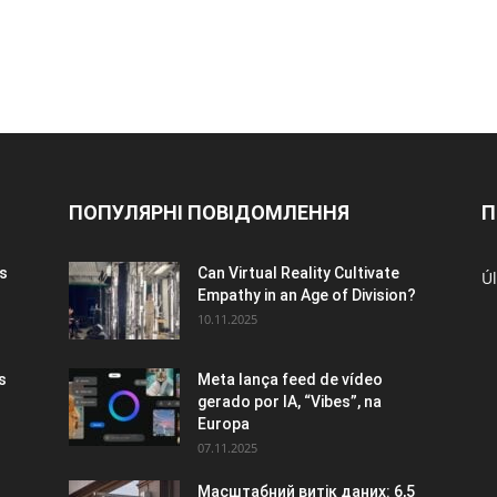
ПОПУЛЯРНІ ПОВІДОМЛЕННЯ
П
s
Can Virtual Reality Cultivate
Úl
Empathy in an Age of Division?
10.11.2025
s
Meta lança feed de vídeo
gerado por IA, “Vibes”, na
Europa
07.11.2025
Масштабний витік даних: 6,5