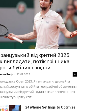
ранцузький відкритий 2025:
к виглядати, потік грішника
роти бублика звідки
xwelhelp
-
22.09.2025
0
анцузька Open 2025: Як виглядати, де знайти
льний доступ та як обійти географічні обмеження
анцузький відкритий - один з найпрестижніших
нісних турнірів у світі....
24 iPhone Settings to Optimize