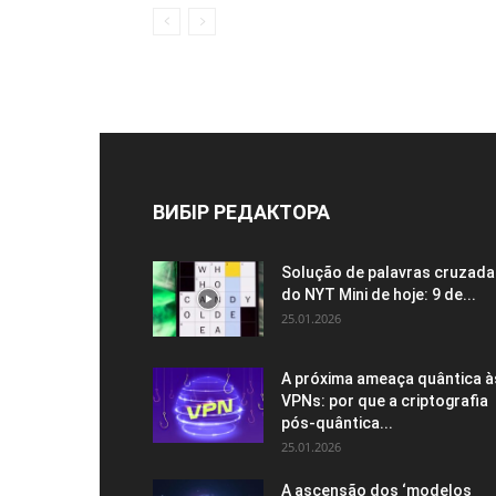
ВИБІР РЕДАКТОРА
Solução de palavras cruzada
do NYT Mini de hoje: 9 de...
25.01.2026
A próxima ameaça quântica à
VPNs: por que a criptografia
pós-quântica...
25.01.2026
A ascensão dos ‘modelos