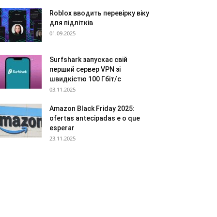
Roblox вводить перевірку віку
для підлітків
01.09.2025
Surfshark запускає свій
перший сервер VPN зі
швидкістю 100 Гбіт/с
03.11.2025
Amazon Black Friday 2025:
ofertas antecipadas e o que
esperar
23.11.2025