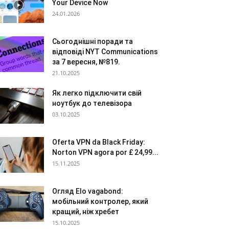
Your Device Now
24.01.2026
Сьогоднішні поради та
відповіді NYT Communications
за 7 вересня, №819.
21.10.2025
Як легко підключити свій
ноутбук до телевізора
03.10.2025
Oferta VPN da Black Friday:
Norton VPN agora por £ 24,99...
15.11.2025
Огляд Elo vagabond:
мобільний контролер, який
кращий, ніж хребет
15.10.2025