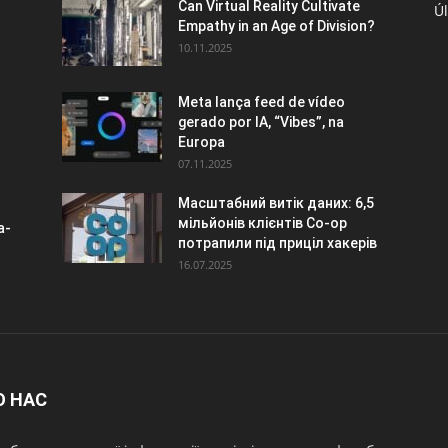
Can Virtual Reality Cultivate
Úl
Empathy in an Age of Division?
10.11.2025
Meta lança feed de vídeo
gerado por IA, “Vibes”, na
Europa
07.11.2025
Масштабний витік даних: 6,5
мільйонів клієнтів Co-op
a-
потрапили під приціл хакерів
16.07.2025
О НАС