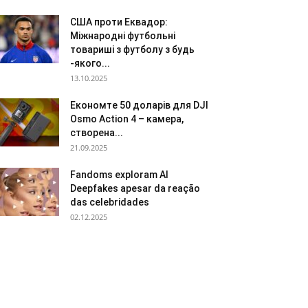
США проти Еквадор:
Міжнародні футбольні
товариші з футболу з будь
-якого...
13.10.2025
Економте 50 доларів для DJI
Osmo Action 4 – камера,
створена...
21.09.2025
Fandoms exploram AI
Deepfakes apesar da reação
das celebridades
02.12.2025