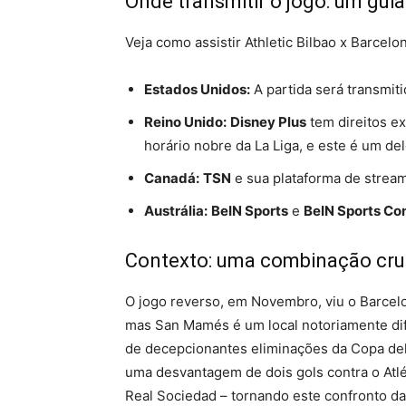
Onde transmitir o jogo: um guia
Veja como assistir Athletic Bilbao x Barcelo
Estados Unidos:
A partida será transmiti
Reino Unido:
Disney Plus
tem direitos e
horário nobre da La Liga, e este é um del
Canadá:
TSN
e sua plataforma de strea
Austrália:
BeIN Sports
e
BeIN Sports Co
Contexto: uma combinação cruc
O jogo reverso, em Novembro, viu o Barcelo
mas San Mamés é um local notoriamente difí
de decepcionantes eliminações da Copa del
uma desvantagem de dois gols contra o Atlé
Real Sociedad – tornando este confronto da L