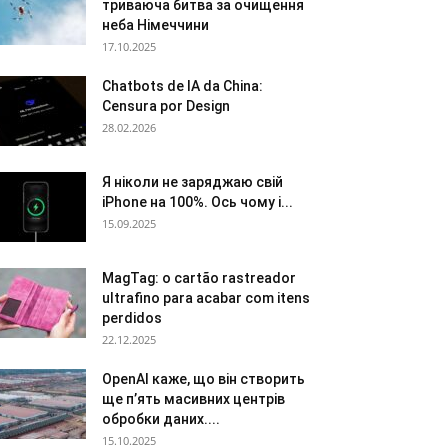
триваюча битва за очищення
неба Німеччини
17.10.2025
Chatbots de IA da China:
Censura por Design
28.02.2026
Я ніколи не заряджаю свій
iPhone на 100%. Ось чому і...
15.09.2025
MagTag: o cartão rastreador
ultrafino para acabar com itens
perdidos
22.12.2025
OpenAI каже, що він створить
ще п’ять масивних центрів
обробки даних....
15.10.2025