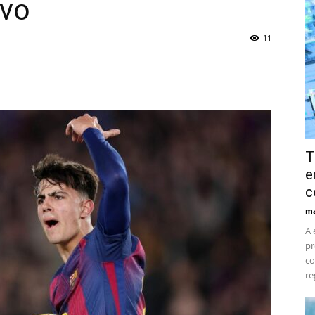
ivo
11
T
e
c
ma
A 
pr
co
re