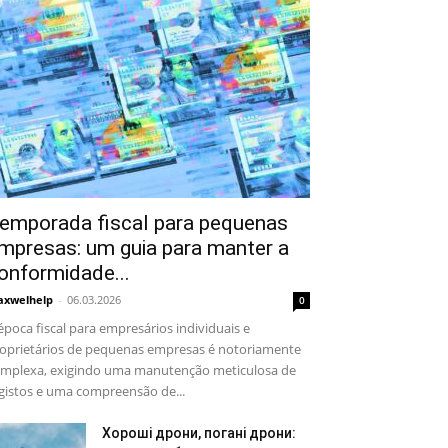
emporada fiscal para pequenas
mpresas: um guia para manter a
onformidade...
xwelhelp
-
06.03.2026
0
época fiscal para empresários individuais e
oprietários de pequenas empresas é notoriamente
mplexa, exigindo uma manutenção meticulosa de
gistos e uma compreensão de...
Хороші дрони, погані дрони: